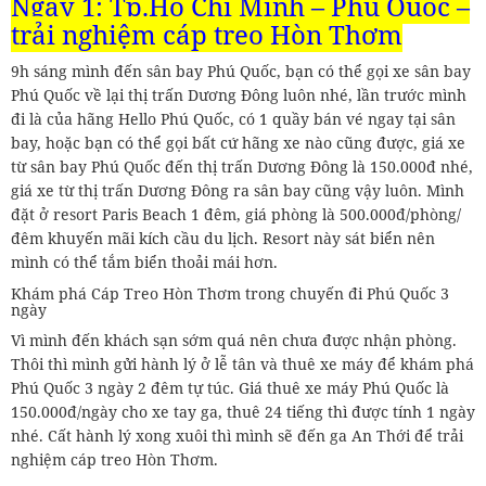
Ngày 1: Tp.Hồ Chí Minh – Phú Quốc –
trải nghiệm cáp treo Hòn Thơm
9h sáng mình đến sân bay Phú Quốc, bạn có thể gọi xe sân bay
Phú Quốc về lại thị trấn Dương Đông luôn nhé, lần trước mình
đi là của hãng Hello Phú Quốc, có 1 quầy bán vé ngay tại sân
bay, hoặc bạn có thể gọi bất cứ hãng xe nào cũng được, giá xe
từ sân bay Phú Quốc đến thị trấn Dương Đông là 150.000đ nhé,
giá xe từ thị trấn Dương Đông ra sân bay cũng vậy luôn. Mình
đặt ở resort Paris Beach 1 đêm, giá phòng là 500.000đ/phòng/
đêm khuyến mãi kích cầu du lịch. Resort này sát biển nên
mình có thể tắm biển thoải mái hơn.
Khám phá Cáp Treo Hòn Thơm trong chuyến đi Phú Quốc 3
ngày
Vì mình đến khách sạn sớm quá nên chưa được nhận phòng.
Thôi thì mình gửi hành lý ở lễ tân và thuê xe máy để khám phá
Phú Quốc 3 ngày 2 đêm tự túc. Giá thuê xe máy Phú Quốc là
150.000đ/ngày cho xe tay ga, thuê 24 tiếng thì được tính 1 ngày
nhé. Cất hành lý xong xuôi thì mình sẽ đến ga An Thới để trải
nghiệm cáp treo Hòn Thơm.