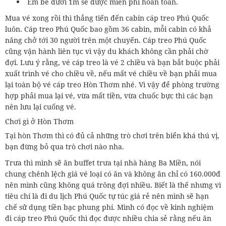
Em bé dưới 1m sẽ được miễn phí hoàn toàn.
Mua vé xong rồi thì thẳng tiến đến cabin cáp treo Phú Quốc
luôn. Cáp treo Phú Quốc bao gồm 36 cabin, mỗi cabin có khả
năng chở tới 30 người trên một chuyến. Cáp treo Phú Quốc
cũng vận hành liên tục vì vậy du khách không cần phải chờ
đợi. Lưu ý rằng, vé cáp treo là vé 2 chiều và bạn bắt buộc phải
xuất trình vé cho chiều về, nếu mất vé chiều về bạn phải mua
lại toàn bộ vé cáp treo Hòn Thơm nhé. Vì vậy để phòng trường
hợp phải mua lại vé, vừa mất tiền, vừa chuốc bực thì các bạn
nên lưu lại cuống vé.
Chơi gì ở Hòn Thơm
Tại hòn Thơm thì có đủ cả những trò chơi trên biển khá thú vị,
bạn đừng bỏ qua trò chơi nào nha.
Trưa thì mình sẽ ăn buffet trưa tại nhà hàng Ba Miền, nói
chung chênh lệch giá vé loại có ăn và không ăn chỉ có 160.000đ
nên mình cũng không quá trông đợi nhiều. Biết là thế nhưng vì
tiêu chí là đi du lịch Phú Quốc tự túc giá rẻ nên mình sẽ hạn
chế sử dụng tiền bạc phung phí. Mình có đọc về kinh nghiệm
đi cáp treo Phú Quốc thì đọc được nhiều chia sẻ rằng nếu ăn