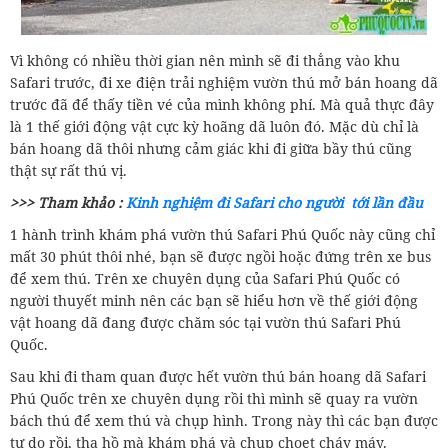
Vì không có nhiều thời gian nên mình sẽ đi thẳng vào khu
Safari trước, đi xe điện trải nghiệm vườn thú mở bán hoang dã
trước đã để thấy tiền vé của mình không phí. Mà quả thực đây
là 1 thế giới động vật cực kỳ hoãng dã luôn đó. Mặc dù chỉ là
bán hoang dã thôi nhưng cảm giác khi đi giữa bầy thú cũng
thật sự rất thú vị.
>>> Tham khảo :
Kinh nghiệm đi Safari cho người tới lần đầu
1 hành trình khám phá vườn thú Safari Phú Quốc này cũng chỉ
mất 30 phút thôi nhé, bạn sẽ được ngồi hoặc đứng trên xe bus
để xem thú. Trên xe chuyên dụng của Safari Phú Quốc có
người thuyết minh nên các bạn sẽ hiểu hơn về thế giới động
vật hoang dã đang được chăm sóc tại vườn thú Safari Phú
Quốc.
Sau khi đi tham quan được hết vườn thú bán hoang dã Safari
Phú Quốc trên xe chuyên dụng rồi thì mình sẽ quay ra vườn
bách thú để xem thú và chụp hình. Trong này thì các bạn được
tự do rồi, tha hồ mà khám phá và chụp choẹt cháy máy.