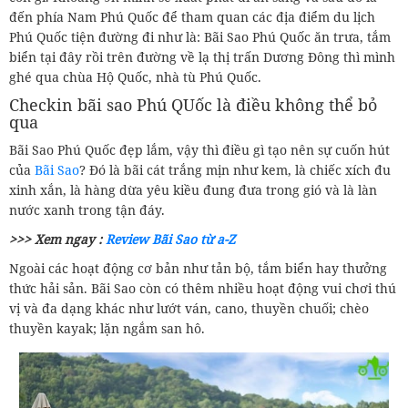
đến phía Nam Phú Quốc để tham quan các địa điểm du lịch
Phú Quốc tiện đường đi như là: Bãi Sao Phú Quốc ăn trưa, tắm
biển tại đây rồi trên đường về lạ thị trấn Dương Đông thì mình
ghé qua chùa Hộ Quốc, nhà tù Phú Quốc.
Checkin bãi sao Phú QUốc là điều không thể bỏ
qua
Bãi Sao Phú Quốc đẹp lắm, vậy thì điều gì tạo nên sự cuốn hút
của
Bãi Sao
? Đó là bãi cát trắng mịn như kem, là chiếc xích đu
xinh xắn, là hàng dừa yêu kiều đung đưa trong gió và là làn
nước xanh trong tận đáy.
>>> Xem ngay :
Review Bãi Sao từ a-Z
Ngoài các hoạt động cơ bản như tản bộ, tắm biển hay thưởng
thức hải sản. Bãi Sao còn có thêm nhiều hoạt động vui chơi thú
vị và đa dạng khác như lướt ván, cano, thuyền chuối; chèo
thuyền kayak; lặn ngắm san hô.