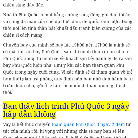
chiếu sáng dày đặc.
Nhà tù Phú Quốc là một bằng chứng sống động ghi dấu tội ác
vô cùng dã man của chế độ thực dân, đế quốc xâm lược. Đồng
thời nói lên tinh thần bất khuất đấu tranh kiên cường của các
chiến sĩ cách mạng.
Chuyến bay của mình sẽ bay lúc 19h00 nên 17h00 là mình sẽ
có mặt tại sân bay Phú Quốc. sau khi mình tham quan nhà tù
Phú Quốc xong thì mình sẽ về khách sạn lấy hành lý để ra sân
bay Phú Quốc luôn nha. Lưu ý khi các bạn tham quan Phú
Quốc trong ngày cuối cùng. Vì xác định sẽ đi tham quan về trễ
hơn thời gian trả phòng quy định nên bạn nhớ dọn hành lý từ
trước luôn nha, gửi ở lễ tân rồi muốn đi tham quan gì thì đi
thôi.
Bạn thấy lịch trình Phú Quốc 3 ngày
hấp dẫn không
Vậy là kết thúc chuyến
tham quan Phú Quốc 3 ngày 2 đêm
tự
túc của mình rồi. hi vọng với những chia sẻ này bạn sẽ lên
được cho mình 1 kế hoạch du lịch Phú Quốc vui hơn, thú vị