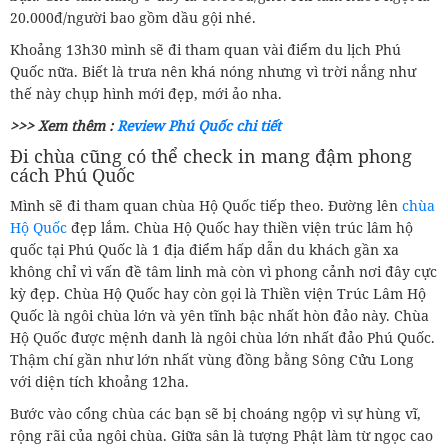
20.000đ/người bao gồm dầu gội nhé.
Khoảng 13h30 mình sẽ đi tham quan vài điểm du lịch Phú
Quốc nữa. Biết là trưa nên khá nóng nhưng vì trời nắng như
thế này chụp hình mới đẹp, mới ảo nha.
>>> Xem thêm :
Review Phú Quốc chi tiết
Đi chùa cũng có thể check in mang đậm phong
cách Phú Quốc
Mình sẽ đi tham quan chùa Hộ Quốc tiếp theo. Đường lên
chùa
Hộ Quốc
đẹp lắm. Chùa Hộ Quốc hay thiền viện trúc lâm hộ
quốc tại Phú Quốc là 1 địa điểm hấp dẫn du khách gần xa
không chỉ vì vấn đề tâm linh mà còn vì phong cảnh nơi đây cực
kỳ đẹp. Chùa Hộ Quốc hay còn gọi là Thiền viện Trúc Lâm Hộ
Quốc là ngôi chùa lớn và yên tĩnh bậc nhất hòn đảo này. Chùa
Hộ Quốc được mệnh danh là ngôi chùa lớn nhất đảo Phú Quốc.
Thậm chí gần như lớn nhất vùng đồng bằng Sông Cửu Long
với diện tích khoảng 12ha.
Bước vào cổng chùa các bạn sẽ bị choáng ngộp vì sự hùng vĩ,
rộng rãi của ngôi chùa. Giữa sân là tượng Phật làm từ ngọc cao