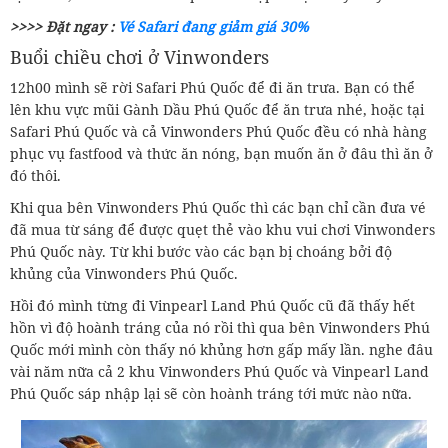
>>>> Đặt ngay :
Vé Safari đang giảm giá 30%
Buổi chiều chơi ở Vinwonders
12h00 mình sẽ rời Safari Phú Quốc để đi ăn trưa. Bạn có thể
lên khu vực mũi Gành Dầu Phú Quốc để ăn trưa nhé, hoặc tại
Safari Phú Quốc và cả Vinwonders Phú Quốc đều có nhà hàng
phục vụ fastfood và thức ăn nóng, bạn muốn ăn ở đâu thì ăn ở
đó thôi.
Khi qua bên Vinwonders Phú Quốc thì các bạn chỉ cần đưa vé
đã mua từ sáng để được quẹt thẻ vào khu vui chơi Vinwonders
Phú Quốc này. Từ khi bước vào các bạn bị choáng bởi độ
khủng của Vinwonders Phú Quốc.
Hồi đó mình từng đi Vinpearl Land Phú Quốc cũ đã thấy hết
hồn vì độ hoành tráng của nó rồi thì qua bên Vinwonders Phú
Quốc mới mình còn thấy nó khủng hơn gấp mấy lần. nghe đâu
vài năm nữa cả 2 khu Vinwonders Phú Quốc và Vinpearl Land
Phú Quốc sáp nhập lại sẽ còn hoành tráng tới mức nào nữa.