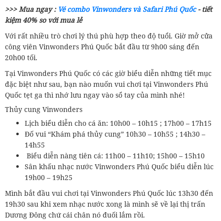
>>> Mua ngay :
Vé combo Vinwonders và Safari Phú Quốc
- tiết
kiệm 40% so với mua lẻ
Với rất nhiều trò chơi lý thú phù hợp theo độ tuổi. Giờ mở cửa
công viên Vinwonders Phú Quốc bắt đầu từ 9h00 sáng đến
20h00 tối.
Tại Vinwonders Phú Quốc có các giờ biểu diễn những tiết mục
đặc biệt như sau, bạn nào muốn vui chơi tại Vinwonders Phú
Quốc tẹt ga thì nhớ lưu ngay vào sổ tay của mình nhé!
Thủy cung Vinwonders
Lịch biểu diễn cho cá ăn: 10h00 – 10h15 ; 17h00 – 17h15
Đố vui “Khám phá thủy cung” 10h30 – 10h55 ; 14h30 –
14h55
Biểu diễn nàng tiên cá: 11h00 – 11h10; 15h00 – 15h10
Sân khấu nhạc nước Vinwonders Phú Quốc biểu diễn lúc
19h00 – 19h25
Mình bắt đầu vui chơi tại Vinwonders Phú Quốc lúc 13h30 đến
19h30 sau khi xem nhạc nước xong là mình sẽ về lại thị trấn
Dương Đông chứ cái chân nó đuối lắm rồi.