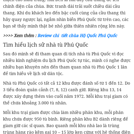
chính điện của chùa. Bức tranh dài trải suốt chiều dài cầu
thang. Khi du khách leo đến bậc cuối cùng của cầu thang thì
hãy quay ngược lại, ngắm nhìn biển Phú Quốc từ trên cao, các
bạn sẽ thấy mình thật bé nhỏ giữa thiên nhiên rộng lớn này.
>>>> Xem thêm :
Review chi tiết chùa Hộ Quốc Phú Quốc
Tìm hiểu lịch sử nhà tù Phú Quốc
Sau đó mình sẽ đi tham quan di tích nhà tù Phú Quốc vì đọc
nhiều kinh nghiệm du lịch Phú Quốc tự túc, mình có nghe được
nhiều bạn khuyên nên đến tham quan nhà tù Phú Quốc 1 lân
để tìm hiểu về lịch sử dân tộc.
Nhà tù Phú Quốc có tất cả 12 khu được đánh số từ 1 đến 12. Do
3 tiểu đoàn quân cảnh (7, 8, 12) canh giữ. Riêng khu 13, 14
được xây dựng thêm vào cuối năm 1972. Mỗi khu trại giam có
thể chứa khoảng 3.000 tù nhân.
Mỗi khu trại giam được chia làm nhiều phân khu, mỗi phân
khu chứa được 950 tù binh. Riêng phân khu B2 dành riêng để
giam giữ các sĩ quan. Bao quanh mỗi khu nhà lao là trùng
trùng hàng rào kẽm gai 10 – 15 lớp ken cứng với hệ thống điện