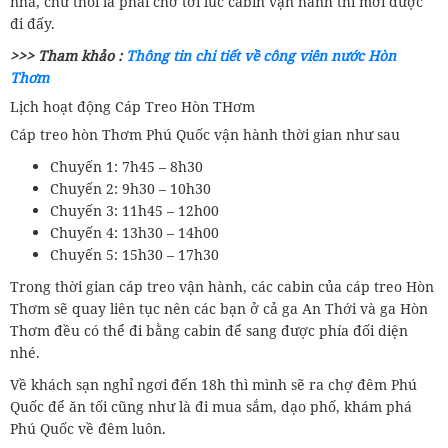
nha, chứ thôi là phải chờ tới lúc cabin vận hành thì mới được
đi đấy.
>>> Tham khảo :
Thông tin chi tiết về công viên nước Hòn
Thơm
Lịch hoạt động Cáp Treo Hòn THơm
Cáp treo hòn Thơm Phú Quốc vận hành thời gian như sau
Chuyến 1: 7h45 – 8h30
Chuyến 2: 9h30 – 10h30
Chuyến 3: 11h45 – 12h00
Chuyến 4: 13h30 – 14h00
Chuyến 5: 15h30 – 17h30
Trong thời gian cáp treo vận hành, các cabin của cáp treo Hòn
Thơm sẽ quay liên tục nên các bạn ở cả ga An Thới và ga Hòn
Thơm đều có thể đi bằng cabin để sang được phía đối diện
nhé.
Về khách sạn nghỉ ngơi đến 18h thì mình sẽ ra chợ đêm Phú
Quốc để ăn tối cũng như là đi mua sắm, dạo phố, khám phá
Phú Quốc về đêm luôn.