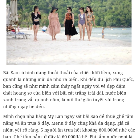
Bãi Sao có hình dáng thoải thoải của chiếc lưỡi liềm, xung
quanh là những mũi đá nhô ra biển. Khi đến du lịch Phú Quốc,
bạn cũng sẽ như mình cảm thấy ngất ngây với vẻ đẹp đậm
chất hoang sơ của biển với bãi cát trắng trải dài, nước biển
xanh trong vắt quanh năm, là nơi thư giãn tuyệt vời trong
những ngày hè đến.
Mình chọn nhà hàng My Lan ngay sát bãi Sao để thuê ghế tắm
nắng và ăn trưa ở đây. Menu ở đây cũng khá đa dạng, giá cả
niêm yết rõ ràng. 5 người ăn trưa hết khoảng 800.000đ nhé các
bạn. Ghế tắm nắng ở đây là 60.000đ/ghế. Phí tắm nước ngọt là