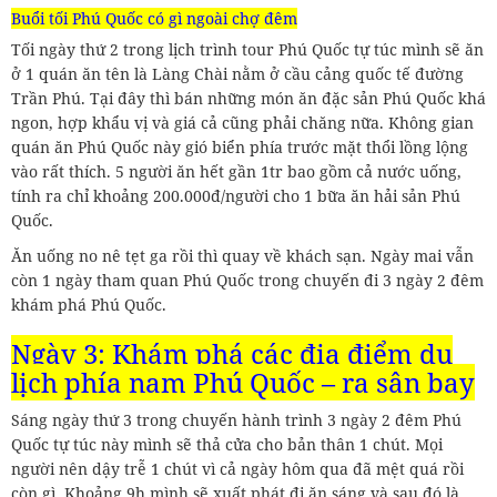
Buổi tối Phú Quốc có gì ngoài chợ đêm
Tối ngày thứ 2 trong lịch trình tour Phú Quốc tự túc mình sẽ ăn
ở 1 quán ăn tên là Làng Chài nằm ở cầu cảng quốc tế đường
Trần Phú. Tại đây thì bán những món ăn đặc sản Phú Quốc khá
ngon, hợp khẩu vị và giá cả cũng phải chăng nữa. Không gian
quán ăn Phú Quốc này gió biển phía trước mặt thổi lồng lộng
vào rất thích. 5 người ăn hết gần 1tr bao gồm cả nước uống,
tính ra chỉ khoảng 200.000đ/người cho 1 bữa ăn hải sản Phú
Quốc.
Ăn uống no nê tẹt ga rồi thì quay về khách sạn. Ngày mai vẫn
còn 1 ngày tham quan Phú Quốc trong chuyến đi 3 ngày 2 đêm
khám phá Phú Quốc.
Ngày 3: Khám phá các địa điểm du
lịch phía nam Phú Quốc – ra sân bay
Sáng ngày thứ 3 trong chuyến hành trình 3 ngày 2 đêm Phú
Quốc tự túc này mình sẽ thả cửa cho bản thân 1 chút. Mọi
người nên dậy trễ 1 chút vì cả ngày hôm qua đã mệt quá rồi
còn gì. Khoảng 9h mình sẽ xuất phát đi ăn sáng và sau đó là