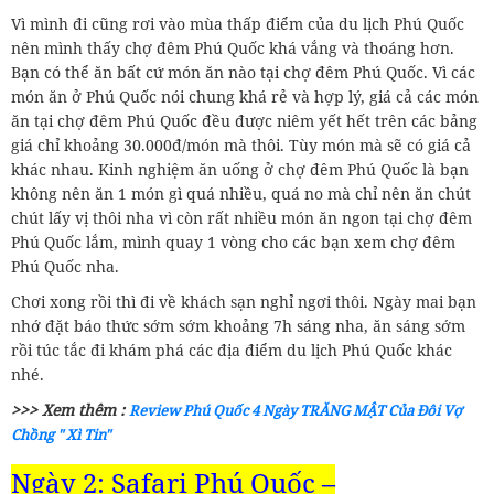
Vì mình đi cũng rơi vào mùa thấp điểm của du lịch Phú Quốc
nên mình thấy chợ đêm Phú Quốc khá vắng và thoáng hơn.
Bạn có thể ăn bất cứ món ăn nào tại chợ đêm Phú Quốc. Vì các
món ăn ở Phú Quốc nói chung khá rẻ và hợp lý, giá cả các món
ăn tại chợ đêm Phú Quốc đều được niêm yết hết trên các bảng
giá chỉ khoảng 30.000đ/món mà thôi. Tùy món mà sẽ có giá cả
khác nhau. Kinh nghiệm ăn uống ở chợ đêm Phú Quốc là bạn
không nên ăn 1 món gì quá nhiều, quá no mà chỉ nên ăn chút
chút lấy vị thôi nha vì còn rất nhiều món ăn ngon tại chợ đêm
Phú Quốc lắm, mình quay 1 vòng cho các bạn xem chợ đêm
Phú Quốc nha.
Chơi xong rồi thì đi về khách sạn nghỉ ngơi thôi. Ngày mai bạn
nhớ đặt báo thức sớm sớm khoảng 7h sáng nha, ăn sáng sớm
rồi túc tắc đi khám phá các địa điểm du lịch Phú Quốc khác
nhé.
>>> Xem thêm :
Review Phú Quốc 4 Ngày TRĂNG MẬT Của Đôi Vợ
Chồng " Xì Tin"
Ngày 2: Safari Phú Quốc –