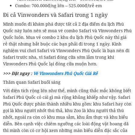
Combo: 700.000đ/ng lớn – 525.000đ/trẻ em
Đi cả Vinwonders và Safari trong 1 ngày
Mình muốn đi khám phá được tất cả 2 địa điểm du lịch Phú
Quốc này luôn nên sẽ mua vé combo Safari và Vinwonders Phú
Quốc luôn. Mua vé combo 2 khu du lịch Phú Quốc này thì giá
rẻ thật nhưng bắt buộc các bạn phải đi trong 1 ngày. Kinh
nghiệm vui chơi Safari và Vinwonders Phú Quốc là bạn nên đi
Safari trước nha, vì Safari đóng cửa sớm lắm trong khi
Vinwonders Phú Quốc lại đóng cửa muộn hơn.
>>> Đặt ngay :
Vé Vinwonders Phú Quốc Giá Rẻ
Thăm quan Safari buổi sáng
Với diện tích rộng lớn như thế, mình cũng thắc mắc không biết
Safari Phú Quốc có cái gì mà rộng khủng khiếp như vậy. Safari
Phú Quốc được phân thành nhiều khu gồm: khu Safari hay còn
gọi là khu người nhốt thú thả, khu Zoo là khu người thả thú
nhốt, ngoài ra còn có khu mua sắm, khu ẩm thực và khu biểu
diễn. Bên cạnh việc chiêm ngưỡng các loài động vật hoang dã
thì mình còn có cơ hội xem những màn biểu diễn đặc sắc của