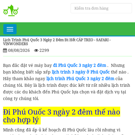
Toggle
navigation
Lịch Trình Phú Quốc 3 Ngày 2 Đêm Đi Hết CÁP TREO - SAFARI -
VINWONDERS
08/08/2026
2299
Bạn đãc đặt vé máy bay
đi Phú Quốc 3 ngày 2 đêm
. Nhưng
bạn không biết sắp xếp
lịch trình 3 ngày ở Phú Quốc
thế nào .
Hãy tham khảo ngay
lịch trình Phú Quốc 3 ngày 2 đêm
của
chúng tôi. Đây là lịch trình được đúc kết từ rất nhiều lịch trình
được các du khách đến Phú Quốc lựa chọn và đặt dịch vụ tại
công ty chúng tôi.
Đi Phú Quốc 3 ngày 2 đêm thế nào
cho hợp lý
Mình cũng đã ấp ủ kế hoạch đi Phú Quốc lâu rồi nhưng vì