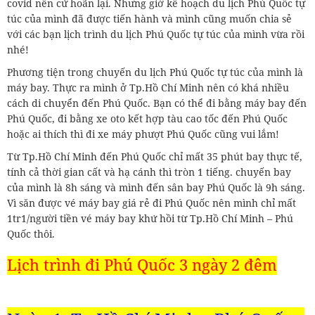
covid nên cứ hoãn lại. Nhưng giờ kế hoạch du lịch Phú Quốc tự
túc của mình đã được tiến hành và mình cũng muốn chia sẻ
với các bạn lịch trình du lịch Phú Quốc tự túc của mình vừa rồi
nhé!
Phương tiện trong chuyến du lịch Phú Quốc tự túc của mình là
máy bay. Thực ra mình ở Tp.Hồ Chí Minh nên có khá nhiều
cách di chuyển đến Phú Quốc. Bạn có thể đi bằng máy bay đến
Phú Quốc, đi bằng xe oto kết hợp tàu cao tốc đến Phú Quốc
hoặc ai thích thì đi xe máy phượt Phú Quốc cũng vui lắm!
Từ Tp.Hồ Chí Minh đến Phú Quốc chỉ mất 35 phút bay thực tế,
tính cả thời gian cất và hạ cánh thì tròn 1 tiếng. chuyến bay
của mình là 8h sáng và mình đến sân bay Phú Quốc là 9h sáng.
Vì săn được vé máy bay giá rẻ đi Phú Quốc nên mình chỉ mất
1tr1/người tiền vé máy bay khứ hồi từ Tp.Hồ Chí Minh – Phú
Quốc thôi.
Lịch trình đi Phú Quốc 3 ngày 2 đêm