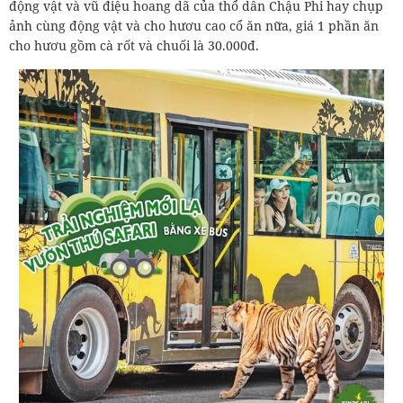
động vật và vũ điệu hoang dã của thổ dân Chậu Phi hay chụp
ảnh cùng động vật và cho hươu cao cổ ăn nữa, giá 1 phần ăn
cho hươu gồm cà rốt và chuối là 30.000đ.