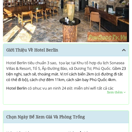
Next
Giới Thiệu Về Hotel Berlin
Hotel Berlin tiêu chuẩn 3 sao, tọa lạc tại Khu tổ hợp du lịch Sonasea
Villas & Resort, Tổ 5, Ấp Đường Bào, xã Dương Tơ, Phú Quốc. G
ồm 23
tiện nghi, sạch sẽ, thoáng mát. Vị trí cách biển 2km (có đường đi tắt
có thể đi bộ), cách chợ đêm 11km, cách sân bay Phú Quốc 4km.
Hotel Berlin
có phục vụ an ninh 24 giờ, miễn phí wifi tất cả các
Xem thêm
phòng, bếp, dịch vụ taxi, dịch vụ vé, có nhà hàng, ăn sáng miễn phí,..
Chất lượng
Hotel Berlin
được phản ánh qua mỗi phòng. phòng tắm
phụ, nhà vệ sinh phụ, vật dụng dọn vệ sinh, tủ đồ có khoá là các
thiết bị tiện nghi mà khách hàng có thể sử dụng và hài lòng ở
Chọn Ngày Để Xem Giá Và Phòng Trống
đây.
Đây
là nơi lý tưởng để thư giãn và đổi gió khi đến hòn đảo Phú
Quốc xinh đẹp.