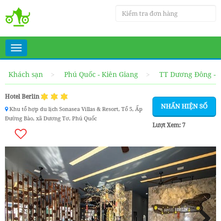
Toggle
navigation
Khách sạn
Phú Quốc - Kiên Giang
TT Dương Đông - 
Hotel Berlin
NHẤN HIỆN SỐ
Khu tổ hợp du lịch Sonasea Villas & Resort, Tổ 5, Ấp
Đường Bào, xã Dương Tơ, Phú Quốc
Lượt Xem:
7