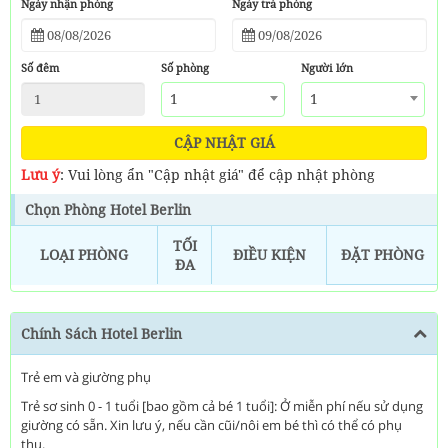
Ngày nhận phòng
Ngày trả phòng
Số đêm
Số phòng
Người lớn
1
1
CẬP NHẬT GIÁ
Lưu ý
: Vui lòng ẩn "Cập nhật giá" để cập nhật phòng
Chọn Phòng Hotel Berlin
TỐI
LOẠI PHÒNG
ĐIỀU KIỆN
ĐẶT PHÒNG
ĐA
Chính Sách Hotel Berlin
Trẻ em và giường phụ
Trẻ sơ sinh 0 - 1 tuổi [bao gồm cả bé 1 tuổi]: Ở miễn phí nếu sử dụng
giường có sẵn. Xin lưu ý, nếu cần cũi/nôi em bé thì có thể có phụ
thu.