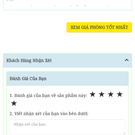
Trẻ em 2-5 tuổi [bao gồm cả bé 5 tuổi] Ở miễn phí nếu sử dụng
giường có sẵn.
XEM GIÁ PHÒNG TỐT NHẤT
Khách Hàng Nhận Xét
Đánh Giá Của Bạn
1. Đánh giá của bạn về sản phẩm này:
2. Viết nhận xét của bạn vào bên dưới: