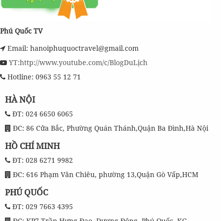
Phú Quốc TV
Email: hanoiphuquoctravel@gmail.com
YT:http://www.youtube.com/c/BlogDuLịch
Hotline: 0963 55 12 71
HÀ NỘI
ĐT: 024 6650 6065
ĐC: 86 Cửa Bắc, Phường Quán Thánh,Quận Ba Đình,Hà Nội
HỒ CHÍ MINH
ĐT: 028 6271 9982
ĐC: 616 Phạm Văn Chiêu, phường 13,Quận Gò Vấp,HCM
PHÚ QUỐC
ĐT: 029 7663 4395
ĐC: KP7,Trần Hưng Đạo ,Dương Đông ,Phú Quốc, KG