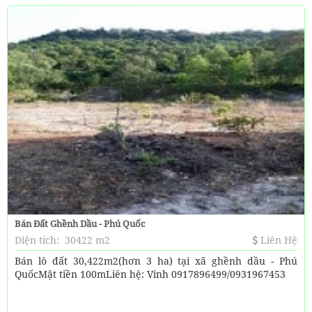
Bán Đất Ghềnh Dầu - Phú Quốc
Diện tích:
30422 m2
Liên Hệ
Bán lô đất 30,422m2(hơn 3 ha) tại xã ghềnh dầu - Phú
QuốcMặt tiền 100mLiên hệ: Vinh 0917896499/0931967453