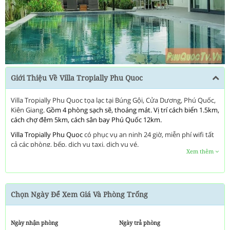
Next
Giới Thiệu Về Villa Tropially Phu Quoc
Villa Tropially Phu Quoc tọa lạc tại Búng Gội, Cửa Dương, Phú Quốc,
Kiên Giang.
Gồm 4 phòng sạch sẽ, thoáng mát. Vị trí cách biển 1.5km,
cách chợ đêm 5km, cách sân bay Phú Quốc 12km.
Villa Tropially Phu Quoc
có phục vụ an ninh 24 giờ, miễn phí wifi tất
cả các phòng, bếp, dịch vụ taxi, dịch vụ vé.
Xem thêm
Chất lượng
Villa Tropially Phu Quoc
được phản ánh qua mỗi phòng.
phòng tắm phụ, nhà vệ sinh phụ, vật dụng dọn vệ sinh, tủ đồ có
khoá là các thiết bị tiện nghi mà khách hàng có thể sử dụng và hài
lòng ở đây.
Đây
là nơi lý tưởng để thư giãn và đổi gió khi đến hòn
Chọn Ngày Để Xem Giá Và Phòng Trống
đảo Phú Quốc xinh đẹp.
Ngày nhận phòng
Ngày trả phòng