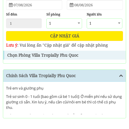
Số đêm
Số phòng
Người lớn
1
1
CẬP NHẬT GIÁ
Lưu ý
: Vui lòng ẩn "Cập nhật giá" để cập nhật phòng
Chọn Phòng Villa Tropially Phu Quoc
Chính Sách Villa Tropially Phu Quoc
Trẻ em và giường phụ
Trẻ sơ sinh 0 - 1 tuổi [bao gồm cả bé 1 tuổi]: Ở miễn phí nếu sử dụng
giường có sẵn. Xin lưu ý, nếu cần cũi/nôi em bé thì có thể có phụ
thu.
Trẻ em 2-5 tuổi [bao gồm cả bé 5 tuổi] Ở miễn phí nếu sử dụng
giường có sẵn.