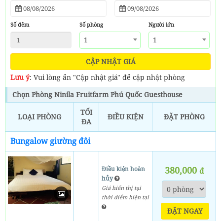
Số đêm
Số phòng
Người lớn
1
1
CẬP NHẬT GIÁ
Lưu ý
: Vui lòng ẩn "Cập nhật giá" để cập nhật phòng
Chọn Phòng Ninila Fruitfarm Phú Quốc Guesthouse
TỐI
LOẠI PHÒNG
ĐIỀU KIỆN
ĐẶT PHÒNG
ĐA
Bungalow giường đôi
380,000
Điều kiện hoàn
đ
hủy
Giá hiển thị tại
thời điểm hiện tại
ĐẶT NGAY