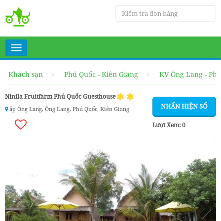
Toggle
navigation
Khách sạn
Phú Quốc - Kiên Giang
KV Ông Lang - Ph
Ninila Fruitfarm Phú Quốc Guesthouse
NHẤN HIỆN SỐ
ấp Ông Lang, Ông Lang, Phú Quốc, Kiên Giang
Lượt Xem:
0