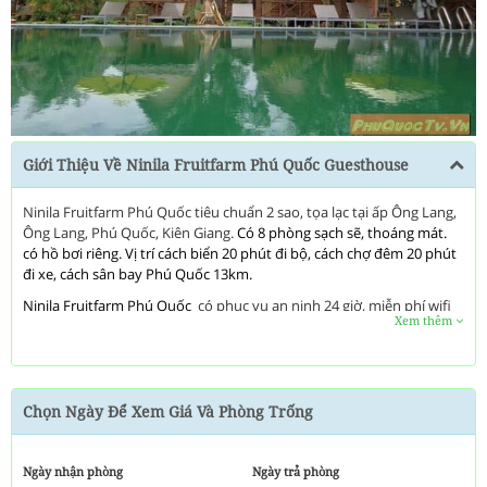
Next
Giới Thiệu Về Ninila Fruitfarm Phú Quốc Guesthouse
Ninila Fruitfarm Phú Quốc tiêu chuẩn 2 sao, tọa lạc tại ấp Ông Lang,
Ông Lang, Phú Quốc, Kiên Giang.
Có 8 phòng sạch sẽ, thoáng mát.
có hồ bơi riêng. Vị trí cách biển 20 phút đi bộ, cách chợ đêm 20 phút
đi xe, cách sân bay Phú Quốc 13km.
Ninila Fruitfarm Phú Quốc
có phục vụ an ninh 24 giờ, miễn phí wifi
Xem thêm
tất cả các phòng, bếp, dịch vụ taxi, dịch vụ vé..
Chất lượng
Ninila Fruitfarm Phú Quốc
được phản ánh qua mỗi
phòng. phòng tắm phụ, nhà vệ sinh phụ, vật dụng dọn vệ sinh, tủ
đồ có khoá là các thiết bị tiện nghi mà khách hàng có thể sử dụng và
Chọn Ngày Để Xem Giá Và Phòng Trống
hài lòng ở đây.
Đây
là nơi lý tưởng để thư giãn và đổi gió khi đến hòn
đảo Phú Quốc xinh đẹp.
Ngày nhận phòng
Ngày trả phòng