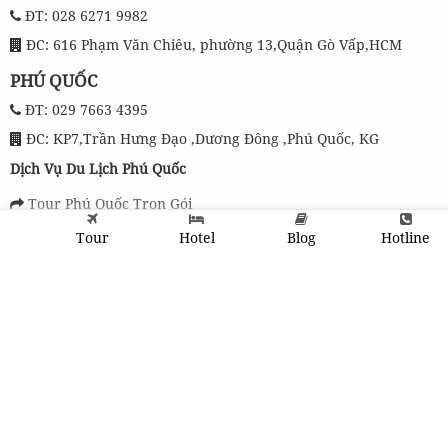
ĐT: 028 6271 9982
ĐC: 616 Phạm Văn Chiêu, phường 13,Quận Gò Vấp,HCM
PHÚ QUỐC
ĐT: 029 7663 4395
ĐC: KP7,Trần Hưng Đạo ,Dương Đông ,Phú Quốc, KG
Dịch Vụ Du Lịch Phú Quốc
Tour Phú Quốc Trọn Gói
Tour Phú Quốc 1 Ngày
Tour
Hotel
Blog
Hotline
Tour 4 Đảo Phú Quốc
Vé Vinwonders Phú Quốc
Chính sách và điều khoản chung
Chính Sách Bảo Mật Thông Tin
Điều Khoản Chung
Hướng Dẫn Đặt Tour
Quy định đặt phòng