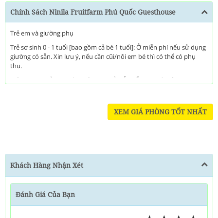
Chính Sách Ninila Fruitfarm Phú Quốc Guesthouse
Trẻ em và giường phụ
Trẻ sơ sinh 0 - 1 tuổi [bao gồm cả bé 1 tuổi]: Ở miễn phí nếu sử dụng
giường có sẵn. Xin lưu ý, nếu cần cũi/nôi em bé thì có thể có phụ
thu.
Trẻ em 2-5 tuổi [bao gồm cả bé 5 tuổi] Ở miễn phí nếu sử dụng
giường có sẵn.
XEM GIÁ PHÒNG TỐT NHẤT
Khách Hàng Nhận Xét
Đánh Giá Của Bạn