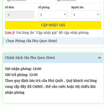
lý tưởng cho chuyến nghỉ ngơi hay công tác của Quý khách!.
Chúng
Số đêm
Số phòng
Người lớn
tôi cam kết đem đến cho quý khách những dịch vụ chất lượng tốt
nhất cho khách hàng đến với Ola Phu Quoc Hotel.
1
1
CẬP NHẬT GIÁ
Khách sạn cung cấp các dịch vụ miễn phí: Wifi tốc độ cao, tư vấn đặt
chương trình du lịch, đặt vé tàu, đặt vé máy bay, hỗ trợ thông tin
Lưu ý
: Vui lòng ẩn "Cập nhật giá" để cập nhật phòng
cho quý khách 24/24.. Khách sạn Ola Phu Quoc sẽ là nơi dừng chân
lý tưởng cho chuyến nghỉ ngơi hay công tác của Quý khách!.
Chọn Phòng Ola Phu Quoc Hotel
Chính Sách Ola Phu Quoc Hotel
Giờ nhận phòng: 14:00
Giờ trả phòng: 12:00
Theo quy định lưu trú của Phú Quốc , Quý khách vui lòng
cung cấp đầy đủ CMND , thẻ căn cước hoặc Hộ chiếu khi
nhận phòng