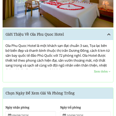
Next
Giới Thiệu Về Ola Phu Quoc Hotel
Ola Phu Quoc Hotel là một khách sạn đạt chuẩn 3 sao, Tọa lạc bên
bờ biển đẹp và thanh bình thuộc thị trấn Dương Đông, cách 6 km từ
sân bay quốc tế đảo Phú Quốc với 72 phòng nghỉ. Ola Hotel được
thiết kế theo phong cách hiện đại, sân vườn thoáng mát, nội thất
sang trọng và sạch sẽ cùng với đội ngũ nhân viên thân thiện, nhiệt
tình.. sẽ luôn làm hài lòng quý khách..
Xem thêm
Chúng tôi cam kết đem đến cho quý khách những dịch vụ chất
lượng tốt nhất cho khách hàng đến với Ola Phu Quoc Hotel.
Chọn Ngày Để Xem Giá Và Phòng Trống
Khách sạn cung cấp các dịch vụ miễn phí: Wifi tốc độ cao, tư vấn đặt
Ngày nhận phòng
Ngày trả phòng
chương trình du lịch, đặt vé tàu, đặt vé máy bay, hỗ trợ thông tin
cho quý khách 24/24.. Khách sạn Ola Phu Quoc sẽ là nơi dừng chân