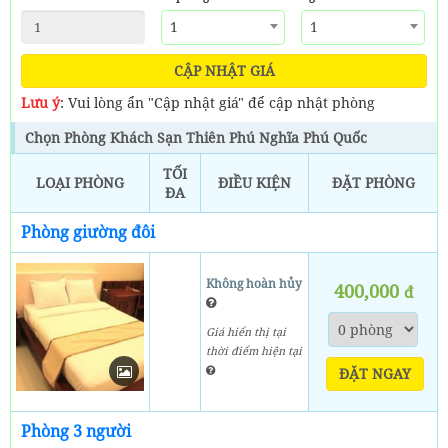
1
1
CẬP NHẬT GIÁ
Lưu ý
: Vui lòng ẩn "Cập nhật giá" để cập nhật phòng
Chọn Phòng Khách Sạn Thiên Phú Nghĩa Phú Quốc
TỐI
LOẠI PHÒNG
ĐIỀU KIỆN
ĐẶT PHÒNG
ĐA
Phòng giường đôi
Không hoàn hủy
400,000
đ
Giá hiển thị tại
thời điểm hiện tại
ĐẶT NGAY
Phòng 3 người