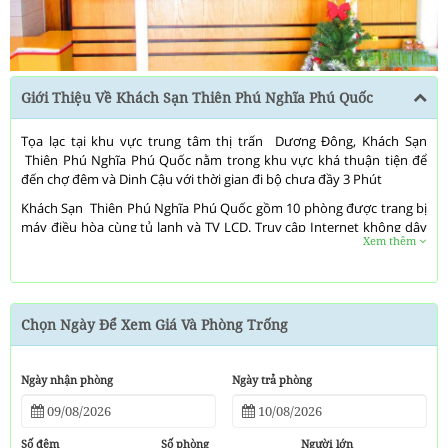
Giới Thiệu Về Khách Sạn Thiên Phú Nghĩa Phú Quốc
Tọa lạc tại khu vực trung tâm thị trấn Dương Đông, Khách Sạn
Thiên Phú Nghĩa Phú Quốc nằm trong khu vực khá thuận tiện để
đến chợ đêm và Dinh Cậu với thời gian đi bộ chưa đầy 3 Phút
Khách Sạn Thiên Phú Nghĩa Phú Quốc gồm 10 phòng được trang bị
máy điều hòa cùng tủ lạnh và TV LCD. Truy cập Internet không dây
Xem thêm
miễn phí giúp quý vị luôn giữ liên lạc; trong khi các chương trình
truyền hình cáp sẽ mang đến những phút giây giải trí thoải mái.
Phòng tắm riêng với buồng tắm vòi sen có đồ dùng nhà tắm miễn
phí và dép đi trong nhà. Tiện nghi phòng bao gồm bàn và nước
đóng chai miễn phí; bên cạnh đó dịch vụ dọn phòng cũng phục vụ
Chọn Ngày Để Xem Giá Và Phòng Trống
hàng ngày.
Khách Sạn Thiên Phú Nghĩa Phú Quốc cũng cung cấp những dịch
Ngày nhận phòng
Ngày trả phòng
vụ, tiện ích, bao gồm truy cập Internet không dây miễn phí và dịch
vụ hỗ trợ tour/vé du lịch.
Số đêm
Số phòng
Người lớn