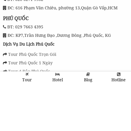
ĐC: 616 Phạm Văn Chiêu, phường 13,Quận Gò Vấp,HCM
PHÚ QUỐC
ĐT: 029 7663 4395
ĐC: KP7,Trần Hưng Đạo ,Dương Đông ,Phú Quốc, KG
Dịch Vụ Du Lịch Phú Quốc
Tour Phú Quốc Trọn Gói
Tour Phú Quốc 1 Ngày
Tour 4 Đảo Phú Quốc
Vé Vinwonders Phú Quốc
Tour
Hotel
Blog
Hotline
Chính sách và điều khoản chung
Chính Sách Bảo Mật Thông Tin
Điều Khoản Chung
Hướng Dẫn Đặt Tour
Quy định đặt phòng