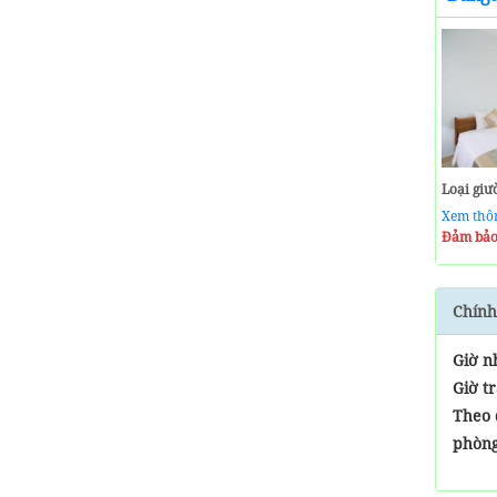
Loại giư
Xem thô
Đảm bảo
Chính
Giờ n
Giờ t
Theo 
phòn