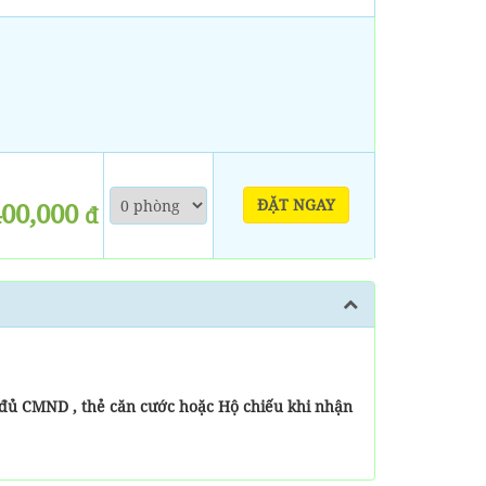
ĐẶT NGAY
400,000
đ
 đủ CMND , thẻ căn cước hoặc Hộ chiếu khi nhận