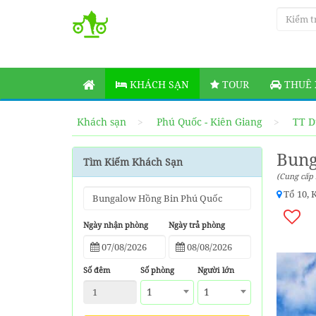
KHÁCH SẠN
TOUR
THUÊ 
Khách sạn
Phú Quốc - Kiên Giang
TT D
Bung
Tìm Kiếm Khách Sạn
(Cung cấp 
Tổ 10, 
Ngày nhận phòng
Ngày trả phòng
Số đêm
Số phòng
Người lớn
1
1