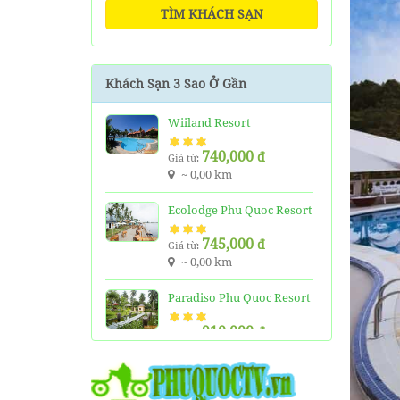
TÌM KHÁCH SẠN
Khách Sạn 3 Sao Ở Gần
Wiiland Resort
740,000
đ
Giá từ:
~ 0,00 km
Ecolodge Phu Quoc Resort
745,000
đ
Giá từ:
~ 0,00 km
Paradiso Phu Quoc Resort
910,000
đ
Giá từ:
~ 0,00 km
HAVEDA Resort