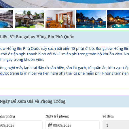
Thiệu Về Bungalow Hồng Bin Phú Quốc
ow Hồng Bin Phú Quốc này cách bãi biển 18 phút đi bộ. Bungalow Hồng Bin 
 chỗ ở tiện nghi thanh bình với Wi-Fi miễn phí trong toàn bộ khuôn viên. Nơi
hí ngay trong khuôn viên.
òng nghỉ máy lạnh tại đây có sân hiên, sàn lát gạch, tủ quần áo, khu vực ti
 được trang bị minibar và tiện nghi pha trà/ cà phê miễn phí. Phòng tắm riên
á nhân miễn phí.
ngalow Hồng Bin Phú Quốc, quý khách có thể đến gặp nhân viên thân thiện để
 xếp tour du lịch. Chỗ ở này có xe đạp cho thuê, còn dịch vụ đưa đón sân b
ng Hồng Bin Restaurant trong khuôn viên phục vụ các món ăn ngon của châ
Ngày Để Xem Giá Và Phòng Trống
có thể ngắm hoàng hôn tại Sky Bar. Dịch vụ ăn uống tại phòng cũng có thể
hận phòng
Ngày trả phòng
Số đêm