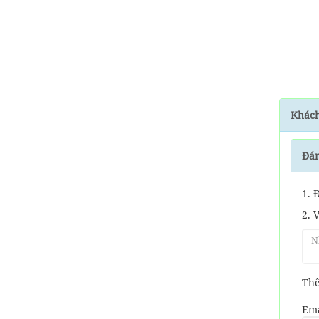
Khách
Đán
1. 
2. 
Thê
Ema