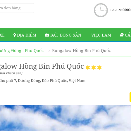
T2 - CN:
06:00
XE
ĐỊA ĐIỂM
BẤT ĐỘNG SẢN
VIỆC LÀM
CẨ
ương Đông - Phú Quốc
Bungalow Hồng Bin Phú Quốc
alow Hồng Bin Phú Quốc
bởi khách sạn)
Khu phố 7, Dương Đông, Đảo Phú Quốc, Việt Nam