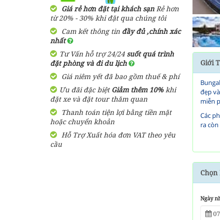
Giá rẻ hơn đặt tại khách sạn
Rẻ hơn
1,000,000
đ
Giá từ:
từ 20% - 30% khi đặt qua chúng tôi
~ 0,00 km
Cam kết thông tin
đầy đủ ,chính xác
Ancient Village Resort Phú
nhất
Quốc
Tư Vấn hỗ trợ 24/24
suốt quá trình
Giới 
đặt phòng và đi du lịch
1,600,000
đ
Giá từ:
Giá niêm yết đã bao gồm thuế & phí
~ 0,00 km
Bungal
Ưu đãi đặc biệt
Giảm thêm 10%
khi
đẹp và
Camellia Resort and Spa
đặt xe và đặt tour thăm quan
miễn p
Phú Quốc
Thanh toán tiện lợi bằng tiền mặt
Các ph
hoặc chuyển khoản
700,000
ra còn
đ
Giá từ:
sinh c
Hỗ Trợ Xuất hóa đơn VAT theo yêu
~ 0,00 km
cầu
Tại Bu
Resort Mai Son Du Phú
và sắp
Quốc
Nhà hà
Chọn 
khách 
1,300,000
đ
Giá từ:
~ 0,00 km
Ngày n
Resort Tom Hill Phú Quốc