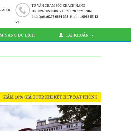
TƯ VẤN CHĂM SÓC KHÁCH HÀNG
 - 21:00
HN:
024 6650 6065
- HCM:
028 6271 9982
Phú Quốc:
0297 6634 395
-Hotline:
0963 55 12
71
M NANG DU LỊCH
TÀI KHOẢN
GIẢM 10% GIÁ TOUR KHI KẾT HỢP ĐẶT PHÒNG