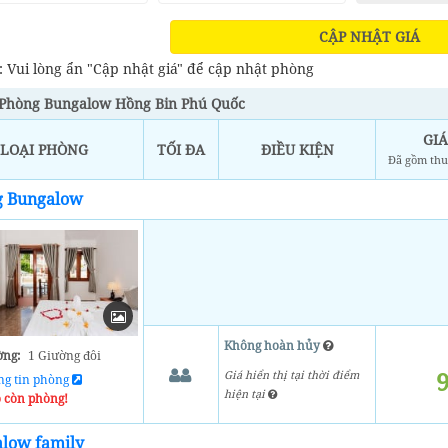
CẬP NHẬT GIÁ
: Vui lòng ẩn "Cập nhật giá" để cập nhật phòng
Phòng Bungalow Hồng Bin Phú Quốc
GIÁ
LOẠI PHÒNG
TỐI ĐA
ĐIỀU KIỆN
Đã gồm thu
g Bungalow
Không hoàn hủy
ờng:
1 Giường đôi
Giá hiển thị tại thời điểm
ng tin phòng
hiện tại
 còn phòng!
low family