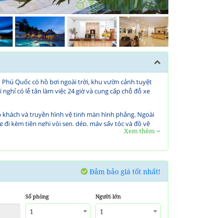
Phú Quốc có hồ bơi ngoài trời, khu vườn cảnh tuyệt
 nghỉ có lễ tân làm việc 24 giờ và cung cấp chỗ đỗ xe
ếp khách và truyền hình vệ tinh màn hình phẳng. Ngoài
g đi kèm tiện nghi vòi sen, dép, máy sấy tóc và đồ vệ
Xem thêm
 được hỗ trợ với các dịch vụ fax/ photocopy, giặt là
ay có thể được cung cấp với một khoản phụ phí.
u Á và phương Tây cho khách từ 06:30 - 21:00. Quý
Đảm bảo giá tốt nhất!
 được đáp ứng.
Số phòng
Người lớn
1
1