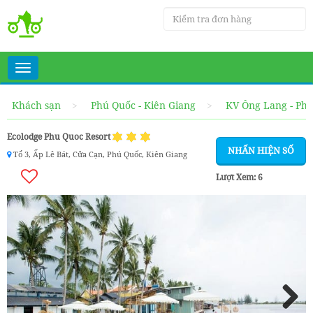
Toggle
navigation
Khách sạn
Phú Quốc - Kiên Giang
KV Ông Lang - Ph
Ecolodge Phu Quoc Resort
NHẤN HIỆN SỐ
Tổ 3, Ấp Lê Bát, Cửa Cạn, Phú Quốc, Kiên Giang
Lượt Xem:
6