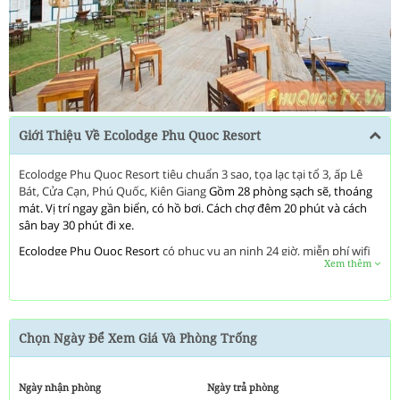
Next
Giới Thiệu Về Ecolodge Phu Quoc Resort
Ecolodge Phu Quoc Resort tiêu chuẩn 3 sao, tọa lạc tại tổ 3, ấp Lê
Bát, Cửa Cạn, Phú Quốc, Kiên Giang
Gồm 28 phòng sạch sẽ, thoáng
mát. Vị trí ngay gần biển, có hồ bơi. Cách chợ đêm 20 phút và cách
sân bay 30 phút đi xe.
Ecolodge Phu Quoc Resort
có phục vụ an ninh 24 giờ, miễn phí wifi
Xem thêm
tất cả các phòng, bếp, dịch vụ taxi, dịch vụ vé, nhà hàng, quầy bar,
ăn sáng FREE,..
Chất lượng
Ecolodge Phu Quoc Resort
được phản ánh qua mỗi
phòng. phòng tắm phụ, nhà vệ sinh phụ, vật dụng dọn vệ sinh, tủ
Chọn Ngày Để Xem Giá Và Phòng Trống
đồ có khoá là các thiết bị tiện nghi mà khách hàng có thể sử dụng và
hài lòng ở đây.
Đây
là nơi lý tưởng để thư giãn và đổi gió khi đến hòn
đảo Phú Quốc xinh đẹp.
Ngày nhận phòng
Ngày trả phòng