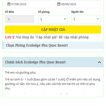
Số đêm
Số phòng
Người lớn
1
1
CẬP NHẬT GIÁ
Lưu ý
: Vui lòng ẩn "Cập nhật giá" để cập nhật phòng
Chọn Phòng Ecolodge Phu Quoc Resort
Chính Sách Ecolodge Phu Quoc Resort
Trẻ em và giường phụ
Trẻ sơ sinh 0 - 1 tuổi [bao gồm cả bé 1 tuổi]: Ở miễn phí nếu sử dụng
giường có sẵn. Xin lưu ý, nếu cần cũi/nôi em bé thì có thể có phụ
thu.
Trẻ em 2-5 tuổi [bao gồm cả bé 5 tuổi] Ở miễn phí nếu sử dụng
giường có sẵn.