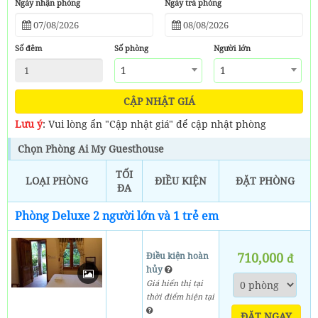
Ngày nhận phòng
Ngày trả phòng
Số đêm
Số phòng
Người lớn
1
1
CẬP NHẬT GIÁ
Lưu ý
: Vui lòng ẩn "Cập nhật giá" để cập nhật phòng
Chọn Phòng Ai My Guesthouse
TỐI
LOẠI PHÒNG
ĐIỀU KIỆN
ĐẶT PHÒNG
ĐA
Phòng Deluxe 2 người lớn và 1 trẻ em
710,000
Điều kiện hoàn
đ
hủy
Giá hiển thị tại
thời điểm hiện tại
ĐẶT NGAY