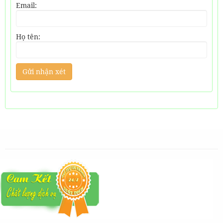
Email:
Họ tên: