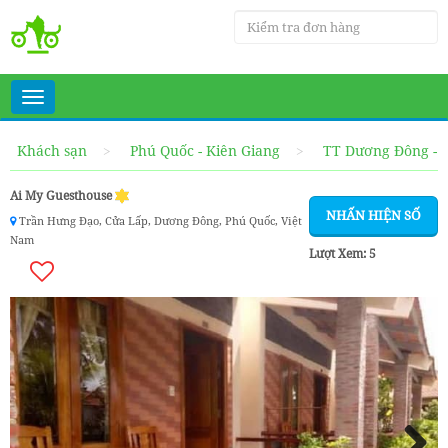
Toggle
navigation
Khách sạn
Phú Quốc - Kiên Giang
TT Dương Đông - 
Ai My Guesthouse
NHẤN HIỆN SỐ
Trần Hưng Đạo, Cửa Lấp, Dương Đông, Phú Quốc, Việt
Nam
Lượt Xem:
5