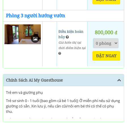
Phòng 3 người hướng vườn
800,000
Điều kiện hoàn
đ
hủy
Giá hiển thị tại
thời điểm hiện tại
ĐẶT NGAY
Chính Sách Ai My Guesthouse
Trẻ em và giường phụ
Trẻ sơ sinh 0 - 1 tuổi [bao gồm cả bé 1 tuổi]: Ở miễn phí nếu sử dụng
giường có sẵn. Xin lưu ý, nếu cần cũi/nôi em bé thì có thể có phụ
thu.
Trẻ em 2-5 tuổi [bao gồm cả bé 5 tuổi] Ở miễn phí nếu sử dụng
giường có sẵn.