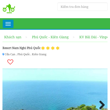
Toggle
navigation
Khách sạn
Phú Quốc - Kiên Giang
KV Bãi Dài - Vinpe
Resort Nam Nghi Phú Quốc
Cửa Cạn , Phú Quốc , Kiên Giang