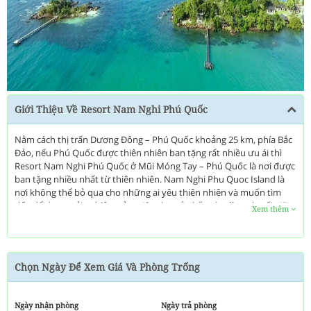
Next
Giới Thiệu Về Resort Nam Nghi Phú Quốc
Nằm cách thị trấn Dương Đông – Phú Quốc khoảng 25 km, phía Bắc
Đảo, nếu Phú Quốc được thiên nhiên ban tặng rất nhiều ưu ái thì
Resort Nam Nghi Phú Quốc ở Mũi Móng Tay – Phú Quốc là nơi được
ban tặng nhiều nhất từ thiên nhiên. Nam Nghi Phu Quoc Island là
nơi không thể bỏ qua cho những ai yêu thiên nhiên và muốn tìm
đến để được trải nghiệm cảm giác như gắn kết, như là gạch nối giữa
Xem thêm
biển cả và rừng xanh, với những cây cổ thụ cao vút, với những tàng
cây rừng nhiều kiểu dáng sinh động lan ra tận mép nước.
Trong một khoảng không gian nhỏ của Nam Nghi resort hội tụ cả
rừng cây nguyên sinh, đồi núi đá cheo leo, biển đảo trong xanh cùng
Chọn Ngày Để Xem Giá Và Phòng Trống
hệ sinh thái san hô.
Với kiến trúc của Nam Nghi, chúng tôi luôn cố gắng sử dụng những
Ngày nhận phòng
Ngày trả phòng