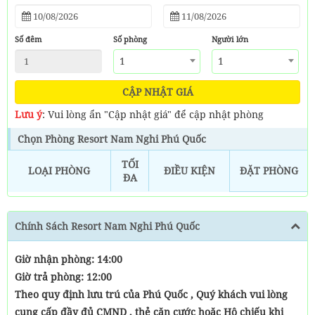
vật liệu tự nhiên nhất đến từ địa phương trong việc xây dựng. Điều
này mang lại sự kết nối với thiên nhiên và tạo ra một nét duyên
dáng mộc mạc cho những ai một lần được trải nghiệm.
Số đêm
Số phòng
Người lớn
Với nét thanh lịch tinh tế, ốc đảo Nam Nghi sang trọng là minh
1
1
chứng cho điểm đến tuyệt vời tại Phú Quốc – nơi được cả thế giới
công nhận.
CẬP NHẬT GIÁ
Lưu ý
: Vui lòng ẩn "Cập nhật giá" để cập nhật phòng
Chọn Phòng Resort Nam Nghi Phú Quốc
TỐI
LOẠI PHÒNG
ĐIỀU KIỆN
ĐẶT PHÒNG
ĐA
Chính Sách Resort Nam Nghi Phú Quốc
Giờ nhận phòng: 14:00
Giờ trả phòng: 12:00
Theo quy định lưu trú của Phú Quốc , Quý khách vui lòng
cung cấp đầy đủ CMND , thẻ căn cước hoặc Hộ chiếu khi