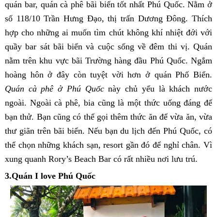
quán bar, quán cà phê bãi biển tốt nhất Phú Quốc. Nằm ở
số 118/10 Trần Hưng Đạo, thị trấn Dương Đông. Thích
hợp cho những ai muốn tìm chút không khí nhiệt đới với
quầy bar sát bãi biển và cuộc sống về đêm thi vị. Quán
nằm trên khu vực bãi Trường hàng đầu Phú Quốc. Ngắm
hoàng hôn ở đây còn tuyệt vời hơn ở quán Phố Biển.
Quán cà phê ở Phú Quốc
này chủ yếu là khách nước
ngoài. Ngoài cà phê, bia cũng là một thức uống đáng để
bạn thử. Bạn cũng có thể gọi thêm thức ăn để vừa ăn, vừa
thư giãn trên bãi biển. Nếu bạn du lịch đến Phú Quốc, có
thể chọn những khách sạn, resort gần đó để nghỉ chân. Vì
xung quanh Rory’s Beach Bar có rất nhiều nơi lưu trú.
3.Quán I love Phú Quốc