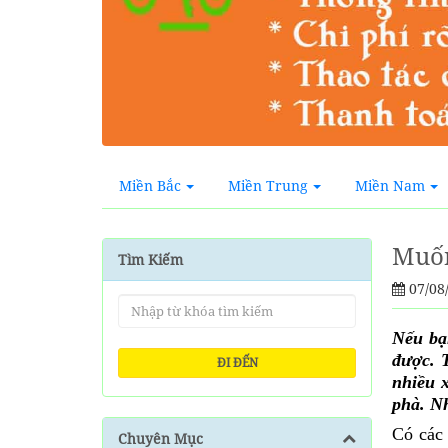
Miền Bắc
Miền Trung
Miền Nam
Muốn
Tìm Kiếm
07/08
Nếu bạ
được. 
ĐI ĐẾN
nhiều 
phà. Nh
Có cá
Chuyên Mục