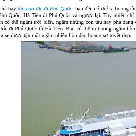
phà hay
tàu cao tốc đi Phú Quốc
, bạn đều có thể ra boong 
Phú Quốc, Hà Tiên đi Phú Quốc và ngược lại. Tuy nhiên chỉ ra
n có thể ngắm trời biển, ngắm những con tàu hay phà đang 
o tốc đi Phú Quốc từ Hà Tiên. Bạn có thể ra boong ngắm h
ạn sẽ được tận mắt ngắm nhiều hòn đảo hoang sơ tuyệt đẹp.