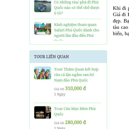
Có những tàu/ phà đi Phú
Quốc nào có thể chở được
Khi đi 
ô tô?
Giá đi 
đẹp. Bạ
Kinh nghiệm tham quan
tàu ca
Safari Phú Quốc dành cho
biển, b
người lần đầu đến Phú
Quốc
Tất tần tật thông tin và
TOUR LIÊN QUAN
đánh giá về resort JW
Marriott Phú Quốc
Tour Thăm Quan kết hợp
câu cá lặn ngắm san hô
Những điều cần biết về xe
Nam đảo Phú Quốc
bus đi Vinpearl Phú Quốc
chơi Vinwonders và Safari
310,000 đ
Giá từ:
1 Ngày
Kinh Nghiệm "Xương
Máu" Khi Đi Tour 3 Đảo
Phú Quốc
Tour Câu Mực Đêm Phú
Quốc
Phà cao tốc Thạnh Thới đi
280,000 đ
Giá từ:
Phú Quốc mất thời gian
1 Ngày