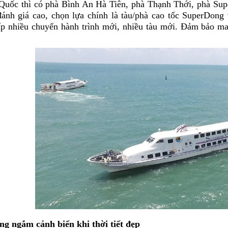
Quốc thì có phà Bình An Hà Tiên, phà Thạnh Thới, phà Sup
ánh giá cao, chọn lựa chính là tàu/phà cao tốc SuperDong 
p nhiều chuyến hành trình mới, nhiều tàu mới. Đảm bảo man
ng ngắm cảnh biển khi thời tiết đẹp