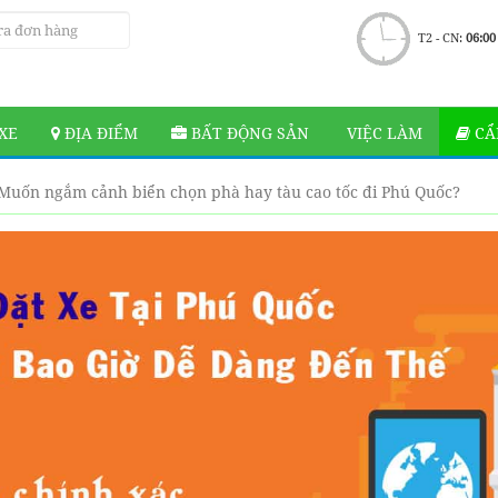
T2 - CN:
06:00
XE
ĐỊA ĐIỂM
BẤT ĐỘNG SẢN
VIỆC LÀM
CẨ
Muốn ngắm cảnh biển chọn phà hay tàu cao tốc đi Phú Quốc?