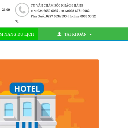
TƯ VẤN CHĂM SÓC KHÁCH HÀNG
 - 21:00
HN:
024 6650 6065
- HCM:
028 6271 9982
Phú Quốc:
0297 6634 395
-Hotline:
0963 55 12
71
M NANG DU LỊCH
TÀI KHOẢN