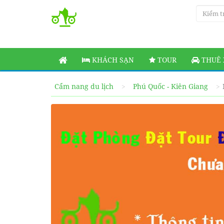
KHÁCH SẠN
TOUR
THUÊ 
Cẩm nang du lịch
Phú Quốc - Kiên Giang