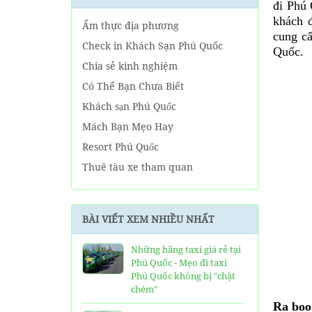
đi Phú 
khách đ
Ẩm thực địa phương
cung cấ
Check in Khách Sạn Phú Quốc
Quốc.
Chia sẻ kinh nghiệm
Có Thể Bạn Chưa Biết
Khách sạn Phú Quốc
Mách Bạn Mẹo Hay
Resort Phú Quốc
Thuê tàu xe tham quan
Tin tức Phú Quốc
Về tour Phú Quốc hàng ngày
BÀI VIẾT XEM NHIỀU NHẤT
Về Tour Phú Quốc Trọn Gói
Những hãng taxi giá rẻ tại
Phú Quốc - Mẹo đi taxi
Phú Quốc không bị "chặt
chém"
Ra boo