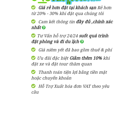
2,900,000 đ
Giá từ:
3 Ngày 3 Đêm
Giá rẻ hơn đặt tại khách sạn
Rẻ hơn
Resort Arcadia
từ 20% - 30% khi đặt qua chúng tôi
Phú Quốc
Cam kết thông tin
đầy đủ ,chính xác
Tour Du Lịch Phú Quốc
nhất
Trọn Gói 2 ngày 1 đêm
1,600,000
đ
Giá từ:
Tư Vấn hỗ trợ 24/24
suốt quá trình
1,580,000 đ
Giá từ:
đặt phòng và đi du lịch
2 Ngày 1 Đêm
Bungalow Hoa
Giá niêm yết đã bao gồm thuế & phí
Nhật Lan Phú
Quốc
Ưu đãi đặc biệt
Tour Du Lịch Phú Quốc
Giảm thêm 10%
khi
đặt xe và đặt tour thăm quan
Trọn Gói 4 ngày 3 đêm
Thanh toán tiện lợi bằng tiền mặt
2,750,000 đ
Giá từ:
390,000
đ
Giá từ:
hoặc chuyển khoản
4 ngày 3 đêm
Hỗ Trợ Xuất hóa đơn VAT theo yêu
Resort Paris Beach
cầu
Phú Quốc
Tour Sài Gòn Phú Quốc 3
Ngày 3 Đêm Dịp Tết
Nguyên Đán Khởi Hành Từ
1,460,000
đ
Giá từ:
Sài Gòn
3,050,000 đ
Giá từ:
Resort Mango Bay
3 Ngày 3 Đêm
Phú Quốc