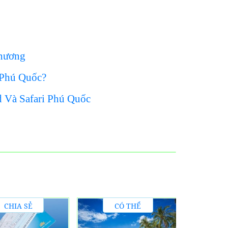
Thương
 Phú Quốc?
 Và Safari Phú Quốc
CHIA SẺ
CÓ THỂ
KINH
BẠN CHƯA
S