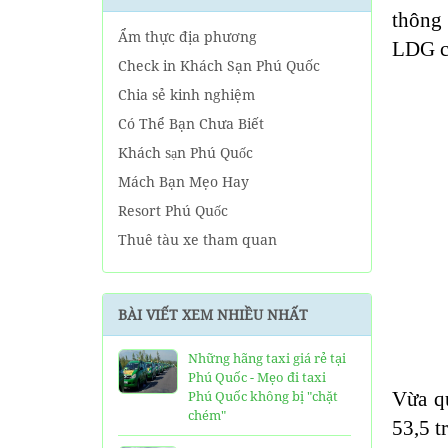
thông 
Ẩm thực địa phương
LDG cũ
Check in Khách Sạn Phú Quốc
Chia sẻ kinh nghiệm
Có Thể Bạn Chưa Biết
Khách sạn Phú Quốc
Mách Bạn Mẹo Hay
Resort Phú Quốc
Thuê tàu xe tham quan
Tin tức Phú Quốc
Về tour Phú Quốc hàng ngày
BÀI VIẾT XEM NHIỀU NHẤT
Về Tour Phú Quốc Trọn Gói
Những hãng taxi giá rẻ tại
Phú Quốc - Mẹo đi taxi
Phú Quốc không bị "chặt
Vừa q
chém"
53,5 t