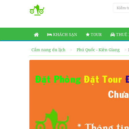
KHÁCH SẠN
TOUR
THUÊ 
Cẩm nang du lịch
Phú Quốc - Kiên Giang