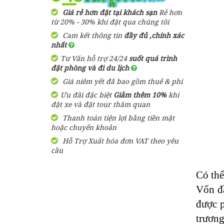
2,900,000 đ
Giá từ:
3 Ngày 3 Đêm
Giá rẻ hơn đặt tại khách sạn
Rẻ hơn
Resort Arcadia
từ 20% - 30% khi đặt qua chúng tôi
Phú Quốc
Cam kết thông tin
đầy đủ ,chính xác
Tour Du Lịch Phú Quốc
nhất
Trọn Gói 2 ngày 1 đêm
1,600,000
đ
Giá từ:
Tư Vấn hỗ trợ 24/24
suốt quá trình
1,580,000 đ
Giá từ:
đặt phòng và đi du lịch
2 Ngày 1 Đêm
Bungalow Hoa
Giá niêm yết đã bao gồm thuế & phí
Nhật Lan Phú
Quốc
Ưu đãi đặc biệt
Tour Du Lịch Phú Quốc
Giảm thêm 10%
khi
đặt xe và đặt tour thăm quan
Trọn Gói 4 ngày 3 đêm
Thanh toán tiện lợi bằng tiền mặt
2,750,000 đ
Giá từ:
390,000
đ
Giá từ:
hoặc chuyển khoản
4 ngày 3 đêm
Hỗ Trợ Xuất hóa đơn VAT theo yêu
Resort Paris Beach
cầu
Phú Quốc
Tour Sài Gòn Phú Quốc 3
Ngày 3 Đêm Dịp Tết
Nguyên Đán Khởi Hành Từ
Có th
1,460,000
đ
Giá từ:
Sài Gòn
Vốn đầ
3,050,000 đ
Giá từ:
Resort Mango Bay
được p
3 Ngày 3 Đêm
Phú Quốc
trương