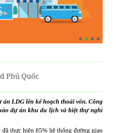
ld Phú Quốc
ự án LDG lên kế hoạch thoái vốn. Công
 vào dự án khu du lịch và biệt thự nghỉ
c
đã thực hiện 85% hệ thống đường giao