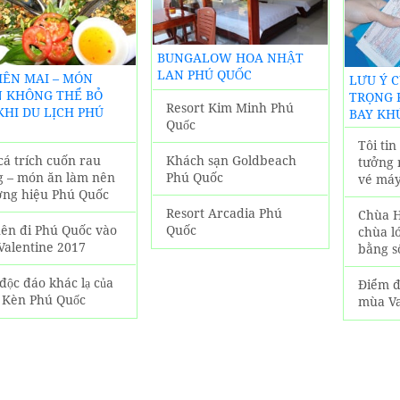
PHƯƠNG
SẠN PHÚ
QUỐC
BUNGALOW HOA NHẬT
LAN PHÚ QUỐC
BIÊN MAI – MÓN
LƯU Ý 
 KHÔNG THỂ BỎ
TRỌNG 
Resort Kim Minh Phú
KHI DU LỊCH PHÚ
BAY KH
Quốc
Tôi ti
Khách sạn Goldbeach
cá trích cuốn rau
tưởng 
Phú Quốc
g – món ăn làm nên
vé máy
ơng hiệu Phú Quốc
Resort Arcadia Phú
Chùa H
Quốc
nên đi Phú Quốc vào
chùa l
Valentine 2017
bằng s
độc đáo khác lạ của
Điểm đ
 Kèn Phú Quốc
mùa Va