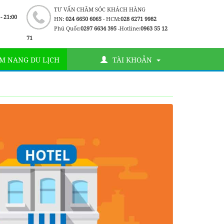
TƯ VẤN CHĂM SÓC KHÁCH HÀNG
 - 21:00
HN:
024 6650 6065
- HCM:
028 6271 9982
Phú Quốc:
0297 6634 395
-Hotline:
0963 55 12
71
M NANG DU LỊCH
TÀI KHOẢN