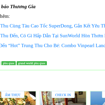
 báo Thương Gia
thêm:
 Thu Cùng Tàu Cao Tốc SuperDong, Gắn Kết Yêu 
 Thu Đến, Có Gì Hấp Dẫn Tại SunWorld Hòn Thơm
Đến “Hot” Trung Thu Cho Bé: Combo Vinpearl Land
phu quoc
grand world phu quoc
ẨM THỰC
CHECK IN
ĐỊA
KHÁCH