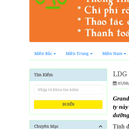
Miền Bắc
Miền Trung
Miền Nam
LDG 
Tìm Kiếm
05/08
Grand
ĐI ĐẾN
ty này
dưỡng
Tính đ
Chuyên Mục