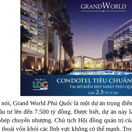
ể nói, Grand World
Phú Quốc
là một dự án trọng điể
u tư lên đến 7.500 tỷ đồng. Được biết, dự án này 
hép chuyển nhượng. Chủ tịch Hội đồng quản trị củ
 thoái vốn khỏi các lĩnh vực không có thế mạnh. T