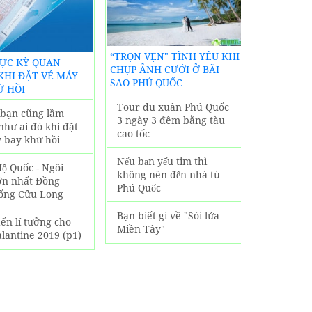
NGHIỆM
BIẾT
KHÁCH SẠ
“TRỌN VẸN" TÌNH YÊU KHI
CỰC KỲ QUAN
LODGE PHÚ 
CHỤP ẢNH CƯỚI Ở BÃI
KHI ĐẶT VÉ MÁY
SIÊU GẦN 
SAO PHÚ QUỐC
Ứ HỒI
LỊCH NỔI 
Tour du xuân Phú Quốc
n bạn cũng lầm
Tận hưởn
3 ngày 3 đêm bằng tàu
như ai đó khi đặt
nội thất 
cao tốc
 bay khứ hồi
đại tại K
Lodge Ph
Nếu bạn yếu tim thì
ộ Quốc - Ngôi
không nên đến nhà tù
ớn nhất Đồng
Vô số tiệ
Phú Quốc
ống Cửu Long
tại Alani
Phú Quốc
Bạn biết gì về "Sói lửa
ến lí tưởng cho
Miền Tây"
lantine 2019 (p1)
Trải ngh
sang trọn
sạn Alani
Quốc