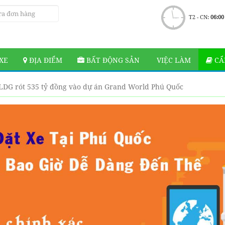
T2 - CN:
06:00
XE
ĐỊA ĐIỂM
BẤT ĐỘNG SẢN
VIỆC LÀM
CẨ
LDG rót 535 tỷ đồng vào dự án Grand World Phú Quốc