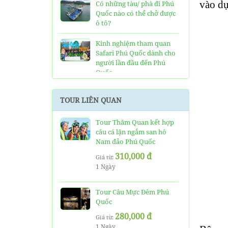
vào d
Có những tàu/ phà đi Phú
Quốc nào có thể chở được
ô tô?
Kinh nghiệm tham quan
Safari Phú Quốc dành cho
người lần đầu đến Phú
Quốc
Tất tần tật thông tin và
TOUR LIÊN QUAN
đánh giá về resort JW
Marriott Phú Quốc
Tour Thăm Quan kết hợp
câu cá lặn ngắm san hô
Những điều cần biết về xe
Nam đảo Phú Quốc
bus đi Vinpearl Phú Quốc
chơi Vinwonders và Safari
310,000 đ
Giá từ:
1 Ngày
Kinh Nghiệm "Xương
Máu" Khi Đi Tour 3 Đảo
Phú Quốc
Tour Câu Mực Đêm Phú
Quốc
Phà cao tốc Thạnh Thới đi
280,000 đ
Giá từ:
Phú Quốc mất thời gian
1 Ngày