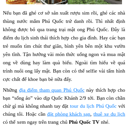
Nếu bạn đã ghé cơ sở sản xuất rượu sim rồi, ghé các nhà
thùng nước mắm Phú Quốc trứ danh rồi. Thì nhất định
không được bỏ qua trang trại mật ong Phú Quốc. Đây là
điểm du lịch sinh thái thích hợp cho gia đình. Hay các bạn
trẻ muốn tìm chút thư giãn, bình yên bên một khu vườn
yên tĩnh. Tận hưởng vài món thức uống ngon và mua mật
ong về dùng hay làm quà biếu. Ngoài tìm hiểu về quá
trình nuôi ong lấy mật. Bạn còn có thể selfie vài tấm hình
cực chất để khoe bạn bè nữa đấy.
Những
địa điểm tham quan Phú Quốc
này thích hợp cho
bạn “sống ảo” vào dịp Quốc Khánh 2/9 tới. Bạn còn chần
chừ gì mà không nhanh tay đặt
tour du lịch Phú Quốc
với
chúng tôi. Hoặc cần
đặt phòng khách sạn
,
thuê xe du lịch
có thể xem ngay trên trang chủ
Phú Quốc TV
nhé.