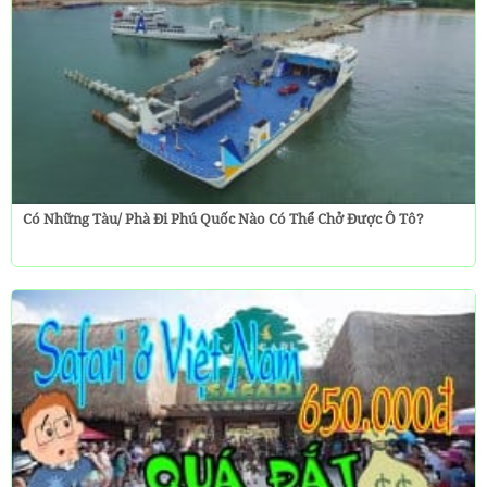
Có Những Tàu/ Phà Đi Phú Quốc Nào Có Thể Chở Được Ô Tô?