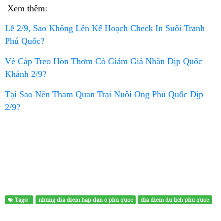
Xem thêm:
Lễ 2/9, Sao Không Lên Kế Hoạch Check In Suối Tranh
Phú Quốc?
Vé Cáp Treo Hòn Thơm Có Giảm Giá Nhân Dịp Quốc
Khánh 2/9?
Tại Sao Nên Tham Quan Trại Nuôi Ong Phú Quốc Dịp
2/9?
Tags:
nhung dia diem hap dan o phu quoc
dia diem du lich phu quoc