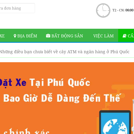
T2 - CN:
06:00
XE
ĐỊA ĐIỂM
BẤT ĐỘNG SẢN
VIỆC LÀM
CẨ
Những điều bạn chưa biết về cây ATM và ngân hàng ở Phú Quốc