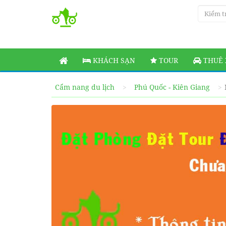
KHÁCH SẠN
TOUR
THUÊ 
Cẩm nang du lịch
Phú Quốc - Kiên Giang