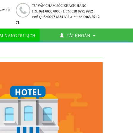
TƯ VẤN CHĂM SÓC KHÁCH HÀNG
 - 21:00
HN:
024 6650 6065
- HCM:
028 6271 9982
Phú Quốc:
0297 6634 395
-Hotline:
0963 55 12
71
M NANG DU LỊCH
TÀI KHOẢN