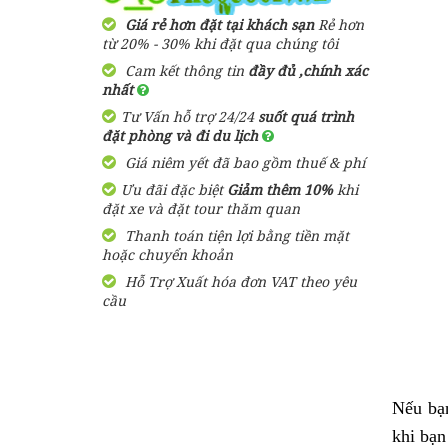
2,900,000 đ
Giá từ:
3 Ngày 3 Đêm
Giá rẻ hơn đặt tại khách sạn
Rẻ hơn
Resort Arcadia
từ 20% - 30% khi đặt qua chúng tôi
Phú Quốc
Cam kết thông tin
đầy đủ ,chính xác
Tour Du Lịch Phú Quốc
nhất
Trọn Gói 2 ngày 1 đêm
1,600,000
đ
Giá từ:
Tư Vấn hỗ trợ 24/24
suốt quá trình
1,580,000 đ
Giá từ:
đặt phòng và đi du lịch
2 Ngày 1 Đêm
Bungalow Hoa
Giá niêm yết đã bao gồm thuế & phí
Nhật Lan Phú
Quốc
Ưu đãi đặc biệt
Tour Du Lịch Phú Quốc
Giảm thêm 10%
khi
đặt xe và đặt tour thăm quan
Trọn Gói 4 ngày 3 đêm
Thanh toán tiện lợi bằng tiền mặt
2,750,000 đ
Giá từ:
390,000
đ
Giá từ:
hoặc chuyển khoản
4 ngày 3 đêm
Hỗ Trợ Xuất hóa đơn VAT theo yêu
Resort Paris Beach
cầu
Phú Quốc
Tour Sài Gòn Phú Quốc 3
Ngày 3 Đêm Dịp Tết
Nguyên Đán Khởi Hành Từ
1,460,000
đ
Giá từ:
Sài Gòn
3,050,000 đ
Giá từ:
Resort Mango Bay
Nếu bạn
3 Ngày 3 Đêm
Phú Quốc
khi bạn