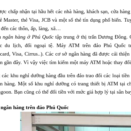
c chấp nhận tại hầu hết các nhà hàng, khách sạn, cửa hàng 
ẻ Master, thẻ Visa, JCB và một số thẻ tín dụng phổ biến. T
 đến các thôn, ấp, làng, xã…
ụ
ngân hàng ở Phú Quốc
tập trung ở thị trấn Dương Đông. 
éc du lịch, đổi ngoại tệ. Máy ATM trên đảo Phú Quốc tư
card, Visa, Cirrus..). Các cơ sở ngân hàng đã được cải thiện
an gần đây. Vì vậy việc tìm kiếm một máy ATM hoặc thay đổi t
 các khu nghỉ dưỡng hàng đầu trên đảo trao đổi các loại tiền 
n hàng. Một số khu nghỉ dưỡng có trang thiết bị ATM tại 
goon. Bạn cũng có thể đổi tiền với mức giá hợp lý tại sân ba
 ngân hàng trên đảo Phú Quốc