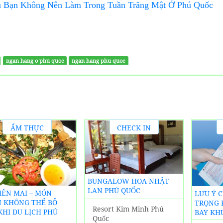
u Bạn Không Nên Làm Trong Tuần Trăng Mật Ở Phú Quốc
ngan hang o phu quoc
ngan hang phu quoc
ẨM THỰC
CHECK IN
ĐỊA
KHÁCH
PHƯƠNG
SẠN PHÚ
QUỐC
BUNGALOW HOA NHẬT
LAN PHÚ QUỐC
BIÊN MAI – MÓN
LƯU Ý 
 KHÔNG THỂ BỎ
TRỌNG 
Resort Kim Minh Phú
KHI DU LỊCH PHÚ
BAY KH
Quốc