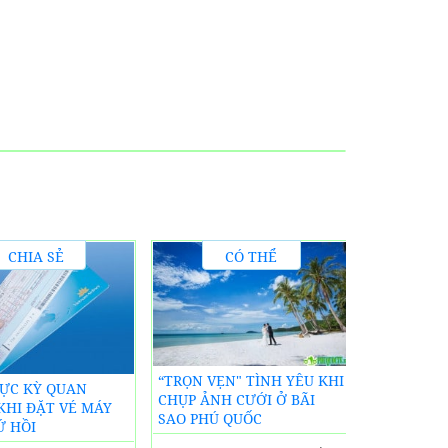
CHIA SẺ
CÓ THỂ
KINH
BẠN CHƯA
S
NGHIỆM
BIẾT
KHÁCH SẠ
“TRỌN VẸN" TÌNH YÊU KHI
CỰC KỲ QUAN
LODGE PHÚ 
CHỤP ẢNH CƯỚI Ở BÃI
KHI ĐẶT VÉ MÁY
SIÊU GẦN 
SAO PHÚ QUỐC
Ứ HỒI
LỊCH NỔI 