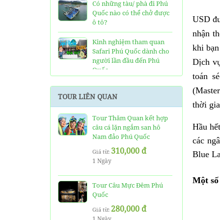
Có những tàu/ phà đi Phú
Quốc nào có thể chở được
USD đượ
ô tô?
nhận th
Kinh nghiệm tham quan
khi bạn
Safari Phú Quốc dành cho
người lần đầu đến Phú
Dịch v
Quốc
toán s
Tất tần tật thông tin và
(Master
TOUR LIÊN QUAN
đánh giá về resort JW
thời gi
Marriott Phú Quốc
Tour Thăm Quan kết hợp
Hầu hết
câu cá lặn ngắm san hô
Những điều cần biết về xe
Nam đảo Phú Quốc
bus đi Vinpearl Phú Quốc
các ngâ
chơi Vinwonders và Safari
310,000 đ
Giá từ:
Blue La
1 Ngày
Kinh Nghiệm "Xương
Máu" Khi Đi Tour 3 Đảo
Một số
Phú Quốc
Tour Câu Mực Đêm Phú
Quốc
Phà cao tốc Thạnh Thới đi
280,000 đ
Giá từ:
Phú Quốc mất thời gian
1 Ngày