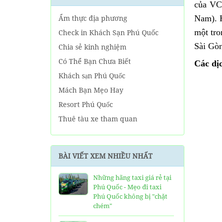
của VC
Ẩm thực địa phương
Nam). 
một tro
Check in Khách Sạn Phú Quốc
Sài Gò
Chia sẻ kinh nghiệm
Có Thể Bạn Chưa Biết
Các dị
Khách sạn Phú Quốc
Mách Bạn Mẹo Hay
Resort Phú Quốc
Thuê tàu xe tham quan
Tin tức Phú Quốc
Về tour Phú Quốc hàng ngày
BÀI VIẾT XEM NHIỀU NHẤT
Về Tour Phú Quốc Trọn Gói
Những hãng taxi giá rẻ tại
Phú Quốc - Mẹo đi taxi
Phú Quốc không bị "chặt
chém"