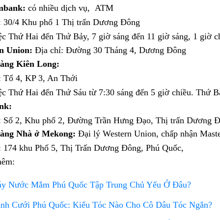
mbank:
có nhiều dịch vụ,
ATM
: 30/4 Khu phố 1 Thị trấn Dương Đông
c Thứ Hai đến Thứ Bảy, 7 giờ sáng đến 11 giờ sáng, 1 giờ ch
n Union:
Địa chỉ: Đường 30 Tháng 4, Dương Đông
àng Kiên Long:
: Tổ 4, KP 3, An Thới
c Thứ Hai đến Thứ Sáu từ 7:30 sáng đến 5 giờ chiều. Thứ Bả
nk:
ỉ: Số 2, Khu phố 2, Đường Trần Hưng Đạo, Thị trấn Dương 
àng Nhà ở Mekong:
Đại lý Western Union, chấp nhận Maste
: 174 khu Phố 5, Thị Trấn Dương Đông, Phú Quốc,
hêm:
y Nước Mắm Phú Quốc Tập Trung Chủ Yếu Ở Đâu?
nh Cưới Phú Quốc: Kiểu Tóc Nào Cho Cô Dâu Tóc Ngắn?