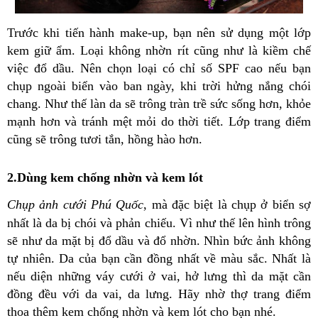
Trước khi tiến hành make-up, bạn nên sử dụng một lớp
kem giữ ẩm. Loại không nhờn rít cũng như là kiềm chế
việc đổ dầu. Nên chọn loại có chỉ số SPF cao nếu bạn
chụp ngoài biển vào ban ngày, khi trời hửng nắng chói
chang. Như thế làn da sẽ trông tràn trề sức sống hơn, khỏe
mạnh hơn và tránh mệt mỏi do thời tiết. Lớp trang điểm
cũng sẽ trông tươi tắn, hồng hào hơn.
2.Dùng kem chống nhờn và kem lót
Chụp ảnh cưới Phú Quốc
, mà đặc biệt là chụp ở biển sợ
nhất là da bị chói và phản chiếu. Vì như thế lên hình trông
sẽ như da mặt bị đổ dầu và đổ nhờn. Nhìn bức ảnh không
tự nhiên. Da của bạn cần đồng nhất về màu sắc. Nhất là
nếu diện những váy cưới ở vai, hở lưng thì da mặt cần
đồng đều với da vai, da lưng. Hãy nhờ thợ trang điểm
thoa thêm kem chống nhờn và kem lót cho bạn nhé.