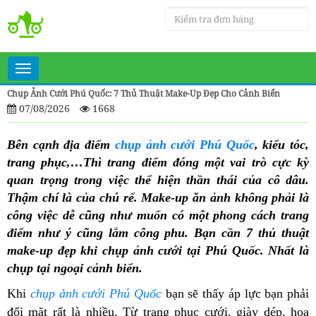
Toggle
navigation
Chụp Ảnh Cưới Phú Quốc: 7 Thủ Thuật Make-Up Đẹp Cho Cảnh Biển
07/08/2026
1668
Bên cạnh địa điểm
chụp ảnh cưới Phú Quốc
, kiểu tóc,
trang phục,…Thì trang điểm đóng một vai trò cực kỳ
quan trọng trong việc thể hiện thần thái của cô dâu.
Thậm chí là của chú rể. Make-up ăn ảnh không phải là
công việc dễ cũng như muốn có một phong cách trang
điểm như ý cũng lắm công phu. Bạn cần 7 thủ thuật
make-up đẹp khi chụp ảnh cưới tại Phú Quốc. Nhất là
chụp tại ngoại cảnh biển.
Khi
chụp ảnh cưới Phú Quốc
bạn sẽ thấy áp lực bạn phải
đối mặt rất là nhiều. Từ trang phục cưới, giày dép, hoa