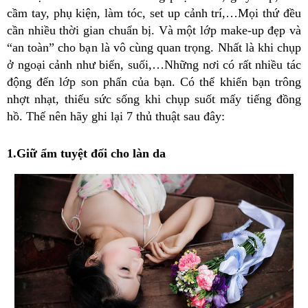
cầm tay, phụ kiện, làm tóc, set up cảnh trí,…Mọi thứ đều
cần nhiều thời gian chuẩn bị. Và một lớp make-up đẹp và
“an toàn” cho bạn là vô cùng quan trọng. Nhất là khi chụp
ở ngoại cảnh như biển, suối,…Những nơi có rất nhiều tác
động đến lớp son phấn của bạn. Có thể khiến bạn trông
nhợt nhạt, thiếu sức sống khi chụp suốt mấy tiếng đồng
hồ. Thế nên hãy ghi lại 7 thủ thuật sau đây:
1.Giữ ẩm tuyệt đối cho làn da