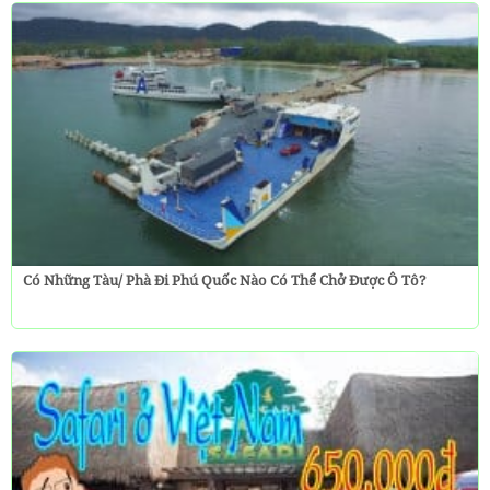
Có Những Tàu/ Phà Đi Phú Quốc Nào Có Thể Chở Được Ô Tô?