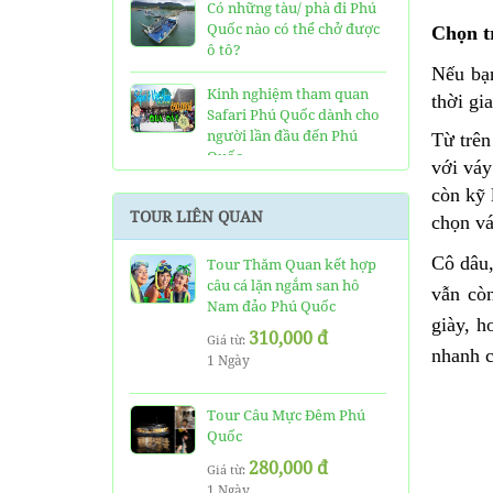
Có những tàu/ phà đi Phú
Quốc nào có thể chở được
Chọn t
ô tô?
Nếu bạ
Kinh nghiệm tham quan
thời gi
Safari Phú Quốc dành cho
người lần đầu đến Phú
Từ trên
Quốc
với váy
còn kỹ 
Tất tần tật thông tin và
TOUR LIÊN QUAN
đánh giá về resort JW
chọn vá
Marriott Phú Quốc
Cô dâu,
Tour Thăm Quan kết hợp
câu cá lặn ngắm san hô
Những điều cần biết về xe
vẫn còn
Nam đảo Phú Quốc
bus đi Vinpearl Phú Quốc
giày, h
chơi Vinwonders và Safari
310,000 đ
Giá từ:
nhanh 
1 Ngày
Kinh Nghiệm "Xương
Máu" Khi Đi Tour 3 Đảo
Phú Quốc
Tour Câu Mực Đêm Phú
Quốc
Phà cao tốc Thạnh Thới đi
280,000 đ
Giá từ:
Phú Quốc mất thời gian
1 Ngày