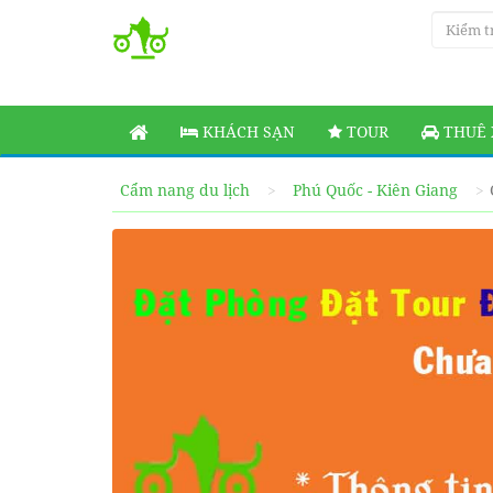
KHÁCH SẠN
TOUR
THUÊ 
Cẩm nang du lịch
Phú Quốc - Kiên Giang