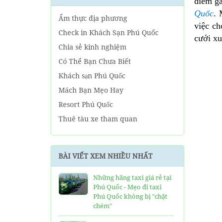
điểm gầ
Quốc
. 
Ẩm thực địa phương
việc ch
Check in Khách Sạn Phú Quốc
cưới xu
Chia sẻ kinh nghiệm
Có Thể Bạn Chưa Biết
Khách sạn Phú Quốc
Mách Bạn Mẹo Hay
Resort Phú Quốc
Thuê tàu xe tham quan
Tin tức Phú Quốc
Về tour Phú Quốc hàng ngày
BÀI VIẾT XEM NHIỀU NHẤT
Về Tour Phú Quốc Trọn Gói
Những hãng taxi giá rẻ tại
Phú Quốc - Mẹo đi taxi
Phú Quốc không bị "chặt
chém"