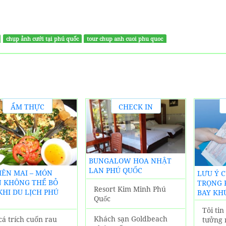
chụp ảnh cưới tại phú quốc
tour chup anh cuoi phu quoc
ẨM THỰC
CHECK IN
ĐỊA
KHÁCH
PHƯƠNG
SẠN PHÚ
QUỐC
BUNGALOW HOA NHẬT
LAN PHÚ QUỐC
BIÊN MAI – MÓN
LƯU Ý 
 KHÔNG THỂ BỎ
TRỌNG 
Resort Kim Minh Phú
KHI DU LỊCH PHÚ
BAY KH
Quốc
Tôi ti
Khách sạn Goldbeach
cá trích cuốn rau
tưởng 