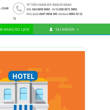
TƯ VẤN CHĂM SÓC KHÁCH HÀNG
 - 21:00
HN:
024 6650 6065
- HCM:
028 6271 9982
Phú Quốc:
0297 6634 395
-Hotline:
0963 55 12
71
M NANG DU LỊCH
TÀI KHOẢN