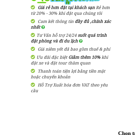
2,900,000 đ
Giá từ:
3 Ngày 3 Đêm
Giá rẻ hơn đặt tại khách sạn
Rẻ hơn
Resort Arcadia
từ 20% - 30% khi đặt qua chúng tôi
Phú Quốc
Cam kết thông tin
đầy đủ ,chính xác
Tour Du Lịch Phú Quốc
nhất
Trọn Gói 2 ngày 1 đêm
1,600,000
đ
Giá từ:
Tư Vấn hỗ trợ 24/24
suốt quá trình
1,580,000 đ
Giá từ:
đặt phòng và đi du lịch
2 Ngày 1 Đêm
Bungalow Hoa
Giá niêm yết đã bao gồm thuế & phí
Nhật Lan Phú
Quốc
Ưu đãi đặc biệt
Tour Du Lịch Phú Quốc
Giảm thêm 10%
khi
đặt xe và đặt tour thăm quan
Trọn Gói 4 ngày 3 đêm
Thanh toán tiện lợi bằng tiền mặt
2,750,000 đ
Giá từ:
390,000
đ
Giá từ:
hoặc chuyển khoản
4 ngày 3 đêm
Hỗ Trợ Xuất hóa đơn VAT theo yêu
Resort Paris Beach
cầu
Phú Quốc
Tour Sài Gòn Phú Quốc 3
Ngày 3 Đêm Dịp Tết
Nguyên Đán Khởi Hành Từ
1,460,000
đ
Giá từ:
Sài Gòn
3,050,000 đ
Giá từ:
Resort Mango Bay
3 Ngày 3 Đêm
Phú Quốc
Chọn t