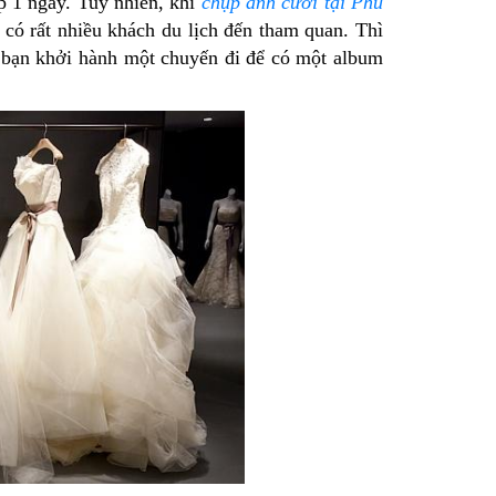
p 1 ngày. Tuy nhiên, khi
chụp ảnh cưới tại Phú
 có rất nhiều khách du lịch đến tham quan. Thì
i bạn khởi hành một chuyến đi để có một album