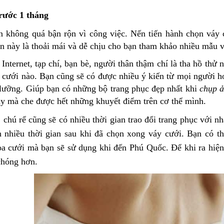
rước 1 tháng
n không quá bận rộn vì công việc. Nến tiến hành chọn váy
an này là thoải mái và dễ chịu cho bạn tham khảo nhiều mẫu 
 Internet, tạp chí, bạn bè, người thân thậm chí là tha hồ th
 cưới nào. Bạn cũng sẽ có được nhiều ý kiến từ mọi người h
lưỡng. Giúp bạn có những bộ trang phục đẹp nhất khi
chụp ả
y mà che được hết những khuyết điểm trên cơ thể mình.
 chú rể cũng sẽ có nhiều thời gian trao đổi trang phục với n
 nhiều thời gian sau khi đã chọn xong váy cưới. Bạn có th
oa cưới mà bạn sẽ sử dụng khi đến Phú Quốc. Để khi ra hiện 
chóng hơn.