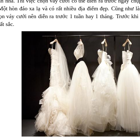
n nhà. Thì việc chọn váy cưới có thể diễn ra trước ngày chụ
Một hòn đảo xa lạ và có rất nhiều địa điểm đẹp. Cũng như là
ọn váy cưới nên diễn ra trước 1 tuần hay 1 tháng. Trước kh
ất sắc.