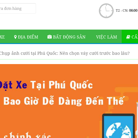
T2 - CN:
06:00
XE
ĐỊA ĐIỂM
BẤT ĐỘNG SẢN
VIỆC LÀM
CẨ
Chụp ảnh cưới tại Phú Quốc: Nên chọn váy cưới trước bao lâu?