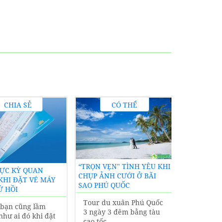
CHIA SẺ
CÓ THỂ
KINH
BẠN CHƯA
S
NGHIỆM
BIẾT
KHÁCH SẠ
“TRỌN VẸN" TÌNH YÊU KHI
CỰC KỲ QUAN
LODGE PHÚ 
CHỤP ẢNH CƯỚI Ở BÃI
KHI ĐẶT VÉ MÁY
SIÊU GẦN 
SAO PHÚ QUỐC
Ứ HỒI
LỊCH NỔI 
Tour du xuân Phú Quốc
n bạn cũng lầm
Tận hưởn
3 ngày 3 đêm bằng tàu
như ai đó khi đặt
nội thất 
cao tốc