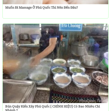
Muốn Đi Massage Ở Phú Quốc Thì Nên Đến Đâu?
Bún Quậy Kiến Xây Phú Quốc [ CHÍNH HIỆU] Có Bao Nhiêu Chi
Nhánh ?