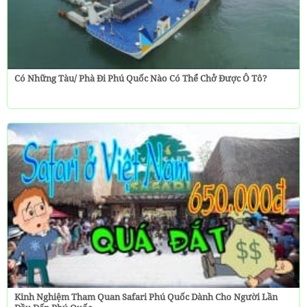
Có Những Tàu/ Phà Đi Phú Quốc Nào Có Thể Chở Được Ô Tô?
Kinh Nghiệm Tham Quan Safari Phú Quốc Dành Cho Người Lần