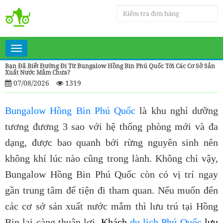
Toggle
navigation
Bạn Đã Biết Đường Đi Từ Bungalow Hồng Bin Phú Quốc Tới Các Cơ Sở Sản
Xuất Nước Mắm Chưa?
07/08/2026
1319
Bungalow Hồng Bin Phú Quốc
là khu nghỉ dưỡng
tương đương 3 sao với hệ thống phòng mới và đa
dạng, được bao quanh bởi rừng nguyên sinh nên
không khí lúc nào cũng trong lành. Không chỉ vậy,
Bungalow Hồng Bin Phú Quốc còn có vị trí ngay
gần trung tâm để tiện đi tham quan. Nếu muốn đến
các cơ sở sản xuất nước mắm thì lưu trú tại Hồng
Bin lại càng thuận lợi.
Khách
du lịch Phú Quốc
lưu