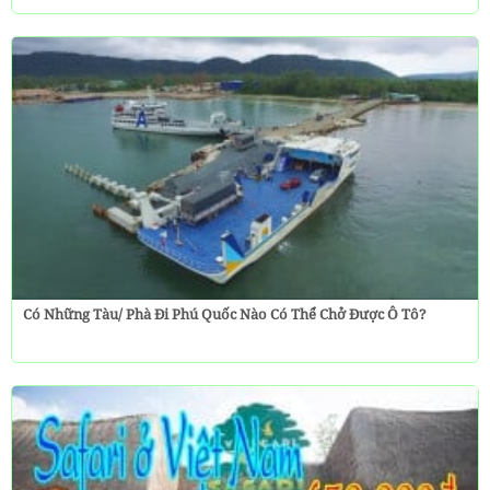
Có Những Tàu/ Phà Đi Phú Quốc Nào Có Thể Chở Được Ô Tô?