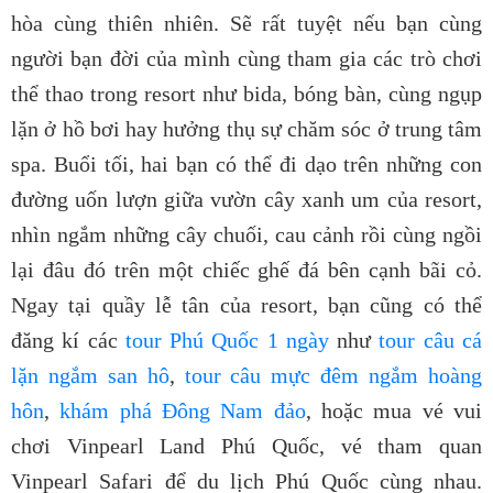
hòa cùng thiên nhiên. Sẽ rất tuyệt nếu bạn cùng
người bạn đời của mình cùng tham gia các trò chơi
thể thao trong resort như bida, bóng bàn, cùng ngụp
lặn ở hồ bơi hay hưởng thụ sự chăm sóc ở trung tâm
spa. Buổi tối, hai bạn có thể đi dạo trên những con
đường uốn lượn giữa vườn cây xanh um của resort,
nhìn ngắm những cây chuối, cau cảnh rồi cùng ngồi
lại đâu đó trên một chiếc ghế đá bên cạnh bãi cỏ.
Ngay tại quầy lễ tân của resort, bạn cũng có thể
đăng kí các
tour Phú Quốc 1 ngày
như
tour câu cá
lặn ngắm san hô
,
tour câu mực đêm ngắm hoàng
hôn
,
khám phá Đông Nam đảo
, hoặc mua vé
vui
chơi Vinpearl Land Phú Quốc
, vé
tham quan
Vinpearl Safari
để
du lịch Phú Quốc
cùng nhau.