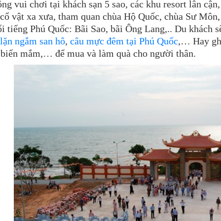
ộng vui chơi tại khách sạn 5 sao, các khu resort lân c
cổ vật xa xưa, tham quan chùa Hộ Quốc, chùa Sư Môn,
ổi tiếng Phú Quốc: Bãi Sao, bãi Ông Lang,.. Du khách s
 lặn ngắm san hô
,
câu mực đêm tại Phú Quốc
,… Hay gh
 biến mắm,… để mua và làm quà cho người thân.