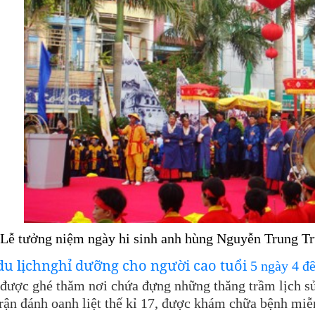
(Lễ tưởng niệm ngày hi sinh anh hùng Nguyễn Trung T
du lịchnghỉ dưỡng cho người cao tuổi
5 ngày 4 đ
 được ghé thăm nơi chứa đựng những thăng trầm lịch sử
trận đánh oanh liệt thế kỉ 17, được khám chữa bệnh miê