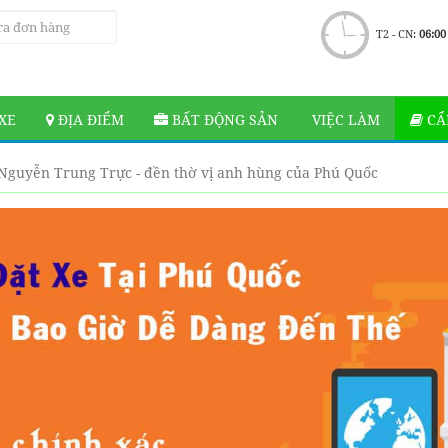
T2 - CN:
06:00
XE
ĐỊA ĐIỂM
BẤT ĐỘNG SẢN
VIỆC LÀM
CẨ
Nguyễn Trung Trực - đền thờ vị anh hùng của Phú Quốc