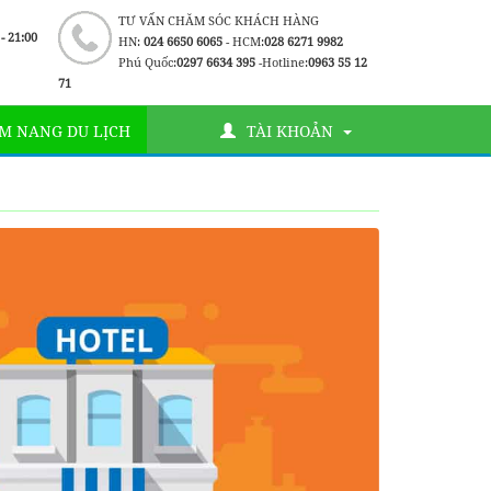
TƯ VẤN CHĂM SÓC KHÁCH HÀNG
 - 21:00
HN:
024 6650 6065
- HCM:
028 6271 9982
Phú Quốc:
0297 6634 395
-Hotline:
0963 55 12
71
M NANG DU LỊCH
TÀI KHOẢN