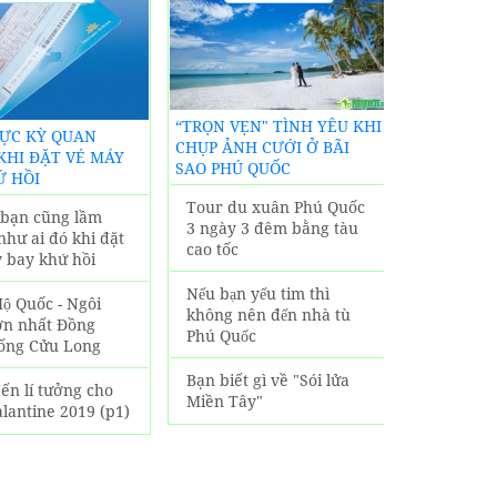
KINH
BẠN CHƯA
S
NGHIỆM
BIẾT
KHÁCH SẠ
“TRỌN VẸN" TÌNH YÊU KHI
CỰC KỲ QUAN
LODGE PHÚ 
CHỤP ẢNH CƯỚI Ở BÃI
KHI ĐẶT VÉ MÁY
SIÊU GẦN 
SAO PHÚ QUỐC
Ứ HỒI
LỊCH NỔI 
Tour du xuân Phú Quốc
n bạn cũng lầm
Tận hưởn
3 ngày 3 đêm bằng tàu
như ai đó khi đặt
nội thất 
cao tốc
 bay khứ hồi
đại tại K
Lodge Ph
Nếu bạn yếu tim thì
ộ Quốc - Ngôi
không nên đến nhà tù
ớn nhất Đồng
Vô số tiệ
Phú Quốc
ống Cửu Long
tại Alani
Phú Quốc
Bạn biết gì về "Sói lửa
ến lí tưởng cho
Miền Tây"
lantine 2019 (p1)
Trải ngh
sang trọn
sạn Alani
Quốc