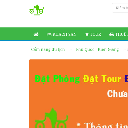
KHÁCH SẠN
TOUR
THUÊ 
Cẩm nang du lịch
Phú Quốc - Kiên Giang