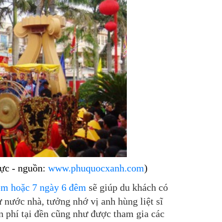
rực - nguồn:
www.phuquocxanh.com
)
êm
hoặc
7 ngày 6 đêm
sẽ giúp du khách có
 nước nhà, tưởng nhớ vị anh hùng liệt sĩ
̃n phí tại đền cũng như được tham gia các