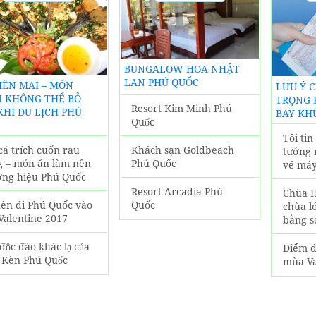
ĐỊA
KHÁCH
PHƯƠNG
SẠN PHÚ
QUỐC
BUNGALOW HOA NHẬT
LAN PHÚ QUỐC
BIÊN MAI – MÓN
LƯU Ý 
 KHÔNG THỂ BỎ
TRỌNG 
Resort Kim Minh Phú
KHI DU LỊCH PHÚ
BAY KH
Quốc
Tôi ti
Khách sạn Goldbeach
cá trích cuốn rau
tưởng 
Phú Quốc
g – món ăn làm nên
vé máy
ơng hiệu Phú Quốc
Resort Arcadia Phú
Chùa H
Quốc
nên đi Phú Quốc vào
chùa l
Valentine 2017
bằng s
độc đáo khác lạ của
Điểm đ
 Kèn Phú Quốc
mùa Va