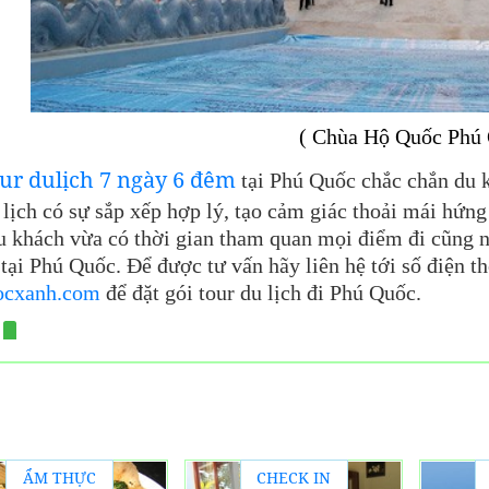
hùa Hộ Quốc Phú Quốc -
ur dulịch 7 ngày 6 đêm
tại Phú Quốc chắc chắn du k
 lịch có sự sắp xếp hợp lý, tạo cảm giác thoải mái hứng
du khách vừa có thời gian tham quan mọi điểm đi cũng n
tại Phú Quốc. Để được tư vấn hãy liên hệ tới số điện t
ocxanh.com
để đặt gói tour du lịch đi Phú Quốc.
ẨM THỰC
CHECK IN