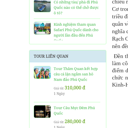
chiêu 
Có những tàu/ phà đi Phú
Quốc nào có thể chở được
Cơ tro
ô tô?
triều 
quân v
Kinh nghiệm tham quan
Safari Phú Quốc dành cho
nghĩa 
người lần đầu đến Phú
Rạch G
Quốc
nên đề
Tất tần tật thông tin và
Đền th
TOUR LIÊN QUAN
đánh giá về resort JW
làm cô
Marriott Phú Quốc
Tour Thăm Quan kết hợp
điểm d
câu cá lặn ngắm san hô
Những điều cần biết về xe
chức n
Nam đảo Phú Quốc
bus đi Vinpearl Phú Quốc
Kinh-H
chơi Vinwonders và Safari
310,000 đ
Giá từ:
1 Ngày
Kinh Nghiệm "Xương
Máu" Khi Đi Tour 3 Đảo
Phú Quốc
Tour Câu Mực Đêm Phú
Quốc
Phà cao tốc Thạnh Thới đi
280,000 đ
Giá từ:
Phú Quốc mất thời gian
1 Ngày