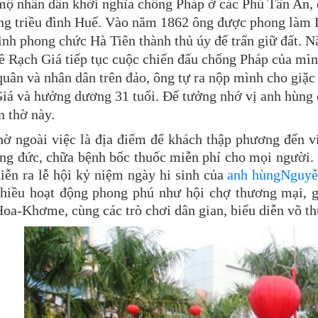
mộ nhân dân khởi nghĩa chống Pháp ở các Phủ Tân An,
ng triều đình Huế. Vào năm 1862 ông được phong làm 
đình phong chức Hà Tiên thành thủ úy để trấn giữ đất. N
ề Rạch Giá tiếp tục cuộc chiến đấu chống Pháp của mì
quân và nhân dân trên đảo, ông tự ra nộp mình cho giặ
iá và hưởng dương 31 tuổi. Để tưởng nhớ vị anh hùng 
n thờ này.
ờ ngoài việc là địa điểm để khách thập phương đến vi
ng đức, chữa bệnh bốc thuốc miễn phí cho mọi người. 
iễn ra lễ hội kỷ niệm ngày hi sinh của
anh hùngNguyễ
hiều hoạt động phong phú như hội chợ thương mại, g
oa-Khơme, cùng các trò chơi dân gian, biểu diễn võ t