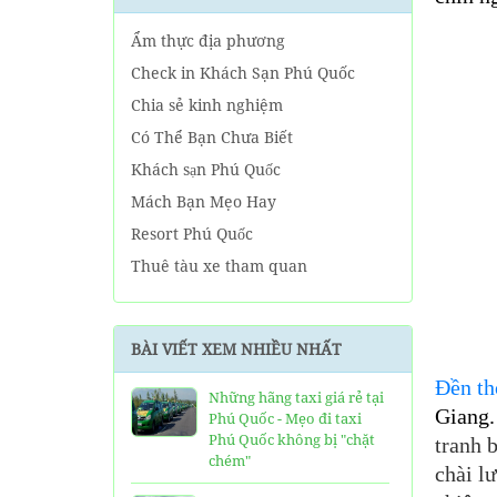
Ẩm thực địa phương
Check in Khách Sạn Phú Quốc
Chia sẻ kinh nghiệm
Có Thể Bạn Chưa Biết
Khách sạn Phú Quốc
Mách Bạn Mẹo Hay
Resort Phú Quốc
Thuê tàu xe tham quan
Tin tức Phú Quốc
Về tour Phú Quốc hàng ngày
BÀI VIẾT XEM NHIỀU NHẤT
Về Tour Phú Quốc Trọn Gói
Đền th
Những hãng taxi giá rẻ tại
Giang. 
Phú Quốc - Mẹo đi taxi
Phú Quốc không bị "chặt
tranh 
chém"
chài l