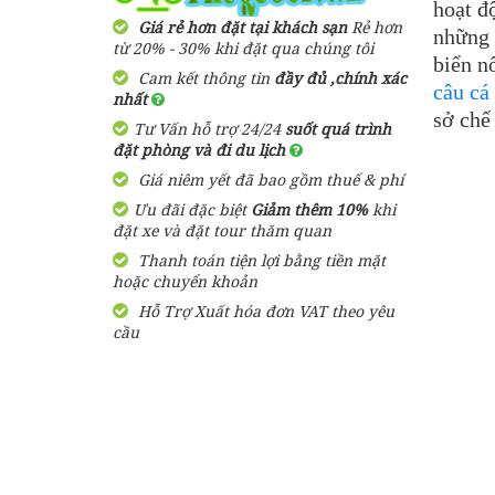
2,900,000 đ
Giá từ:
hoạt đ
3 Ngày 3 Đêm
Giá rẻ hơn đặt tại khách sạn
Rẻ hơn
Resort Arcadia
những 
từ 20% - 30% khi đặt qua chúng tôi
Phú Quốc
biển n
Cam kết thông tin
đầy đủ ,chính xác
Tour Du Lịch Phú Quốc
câu cá
nhất
Trọn Gói 2 ngày 1 đêm
1,600,000
đ
sở chế
Giá từ:
Tư Vấn hỗ trợ 24/24
suốt quá trình
1,580,000 đ
Giá từ:
đặt phòng và đi du lịch
2 Ngày 1 Đêm
Bungalow Hoa
Giá niêm yết đã bao gồm thuế & phí
Nhật Lan Phú
Quốc
Ưu đãi đặc biệt
Tour Du Lịch Phú Quốc
Giảm thêm 10%
khi
đặt xe và đặt tour thăm quan
Trọn Gói 4 ngày 3 đêm
Thanh toán tiện lợi bằng tiền mặt
2,750,000 đ
Giá từ:
390,000
đ
Giá từ:
hoặc chuyển khoản
4 ngày 3 đêm
Hỗ Trợ Xuất hóa đơn VAT theo yêu
Resort Paris Beach
cầu
Phú Quốc
Tour Sài Gòn Phú Quốc 3
Ngày 3 Đêm Dịp Tết
Nguyên Đán Khởi Hành Từ
1,460,000
đ
Giá từ:
Sài Gòn
3,050,000 đ
Giá từ:
Resort Mango Bay
3 Ngày 3 Đêm
Phú Quốc