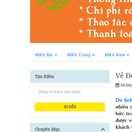
Miền Bắc
Miền Trung
Miền Nam
Vẻ Đ
Tìm Kiếm
06/08
Du lịc
nhiên 
ĐI ĐẾN
bức tr
được v
khách 
Chuyên Mục