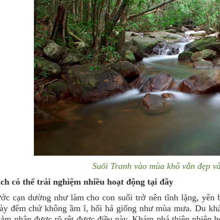
Suối Tranh vào mùa khô vẫn đẹp và
ch có thể trải nghiệm nhiều hoạt động tại đây
c cạn dường như làm cho con suối trở nên tĩnh lặng, yên b
gày đêm chứ không ầm ĩ, hối hả giống như mùa mưa. Du khá
cảm nhận được rõ rệt được điều này. Khám phá thiên nhiên 