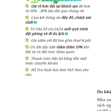
2,900,000 đ
Giá từ:
3 Ngày 3 Đêm
Giá rẻ hơn đặt tại khách sạn
Rẻ hơn
Resort Arcadia
từ 20% - 30% khi đặt qua chúng tôi
Phú Quốc
Cam kết thông tin
đầy đủ ,chính xác
Tour Du Lịch Phú Quốc
nhất
Trọn Gói 2 ngày 1 đêm
1,600,000
đ
Giá từ:
Tư Vấn hỗ trợ 24/24
suốt quá trình
1,580,000 đ
Giá từ:
đặt phòng và đi du lịch
2 Ngày 1 Đêm
Bungalow Hoa
Giá niêm yết đã bao gồm thuế & phí
Nhật Lan Phú
Quốc
Ưu đãi đặc biệt
Tour Du Lịch Phú Quốc
Giảm thêm 10%
khi
đặt xe và đặt tour thăm quan
Trọn Gói 4 ngày 3 đêm
Thanh toán tiện lợi bằng tiền mặt
2,750,000 đ
Giá từ:
390,000
đ
Giá từ:
hoặc chuyển khoản
4 ngày 3 đêm
Hỗ Trợ Xuất hóa đơn VAT theo yêu
Resort Paris Beach
cầu
Phú Quốc
Tour Sài Gòn Phú Quốc 3
Ngày 3 Đêm Dịp Tết
Nguyên Đán Khởi Hành Từ
1,460,000
đ
Giá từ:
Sài Gòn
Du khá
3,050,000 đ
Giá từ:
Mùa nướ
Resort Mango Bay
3 Ngày 3 Đêm
Phú Quốc
rách n
có thể 