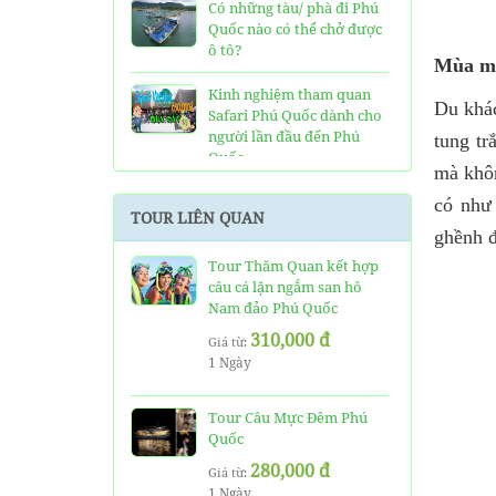
Có những tàu/ phà đi Phú
Quốc nào có thể chở được
ô tô?
Mùa mư
Kinh nghiệm tham quan
Du khá
Safari Phú Quốc dành cho
người lần đầu đến Phú
tung tr
Quốc
mà khôn
Tất tần tật thông tin và
có như
TOUR LIÊN QUAN
đánh giá về resort JW
ghềnh đ
Marriott Phú Quốc
Tour Thăm Quan kết hợp
câu cá lặn ngắm san hô
Những điều cần biết về xe
Nam đảo Phú Quốc
bus đi Vinpearl Phú Quốc
chơi Vinwonders và Safari
310,000 đ
Giá từ:
1 Ngày
Kinh Nghiệm "Xương
Máu" Khi Đi Tour 3 Đảo
Phú Quốc
Tour Câu Mực Đêm Phú
Quốc
Phà cao tốc Thạnh Thới đi
280,000 đ
Giá từ:
Phú Quốc mất thời gian
1 Ngày