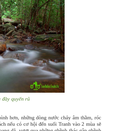
 đầy quyến rũ
ình hơn, những dòng nước chảy âm thầm, róc
ch nếu có cơ hội đến suối Tranh vào 2 mùa sẽ
hoang dã, vượt qua những ghềnh thác gập ghềnh