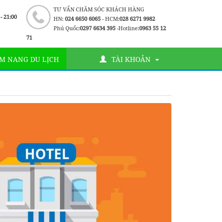
TƯ VẤN CHĂM SÓC KHÁCH HÀNG
 - 21:00
HN:
024 6650 6065
- HCM:
028 6271 9982
Phú Quốc:
0297 6634 395
-Hotline:
0963 55 12
71
M NANG DU LỊCH
TÀI KHOẢN