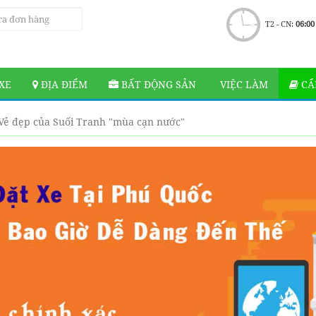
T2 - CN:
06:00
XE
ĐỊA ĐIỂM
BẤT ĐỘNG SẢN
VIỆC LÀM
CẨ
Vẻ đẹp của Suối Tranh "mùa cạn nước"