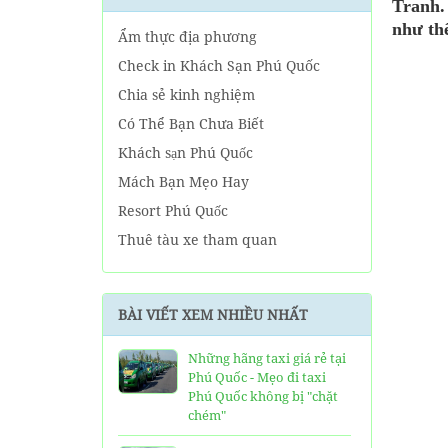
Tranh.
như th
Ẩm thực địa phương
Check in Khách Sạn Phú Quốc
Chia sẻ kinh nghiệm
Có Thể Bạn Chưa Biết
Khách sạn Phú Quốc
Mách Bạn Mẹo Hay
Resort Phú Quốc
Thuê tàu xe tham quan
Tin tức Phú Quốc
Về tour Phú Quốc hàng ngày
BÀI VIẾT XEM NHIỀU NHẤT
Về Tour Phú Quốc Trọn Gói
Những hãng taxi giá rẻ tại
Phú Quốc - Mẹo đi taxi
Phú Quốc không bị "chặt
chém"