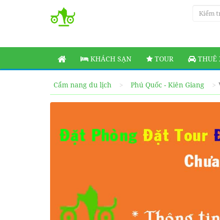
KHÁCH SẠN
TOUR
THUÊ 
Cẩm nang du lịch
Phú Quốc - Kiên Giang