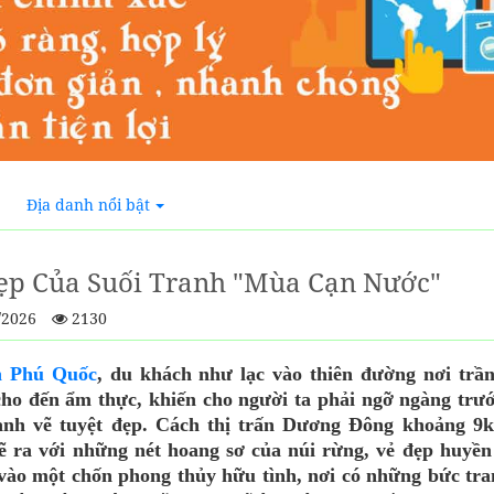
Địa danh nổi bật
ẹp Của Suối Tranh "mùa Cạn Nước"
/2026
2130
h Phú Quốc
, du khách như lạc vào thiên đường nơi trầ
cho đến ẩm thực, khiến cho người ta phải ngỡ ngàng tr
anh vẽ tuyệt đẹp. Cách thị trấn Dương Đông khoảng 9k
ẽ ra với những nét hoang sơ của núi rừng, vẻ đẹp huyền
vào một chốn phong thủy hữu tình, nơi có những bức tran