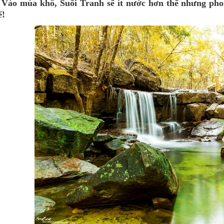
 Vào mùa khô, Suối Tranh sẽ ít nước hơn thế nhưng pho
ế!