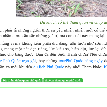
Du khách có thể tham quan và chụp ản
h phải là những người thực sự yêu nhiên nhiên mới có thể 
 nhận được sâu sắc những giá trị mà con suối này mang lại.
hùng vĩ mà không kém phần dịu dàng, uốn lượn như sơn nữ 
g mang một nét đẹp riêng, lúc kiêu sa, hiền dịu, lúc lại d
phục cho bằng được. Bạn đã đến Suối Tranh chưa? Nếu chưa
ur Phú Quốc trọn gói
, hay những
tourPhú Quốc hàng ngày
để
gần xa mỗi khi đến
du lịch Phú Quốc
này nhé! Tham khảo:
K
Địa điểm thăm quan phú quốc
thuê xe tham quan phú quốc