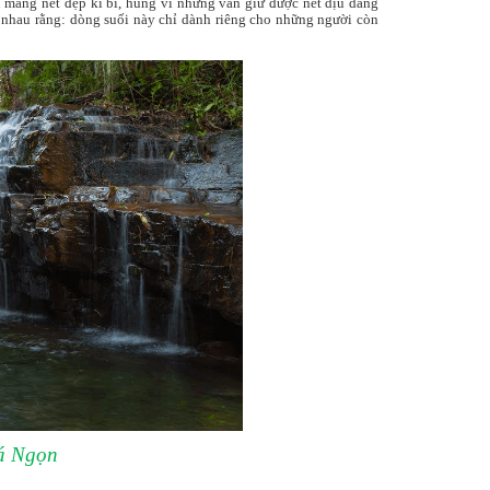
 mang nét đẹp kì bí, hùng vĩ những vẫn giữ được nét dịu dàng
u nhau rằng: dòng suối này chỉ dành riêng cho những người còn
Đá Ngọn