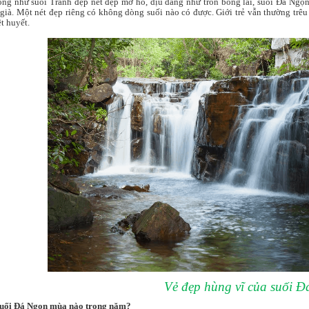
ng như suối Tranh đẹp nét đẹp mơ hồ, dịu dàng như trốn bồng lai, suối Đá Ngọn
 già. Một nét đẹp riêng có không dòng suối nào có được. Giới trẻ vẫn thường trê
t huyết.
Vẻ đẹp hùng vĩ của suối 
Suối Đá Ngọn mùa nào trong năm?