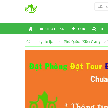
KHÁCH SẠN
TOUR
THUÊ 
Cẩm nang du lịch
Phú Quốc - Kiên Giang