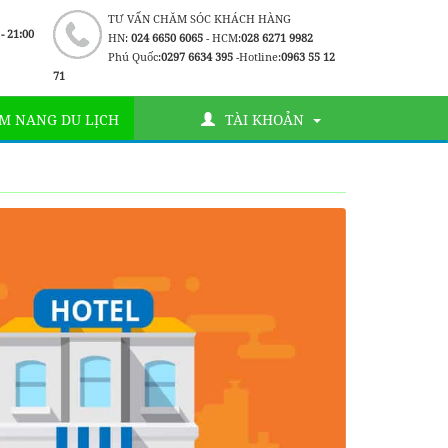
TƯ VẤN CHĂM SÓC KHÁCH HÀNG
 - 21:00
HN:
024 6650 6065
- HCM:
028 6271 9982
Phú Quốc:
0297 6634 395
-Hotline:
0963 55 12
71
M NANG DU LỊCH
TÀI KHOẢN