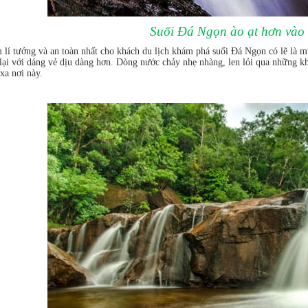
Suối Đá Ngọn ào ạt hơn và
 lí tưởng và an toàn nhất cho khách du lịch khám phá suối Đá Ngọn có lẽ là 
lại với dáng vẻ dịu dàng hơn. Dòng nước chảy nhẹ nhàng, len lỏi qua những k
xa nơi này.