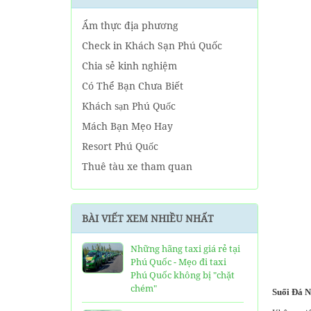
Ẩm thực địa phương
Check in Khách Sạn Phú Quốc
Chia sẻ kinh nghiệm
Có Thể Bạn Chưa Biết
Khách sạn Phú Quốc
Mách Bạn Mẹo Hay
Resort Phú Quốc
Thuê tàu xe tham quan
Tin tức Phú Quốc
Về tour Phú Quốc hàng ngày
BÀI VIẾT XEM NHIỀU NHẤT
Về Tour Phú Quốc Trọn Gói
Những hãng taxi giá rẻ tại
Phú Quốc - Mẹo đi taxi
Phú Quốc không bị "chặt
chém"
Suối Đá N