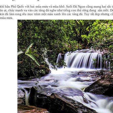
khí hậu Phú Quốc với hai mùa mưa và mùa khô. Suối Đá Ngọn cũng mang hai sắc t
 ào ạt, chảy mạnh va vào các tảng đá nghe như tiếng con thú rừng đang săn mồi. D
kín đá làm rong rêu mọc trùm một màu xanh lên các tảng đá. Tuy rất đẹp nhưng c
 mùa mưa.