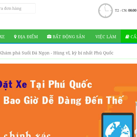
T2 - CN:
06:00
XE
ĐỊA ĐIỂM
BẤT ĐỘNG SẢN
VIỆC LÀM
CẨ
Khám phá Suối Đá Ngọn - Hùng vĩ, kỳ bí nhất Phú Quốc