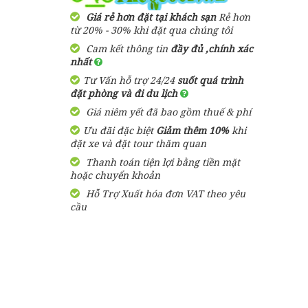
2,900,000 đ
Giá từ:
3 Ngày 3 Đêm
Giá rẻ hơn đặt tại khách sạn
Rẻ hơn
Resort Arcadia
từ 20% - 30% khi đặt qua chúng tôi
Phú Quốc
Cam kết thông tin
đầy đủ ,chính xác
Tour Du Lịch Phú Quốc
nhất
Trọn Gói 2 ngày 1 đêm
1,600,000
đ
Giá từ:
Tư Vấn hỗ trợ 24/24
suốt quá trình
1,580,000 đ
Giá từ:
đặt phòng và đi du lịch
2 Ngày 1 Đêm
Bungalow Hoa
Giá niêm yết đã bao gồm thuế & phí
Nhật Lan Phú
Quốc
Ưu đãi đặc biệt
Tour Du Lịch Phú Quốc
Giảm thêm 10%
khi
đặt xe và đặt tour thăm quan
Trọn Gói 4 ngày 3 đêm
Thanh toán tiện lợi bằng tiền mặt
2,750,000 đ
Giá từ:
390,000
đ
Giá từ:
hoặc chuyển khoản
4 ngày 3 đêm
Hỗ Trợ Xuất hóa đơn VAT theo yêu
Resort Paris Beach
cầu
Phú Quốc
Tour Sài Gòn Phú Quốc 3
Ngày 3 Đêm Dịp Tết
Nguyên Đán Khởi Hành Từ
1,460,000
đ
Giá từ:
Sài Gòn
3,050,000 đ
Giá từ:
Resort Mango Bay
3 Ngày 3 Đêm
Phú Quốc