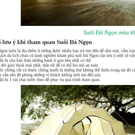
Suối Đá Ngọn mùa k
 lưu ý khi tham quan Suối Đá Ngọn
gọn luôn là địa điểm lí tưởng được nhiều bạn trẻ tìm đến để tắm mát, cắm trạ
ch du lịch chưa có kinh nghiệm khám phá suối Đá Ngọn cần lưu ý một số vấn
n bị cho bản thân những hành lí gọn nhẹ nhất có thể.
đôi giày thoải mái nhất, thật tốt để có thể leo núi an toàn.
c chống vắt và thuốc chống muỗi là những thứ không thể thiếu trong túi đồ c
n vẫn nên đề phòng những vị khách không mời mà đến này.
n bị 1 vài chai nước theo để phục vụ quá trình tham quan.