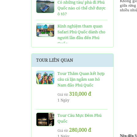
Không giố
Có những tàu/ phà đi Phú
giữa rừng
Quốc nào có thể chở được
nhiều nhiệ
ô tô?
Kinh nghiệm tham quan
Safari Phú Quốc dành cho
người lần đầu đến Phú
Quốc
Tất tần tật thông tin và
TOUR LIÊN QUAN
đánh giá về resort JW
Marriott Phú Quốc
Tour Thăm Quan kết hợp
câu cá lặn ngắm san hô
Những điều cần biết về xe
Nam đảo Phú Quốc
bus đi Vinpearl Phú Quốc
chơi Vinwonders và Safari
310,000 đ
Giá từ:
1 Ngày
Kinh Nghiệm "Xương
Máu" Khi Đi Tour 3 Đảo
Phú Quốc
Tour Câu Mực Đêm Phú
Quốc
Phà cao tốc Thạnh Thới đi
280,000 đ
Giá từ:
Phú Quốc mất thời gian
Nên đến 
1 Ngày