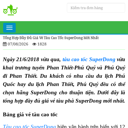
Toggle
navigation
Tổng Hợp Đầy Đủ Giá Vé Tàu Cao Tốc SuperDong Mới Nhất
07/08/2026
1828
Ngày 21/6/2018 vừa qua,
tàu cao tốc SuperDong
vừa
khai trương tuyến Phan Thiết-Phú Quý và Phú Quý
đi Phan Thiết. Du khách có nhu cầu du lịch Phú
Quốc hay du lịch Phan Thiết, Phú Quý đều có thể
chọn hãng SuperDong cho thuận tiện. Dưới đây là
tổng hợp đầy đủ giá vé tàu phà SuperDong mới nhất.
Bảng giá vé tàu cao tốc
Tàu cao tốc SuperDong
hiện vận hành trên biển với 12