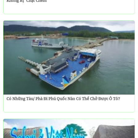
Không Bị "chặt Chém"
Có Những Tàu/ Phà Đi Phú Quốc Nào Có Thể Chở Được Ô Tô?