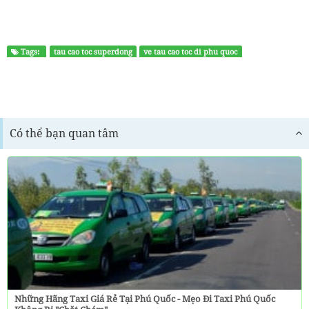
Tags:
tau cao toc superdong
ve tau cao toc di phu quoc
Có thể bạn quan tâm
Những Hãng Taxi Giá Rẻ Tại Phú Quốc - Mẹo Đi Taxi Phú Quốc