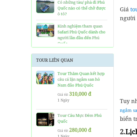
Có những tàu/ phà đi Phú
Quốc nào có thể chở được
Giá
to
ô tô?
người 
Kinh nghiệm tham quan
Safari Phú Quốc dành cho
người lần đầu đến Phú
Quốc
Tất tần tật thông tin và
TOUR LIÊN QUAN
đánh giá về resort JW
Marriott Phú Quốc
Tour Thăm Quan kết hợp
câu cá lặn ngắm san hô
Những điều cần biết về xe
Nam đảo Phú Quốc
bus đi Vinpearl Phú Quốc
chơi Vinwonders và Safari
310,000 đ
Giá từ:
Tuy nh
1 Ngày
Kinh Nghiệm "Xương
Máu" Khi Đi Tour 3 Đảo
ngắm s
Phú Quốc
Tour Câu Mực Đêm Phú
biển t
Quốc
Phà cao tốc Thạnh Thới đi
280,000 đ
2.
Lịc
Giá từ:
Phú Quốc mất thời gian
1 Ngày