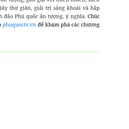
ây thư giãn, giải trí sảng khoái và hấp
h đảo Phú quốc ấn tượng, ý nghĩa.
Chúc
ập
phuquoctv.vn
để khám phá các chương
CHIA SẺ
CÓ THỂ
KHÁCH SẠ
LODGE PHÚ 
KINH
BẠN CHƯA
S
SIÊU GẦN 
NGHIỆM
BIẾT
LỊCH NỔI 
Tận hưởn
nội thất 
“TRỌN VẸN" TÌNH YÊU KHI
đại tại K
CỰC KỲ QUAN
CHỤP ẢNH CƯỚI Ở BÃI
Lodge Ph
KHI ĐẶT VÉ MÁY
SAO PHÚ QUỐC