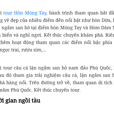
ới
tour Hòn Móng Tay
, hành trình tham quan bắt đ
g vẻ đẹp của nhiều điểm đến nổi bật như hòn Dừa,
n ngắm san hô tại điểm hòn Móng Tay và Hòm Dăm Ng
 biển và nghỉ ngơi. Kết thúc chuyến khám phá. Ri
 thêm hoạt động tham quan các điểm nổi bậc phía
gọc trai, rượu sim,...
ới tour câu cá lặn ngắm san hô nam đảo Phú Quốc,
Sau đó tham gia trải nghiệm câu cá, lặn ngắm san
hà hàng nổi. Trên đường trở về, tham quan di tích 
ắm Phú Quốc. Kết thúc chuyến tour.
ời gian ngồi tàu