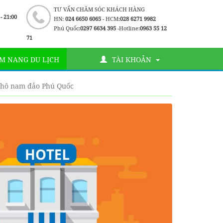
TƯ VẤN CHĂM SÓC KHÁCH HÀNG
 - 21:00
HN:
024 6650 6065
- HCM:
028 6271 9982
Phú Quốc:
0297 6634 395
-Hotline:
0963 55 12
71
M NANG DU LỊCH
TÀI KHOẢN
n hô nam đảo Phú Quốc