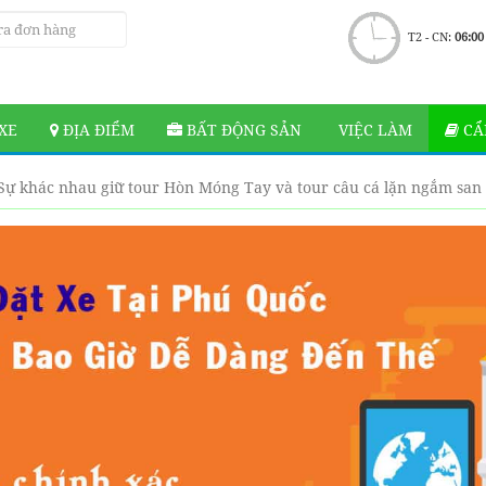
T2 - CN:
06:00
XE
ĐỊA ĐIỂM
BẤT ĐỘNG SẢN
VIỆC LÀM
CẨ
Sự khác nhau giữ tour Hòn Móng Tay và tour câu cá lặn ngắm sa