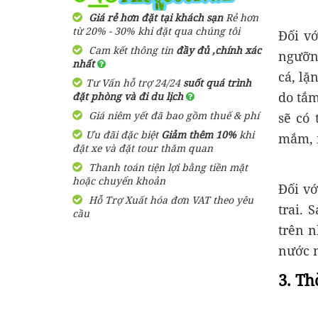
2,900,000 đ
Giá từ:
3 Ngày 3 Đêm
Giá rẻ hơn đặt tại khách sạn
Rẻ hơn
Resort Arcadia
từ 20% - 30% khi đặt qua chúng tôi
Đối v
Phú Quốc
Cam kết thông tin
đầy đủ ,chính xác
Tour Du Lịch Phú Quốc
ngưỡn
nhất
Trọn Gói 2 ngày 1 đêm
1,600,000
cá, lặ
đ
Giá từ:
Tư Vấn hỗ trợ 24/24
suốt quá trình
1,580,000 đ
Giá từ:
do tắm
đặt phòng và đi du lịch
2 Ngày 1 Đêm
Bungalow Hoa
Giá niêm yết đã bao gồm thuế & phí
sẽ có
Nhật Lan Phú
Quốc
Ưu đãi đặc biệt
Tour Du Lịch Phú Quốc
Giảm thêm 10%
khi
mắm, n
đặt xe và đặt tour thăm quan
Trọn Gói 4 ngày 3 đêm
Thanh toán tiện lợi bằng tiền mặt
2,750,000 đ
Giá từ:
390,000
đ
Giá từ:
hoặc chuyển khoản
4 ngày 3 đêm
Đối v
Hỗ Trợ Xuất hóa đơn VAT theo yêu
Resort Paris Beach
trai. 
cầu
Phú Quốc
Tour Sài Gòn Phú Quốc 3
trên n
Ngày 3 Đêm Dịp Tết
Nguyên Đán Khởi Hành Từ
nước m
1,460,000
đ
Giá từ:
Sài Gòn
3. Th
3,050,000 đ
Giá từ:
Resort Mango Bay
3 Ngày 3 Đêm
Phú Quốc