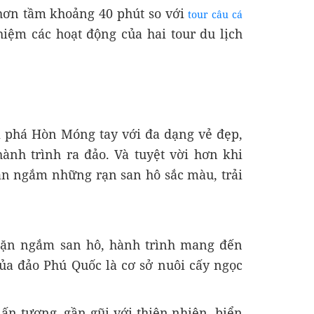
 hơn tầm khoảng 40 phút so với
tour câu cá
hiệm các hoạt động của hai tour du lịch
phá Hòn Móng tay với đa dạng vẻ đẹp,
nh trình ra đảo. Và tuyệt vời hơn khi
ặn ngắm những rạn san hô sắc màu, trải
, lặn ngắm san hô, hành trình mang đến
ủa đảo Phú Quốc là cơ sở nuôi cấy ngọc
ấn tượng, gần gũi với thiên nhiên, biển