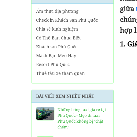
giữa
Ẩm thực địa phương
chúng
Check in Khách Sạn Phú Quốc
hợp l
Chia sẻ kinh nghiệm
Có Thể Bạn Chưa Biết
1.
Gi
Khách sạn Phú Quốc
Mách Bạn Mẹo Hay
Resort Phú Quốc
Thuê tàu xe tham quan
Tin tức Phú Quốc
Về tour Phú Quốc hàng ngày
BÀI VIẾT XEM NHIỀU NHẤT
Về Tour Phú Quốc Trọn Gói
Những hãng taxi giá rẻ tại
Phú Quốc - Mẹo đi taxi
Phú Quốc không bị "chặt
chém"