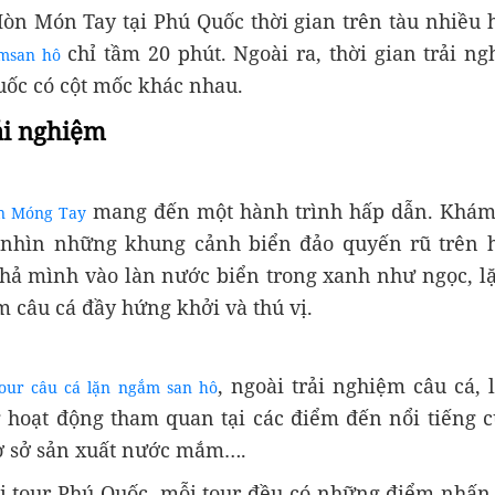
òn Món Tay tại Phú Quốc thời gian trên tàu nhiều
chỉ tầm 20 phút. Ngoài ra, thời gian trải ng
msan hô
ốc có cột mốc khác nhau.
ải nghiệm
mang đến một hành trình hấp dẫn. Khám 
n Móng Tay
nhìn những khung cảnh biển đảo quyến rũ trên hà
hả mình vào làn nước biển trong xanh như ngọc, l
 câu cá đầy hứng khởi và thú vị.
, ngoài trải nghiệm câu cá
tour câu cá lặn ngắm san hô
hoạt động tham quan tại các điểm đến nổi tiếng c
cơ sở sản xuất nước mắm….
i tour Phú Quốc, mỗi tour đều có những điểm nhấn 