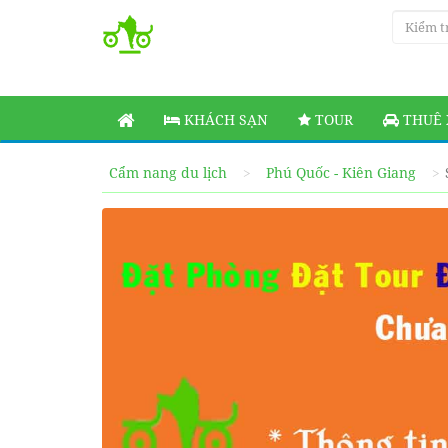
KHÁCH SẠN
TOUR
THUÊ 
Cẩm nang du lịch
Phú Quốc - Kiên Giang