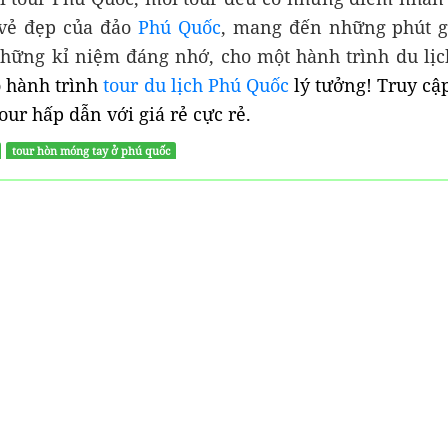
 vẻ đẹp của đảo
Phú Quốc
, mang đến những phút gi
hững kỉ niệm đáng nhớ, cho một hành trình du lịc
ó hành trình
tour du lịch Phú Quốc
lý tưởng! Truy c
tour hấp dẫn với giá rẻ cực rẻ.
tour hòn móng tay ở phú quốc
ẨM THỰC
CHECK IN
ĐỊA
KHÁCH
PHƯƠNG
SẠN PHÚ
QUỐC
BUNGALOW HOA NHẬT
LAN PHÚ QUỐC
BIÊN MAI – MÓN
LƯU Ý 
 KHÔNG THỂ BỎ
TRỌNG 