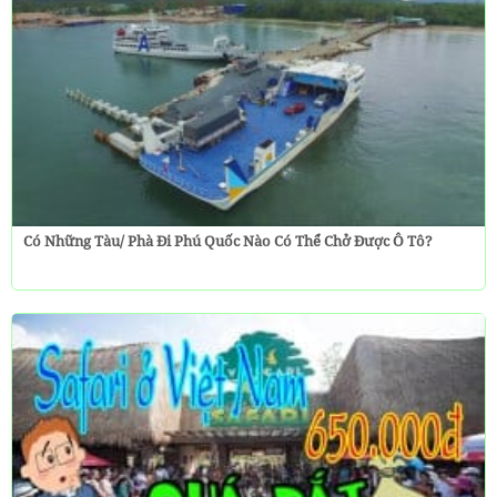
Có Những Tàu/ Phà Đi Phú Quốc Nào Có Thể Chở Được Ô Tô?