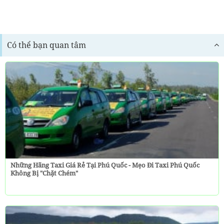
Có thể bạn quan tâm
Những Hãng Taxi Giá Rẻ Tại Phú Quốc - Mẹo Đi Taxi Phú Quốc
Không Bị "chặt Chém"