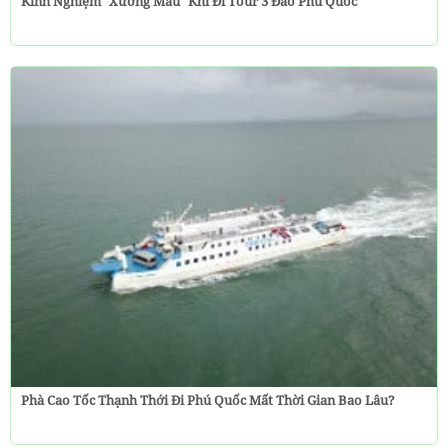
Kinh Nghiệm "Xương Máu" Khi Đi Tour 3 Đảo Phú Quốc
Phà Cao Tốc Thạnh Thới Đi Phú Quốc Mất Thời Gian Bao Lâu?