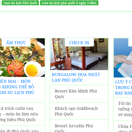
tour du lịch Phú Quốc
tour du lịch phú quốc 4 ngày 3 đêm
ẨM THỰC
CHECK IN
ĐỊA
KHÁCH
PHƯƠNG
SẠN PHÚ
QUỐC
BUNGALOW HOA NHẬT
LAN PHÚ QUỐC
BIÊN MAI – MÓN
LƯU Ý 
 KHÔNG THỂ BỎ
TRỌNG 
Resort Kim Minh Phú
KHI DU LỊCH PHÚ
BAY KH
Quốc
Tôi ti
Khách sạn Goldbeach
cá trích cuốn rau
tưởng 
Phú Quốc
g – món ăn làm nên
vé máy
ơng hiệu Phú Quốc
Resort Arcadia Phú
Chùa H
Quốc
nên đi Phú Quốc vào
chùa l