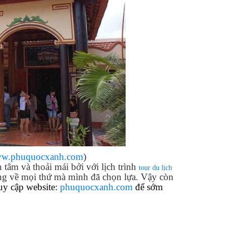
w.phuquocxanh.com
)
tâm và thoải mái bởi với lịch trình
tour du lịch
òng về mọi thứ mà mình đã chọn lựa. Vậy còn
uy cập website:
phuquocxanh.com
để sớm