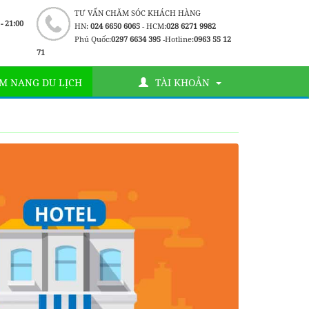
TƯ VẤN CHĂM SÓC KHÁCH HÀNG
 - 21:00
HN:
024 6650 6065
- HCM:
028 6271 9982
Phú Quốc:
0297 6634 395
-Hotline:
0963 55 12
71
M NANG DU LỊCH
TÀI KHOẢN