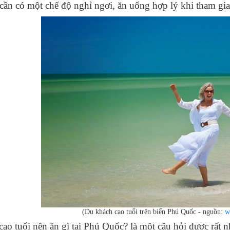
 cần có một chế độ nghỉ ngơi, ăn uống hợp lý khi tham gia 
(Du khách cao tuổi trên biển Phú Quốc - nguồn:
w
ao tuổi nên ăn gì tại Phú Quốc? là một câu hỏi được rất n