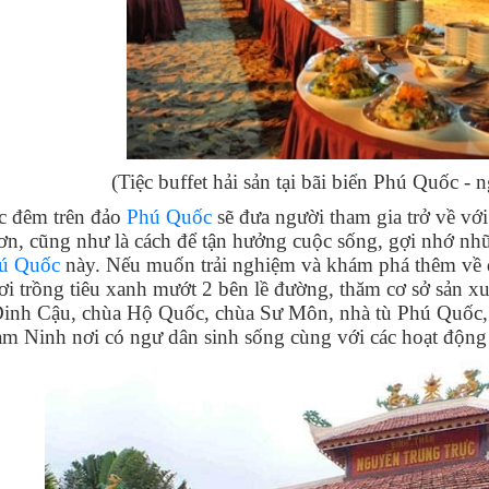
(Tiệc buffet hải sản tại bãi biển Phú Quốc -
ệc đêm trên đảo
Phú Quốc
sẽ đưa người tham gia trở về với
ơn, cũng như là cách để tận hưởng cuộc sống, gợi nhớ nhữ
ú Quốc
này. Nếu muốn trải nghiệm và khám phá thêm về 
nơi trồng tiêu xanh mướt 2 bên lề đường, thăm cơ sở sản x
Dinh Cậu, chùa Hộ Quốc, chùa Sư Môn, nhà tù Phú Quốc,
àm Ninh nơi có ngư dân sinh sống cùng với các hoạt động 