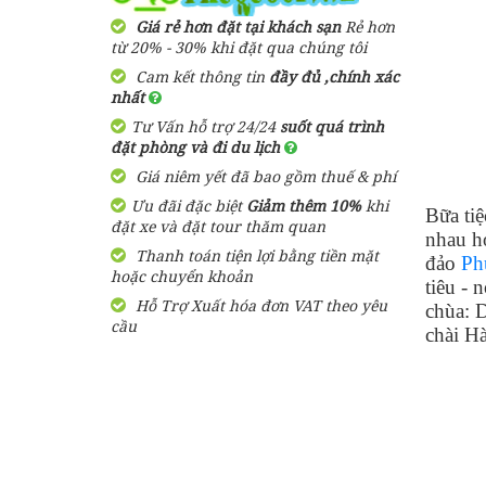
2,900,000 đ
Giá từ:
3 Ngày 3 Đêm
Giá rẻ hơn đặt tại khách sạn
Rẻ hơn
Resort Arcadia
từ 20% - 30% khi đặt qua chúng tôi
Phú Quốc
Cam kết thông tin
đầy đủ ,chính xác
Tour Du Lịch Phú Quốc
nhất
Trọn Gói 2 ngày 1 đêm
1,600,000
đ
Giá từ:
Tư Vấn hỗ trợ 24/24
suốt quá trình
1,580,000 đ
Giá từ:
đặt phòng và đi du lịch
2 Ngày 1 Đêm
Bungalow Hoa
Giá niêm yết đã bao gồm thuế & phí
Nhật Lan Phú
Quốc
Ưu đãi đặc biệt
Tour Du Lịch Phú Quốc
Giảm thêm 10%
khi
Bữa ti
đặt xe và đặt tour thăm quan
Trọn Gói 4 ngày 3 đêm
nhau h
Thanh toán tiện lợi bằng tiền mặt
2,750,000 đ
Giá từ:
đảo
Ph
390,000
đ
Giá từ:
hoặc chuyển khoản
4 ngày 3 đêm
tiêu - 
Hỗ Trợ Xuất hóa đơn VAT theo yêu
Resort Paris Beach
chùa: 
cầu
Phú Quốc
chài H
Tour Sài Gòn Phú Quốc 3
Ngày 3 Đêm Dịp Tết
Nguyên Đán Khởi Hành Từ
1,460,000
đ
Giá từ:
Sài Gòn
3,050,000 đ
Giá từ:
Resort Mango Bay
3 Ngày 3 Đêm
Phú Quốc