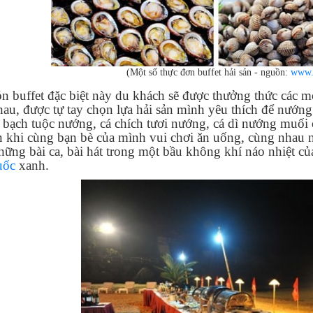
(Một số thực đơn buffet hải sản - nguồn:
www.
n buffet đặc biệt này du khách sẽ được thưởng thức các 
hau, được tự tay chọn lựa hải sản mình yêu thích để nướn
bạch tuộc nướng, cá chích tươi nướng, cá dì nướng muối ớt,
n khi cùng bạn bè của mình vui chơi ăn uống, cùng nhau 
ững bài ca, bài hát trong một bầu không khí náo nhiệt của 
uốc
xanh.