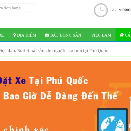
T2 - CN:
06:00
XE
ĐỊA ĐIỂM
BẤT ĐỘNG SẢN
VIỆC LÀM
CẨ
Độc đáo: Buffet hải sản cho người cao tuổi tại Phú Quốc