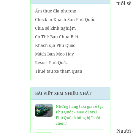
tuổi sẽ
Ẩm thực địa phương
Check in Khách Sạn Phú Quốc
Chia sẻ kinh nghiệm
Có Thể Bạn Chưa Biết
Khách sạn Phú Quốc
Mách Bạn Mẹo Hay
Resort Phú Quốc
Thuê tàu xe tham quan
Tin tức Phú Quốc
Về tour Phú Quốc hàng ngày
BÀI VIẾT XEM NHIỀU NHẤT
Về Tour Phú Quốc Trọn Gói
Những hãng taxi giá rẻ tại
Phú Quốc - Mẹo đi taxi
Phú Quốc không bị "chặt
chém"
Người c