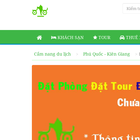
KHÁCH SẠN
TOUR
THUÊ 
Cẩm nang du lịch
Phú Quốc - Kiên Giang