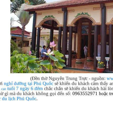
(Đền thờ Nguyễn Trung Trực - nguồn:
ww
ơi
nghỉ dưỡng tại Phú Quốc
sẽ khiến du khách cảm thấy an 
tuổi
7 ngày 6 đêm
chắc chắn sẽ khiến du khách hài l
 cao
hừ gì mà du khách không gọi đến số:
0963552971 hoặc tr
r du lịch Phú Quốc
.