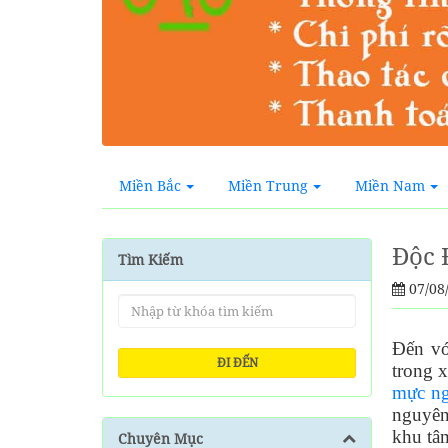
Miền Bắc
Miền Trung
Miền Nam
Độc 
Tìm Kiếm
07/08
Đến v
ĐI ĐẾN
trong 
mực n
nguyên 
khu tâ
Chuyên Mục