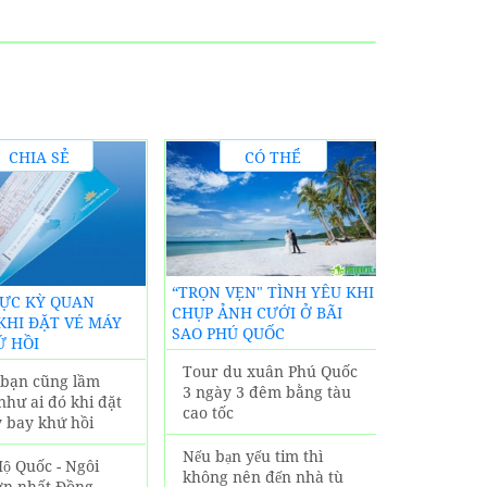
CHIA SẺ
CÓ THỂ
KINH
BẠN CHƯA
S
NGHIỆM
BIẾT
KHÁCH SẠ
“TRỌN VẸN" TÌNH YÊU KHI
CỰC KỲ QUAN
LODGE PHÚ 
CHỤP ẢNH CƯỚI Ở BÃI
KHI ĐẶT VÉ MÁY
SIÊU GẦN 
SAO PHÚ QUỐC
Ứ HỒI
LỊCH NỔI 
Tour du xuân Phú Quốc
n bạn cũng lầm
Tận hưởn
3 ngày 3 đêm bằng tàu
như ai đó khi đặt
nội thất 
cao tốc
 bay khứ hồi
đại tại K
Lodge Ph
Nếu bạn yếu tim thì
ộ Quốc - Ngôi
không nên đến nhà tù
ớn nhất Đồng