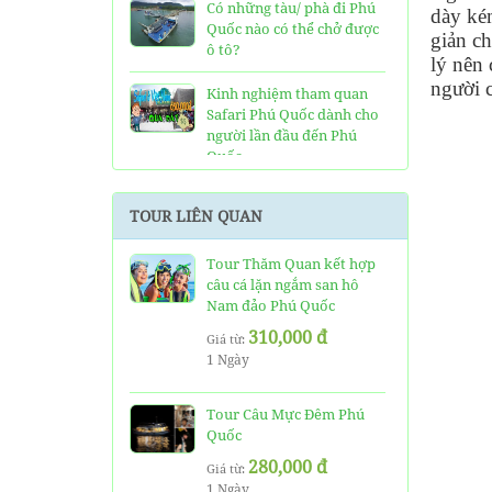
Có những tàu/ phà đi Phú
dày ké
Quốc nào có thể chở được
giản c
ô tô?
lý nên 
người c
Kinh nghiệm tham quan
Safari Phú Quốc dành cho
người lần đầu đến Phú
Quốc
Tất tần tật thông tin và
TOUR LIÊN QUAN
đánh giá về resort JW
Marriott Phú Quốc
Tour Thăm Quan kết hợp
câu cá lặn ngắm san hô
Những điều cần biết về xe
Nam đảo Phú Quốc
bus đi Vinpearl Phú Quốc
chơi Vinwonders và Safari
310,000 đ
Giá từ:
1 Ngày
Kinh Nghiệm "Xương
Máu" Khi Đi Tour 3 Đảo
Phú Quốc
Tour Câu Mực Đêm Phú
Quốc
Phà cao tốc Thạnh Thới đi
280,000 đ
Giá từ:
Phú Quốc mất thời gian
1 Ngày