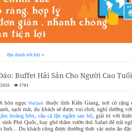
Địa danh nổi bật
Đáo: Buffet Hải Sản Cho Người Cao Tuổ
/2026
1781
ới hòn ngọc
thuộc tỉnh Kiên Giang, nơi có rặng 
PhúQuốc
xanh, sạch mát, du khách sẽ được vui chơi, nghỉ dưỡng vớ
gắm hoàng hôn
,
câu cá lặn ngắm san hô
, giải trí với t
sinh Phú Quốc, hay ghé thăm vườn thú Safari để trải nghiệ
m linh... Du khách cũng được thưởng thức các món ăn đặc 