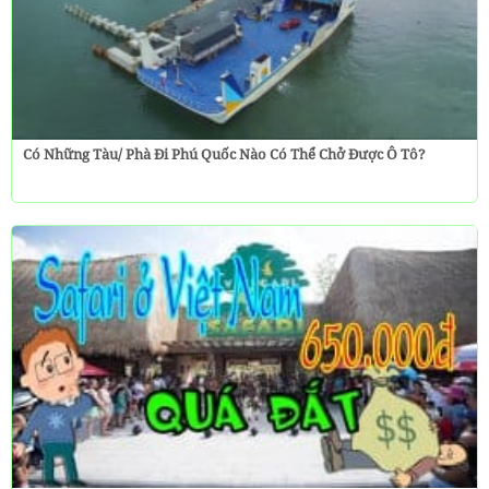
Có Những Tàu/ Phà Đi Phú Quốc Nào Có Thể Chở Được Ô Tô?