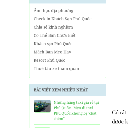
Ẩm thực địa phương
Check in Khách Sạn Phú Quốc
Chia sẻ kinh nghiệm
Có Thể Bạn Chưa Biết
Khách sạn Phú Quốc
Mách Bạn Mẹo Hay
Resort Phú Quốc
Thuê tàu xe tham quan
Tin tức Phú Quốc
Về tour Phú Quốc hàng ngày
BÀI VIẾT XEM NHIỀU NHẤT
Về Tour Phú Quốc Trọn Gói
Những hãng taxi giá rẻ tại
Phú Quốc - Mẹo đi taxi
Có rất
Phú Quốc không bị "chặt
chém"
được k