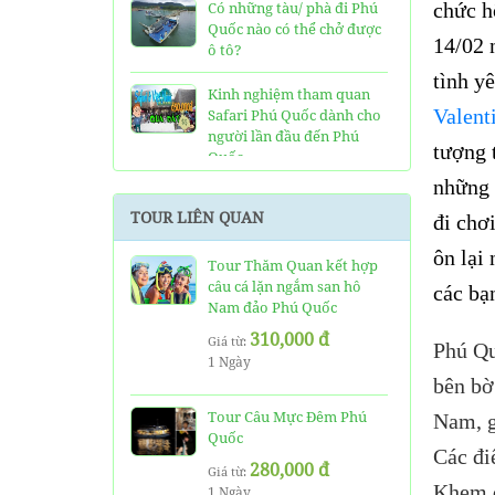
Có những tàu/ phà đi Phú
chức h
Quốc nào có thể chở được
14/02 
ô tô?
tình y
Kinh nghiệm tham quan
Valent
Safari Phú Quốc dành cho
người lần đầu đến Phú
tượng 
Quốc
những 
Tất tần tật thông tin và
TOUR LIÊN QUAN
đi chơ
đánh giá về resort JW
Marriott Phú Quốc
ôn lại
Tour Thăm Quan kết hợp
câu cá lặn ngắm san hô
Những điều cần biết về xe
các bạ
Nam đảo Phú Quốc
bus đi Vinpearl Phú Quốc
chơi Vinwonders và Safari
310,000 đ
Giá từ:
Phú Qu
1 Ngày
Kinh Nghiệm "Xương
bên bờ
Máu" Khi Đi Tour 3 Đảo
Phú Quốc
Tour Câu Mực Đêm Phú
Nam, g
Quốc
Các đi
Phà cao tốc Thạnh Thới đi
280,000 đ
Giá từ:
Phú Quốc mất thời gian
Khem đ
1 Ngày