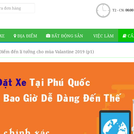
T2 - CN:
06:00
XE
ĐỊA ĐIỂM
BẤT ĐỘNG SẢN
VIỆC LÀM
CẨ
Điểm đến lí tưởng cho mùa Valantine 2019 (p1)