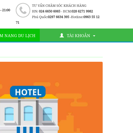
TƯ VẤN CHĂM SÓC KHÁCH HÀNG
 - 21:00
HN:
024 6650 6065
- HCM:
028 6271 9982
Phú Quốc:
0297 6634 395
-Hotline:
0963 55 12
71
M NANG DU LỊCH
TÀI KHOẢN