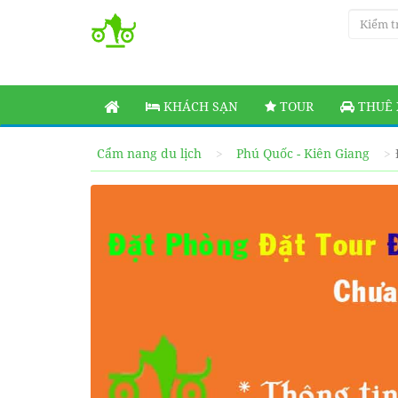
KHÁCH SẠN
TOUR
THUÊ 
Cẩm nang du lịch
Phú Quốc - Kiên Giang