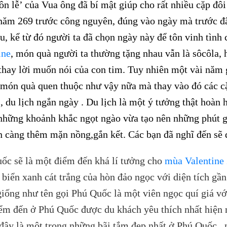
ôn lễ’ của Vua ông đã bí mật giúp cho rất nhiều cặp đ
năm 269 trước công nguyên, đúng vào ngày mà trước đâ
êu, kể từ đó người ta đã chọn ngày này để tôn vinh tình
ine
, món quà người ta thường tặng nhau vẫn là sôcôla, 
thay lời muốn nói của con tim. Tuy nhiên một vài năm 
món quà quen thuộc như vậy nữa mà thay vào đó các c
i, du lịch ngắn ngày . Du lịch là một ý tưởng thật hoàn
 những khoảnh khắc ngọt ngào vừa tạo nên những phút g
n càng thêm mặn nồng,gắn kết. Các bạn đã nghĩ đến sẽ đ
ốc sẽ là một điểm đến khá lí tưởng cho
mùa Valentine
 biển xanh cát trắng của hòn đảo ngọc với diện tích gầ
iống như tên gọi Phú Quốc là một viên ngọc quí giá vớ
ểm đến ở Phú Quốc được du khách yêu thích nhất hiện n
ây là một trong những bãi tắm đẹp nhất ở Phú Quốc, 