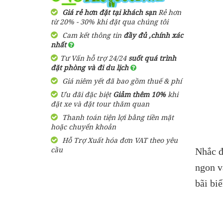
2,900,000 đ
Giá từ:
3 Ngày 3 Đêm
Giá rẻ hơn đặt tại khách sạn
Rẻ hơn
Resort Arcadia
từ 20% - 30% khi đặt qua chúng tôi
Phú Quốc
Cam kết thông tin
đầy đủ ,chính xác
Tour Du Lịch Phú Quốc
nhất
Trọn Gói 2 ngày 1 đêm
1,600,000
đ
Giá từ:
Tư Vấn hỗ trợ 24/24
suốt quá trình
1,580,000 đ
Giá từ:
đặt phòng và đi du lịch
2 Ngày 1 Đêm
Bungalow Hoa
Giá niêm yết đã bao gồm thuế & phí
Nhật Lan Phú
Quốc
Ưu đãi đặc biệt
Tour Du Lịch Phú Quốc
Giảm thêm 10%
khi
đặt xe và đặt tour thăm quan
Trọn Gói 4 ngày 3 đêm
Thanh toán tiện lợi bằng tiền mặt
2,750,000 đ
Giá từ:
390,000
đ
Giá từ:
hoặc chuyển khoản
4 ngày 3 đêm
Hỗ Trợ Xuất hóa đơn VAT theo yêu
Resort Paris Beach
cầu
Nhắc đ
Phú Quốc
Tour Sài Gòn Phú Quốc 3
Ngày 3 Đêm Dịp Tết
ngon v
Nguyên Đán Khởi Hành Từ
1,460,000
đ
Giá từ:
Sài Gòn
bãi bi
3,050,000 đ
Giá từ:
Resort Mango Bay
3 Ngày 3 Đêm
Phú Quốc