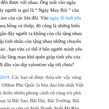
ôi đến được với nhau. Ông mất vào ngày
y người ta gọi là “ Ngày May Rủi “ của
 cảm của các lứa đôi. Vào
ngày lễ tình yêu
hoa hồng và thiệp, đó cũng là những biểu
gần đây người ta không còn chỉ tặng nhau
ặp tình nhân còn tặng nhau những chuyến
 hảo , bạn vừa có thể ở bên người mình yêu
iây lãng mạn khó quên giúp tình yêu của
i đâu vào dịp valentine sắp tới chưa?
 2019
. Các bạn sẽ được thỏa sức vẫy vùng
n 100km Phú Quốc là hòn đảo lớn nhất Việt
i thiên nhiên phong cảnh vô cùng trù phú.
ay là Bãi Sao, Bãi Dài, Bãi Trường, Bãi
n
goài ra còn có Suối Tranh, Suối Đá Bàn,