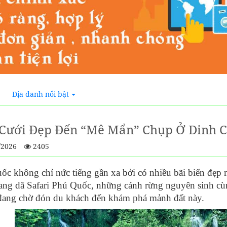
Địa danh nổi bật
Cưới Đẹp Đến “mê Mẩn” Chụp Ở Dinh 
/2026
2405
c không chỉ nức tiếng gần xa bởi có nhiều bãi biển đẹp m
ang dã Safari Phú Quốc, những cánh rừng nguyên sinh cùn
 đang chờ đón du khách đến khám phá mảnh đất này.