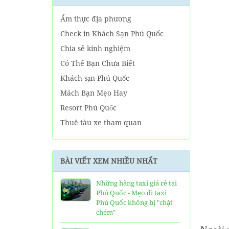
Ẩm thực địa phương
Check in Khách Sạn Phú Quốc
Chia sẻ kinh nghiệm
Có Thể Bạn Chưa Biết
Khách sạn Phú Quốc
Mách Bạn Mẹo Hay
Resort Phú Quốc
Thuê tàu xe tham quan
Tin tức Phú Quốc
Về tour Phú Quốc hàng ngày
BÀI VIẾT XEM NHIỀU NHẤT
Về Tour Phú Quốc Trọn Gói
Những hãng taxi giá rẻ tại
Phú Quốc - Mẹo đi taxi
Phú Quốc không bị "chặt
chém"