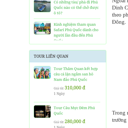
Ngoài 
Có những tàu/ phà đi Phú
Dinh C
Quốc nào có thể chở được
ô tô?
theo ph
Đông.
Kinh nghiệm tham quan
Safari Phú Quốc dành cho
người lần đầu đến Phú
Quốc
Tất tần tật thông tin và
TOUR LIÊN QUAN
đánh giá về resort JW
Marriott Phú Quốc
Tour Thăm Quan kết hợp
câu cá lặn ngắm san hô
Những điều cần biết về xe
Nam đảo Phú Quốc
bus đi Vinpearl Phú Quốc
chơi Vinwonders và Safari
310,000 đ
Giá từ:
1 Ngày
Kinh Nghiệm "Xương
Máu" Khi Đi Tour 3 Đảo
Phú Quốc
Tour Câu Mực Đêm Phú
Trong m
Quốc
Phà cao tốc Thạnh Thới đi
trường 
280,000 đ
Giá từ:
Phú Quốc mất thời gian
1 Ngày