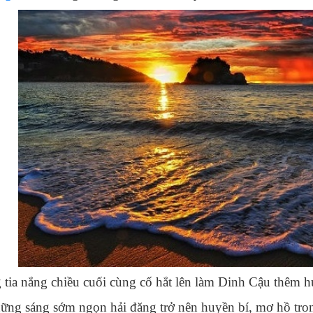
 tia nắng chiều cuối cùng cố hắt lên làm Dinh Cậu th
ững sáng sớm ngọn hải đăng trở nên huyền bí, mơ hồ tron