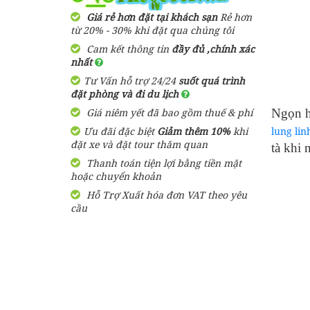
2,900,000 đ
Giá từ:
3 Ngày 3 Đêm
Giá rẻ hơn đặt tại khách sạn
Rẻ hơn
Resort Arcadia
từ 20% - 30% khi đặt qua chúng tôi
Phú Quốc
Cam kết thông tin
đầy đủ ,chính xác
Tour Du Lịch Phú Quốc
nhất
Trọn Gói 2 ngày 1 đêm
1,600,000
đ
Giá từ:
Tư Vấn hỗ trợ 24/24
suốt quá trình
1,580,000 đ
Giá từ:
đặt phòng và đi du lịch
2 Ngày 1 Đêm
Bungalow Hoa
Giá niêm yết đã bao gồm thuế & phí
Ngọn h
Nhật Lan Phú
Quốc
Ưu đãi đặc biệt
Tour Du Lịch Phú Quốc
Giảm thêm 10%
khi
lung lin
đặt xe và đặt tour thăm quan
Trọn Gói 4 ngày 3 đêm
tà khi 
Thanh toán tiện lợi bằng tiền mặt
2,750,000 đ
Giá từ:
390,000
đ
Giá từ:
hoặc chuyển khoản
4 ngày 3 đêm
Hỗ Trợ Xuất hóa đơn VAT theo yêu
Resort Paris Beach
cầu
Phú Quốc
Tour Sài Gòn Phú Quốc 3
Ngày 3 Đêm Dịp Tết
Nguyên Đán Khởi Hành Từ
1,460,000
đ
Giá từ:
Sài Gòn
3,050,000 đ
Giá từ:
Resort Mango Bay
3 Ngày 3 Đêm
Phú Quốc