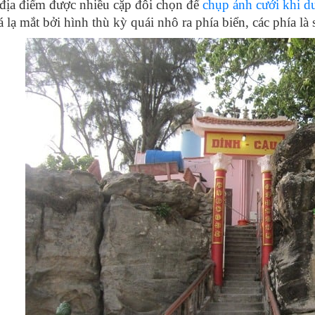
 địa điểm được nhiều cặp đôi chọn để
chụp ảnh cưới khi d
 lạ mắt bởi hình thù kỳ quái nhô ra phía biển, các phía l