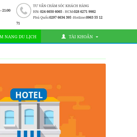
TƯ VẤN CHĂM SÓC KHÁCH HÀNG
 - 21:00
HN:
024 6650 6065
- HCM:
028 6271 9982
Phú Quốc:
0297 6634 395
-Hotline:
0963 55 12
71
M NANG DU LỊCH
TÀI KHOẢN