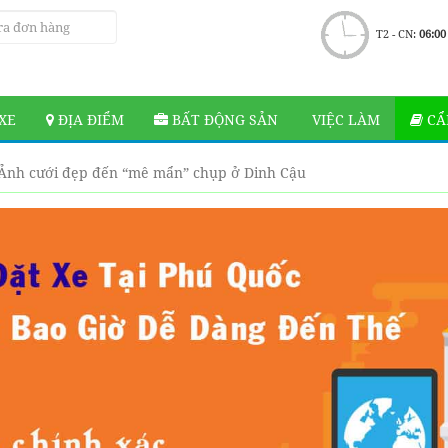
T2 - CN:
06:00
XE
ĐỊA ĐIỂM
BẤT ĐỘNG SẢN
VIỆC LÀM
CẨ
Ảnh cưới đẹp đến “mê mẩn” chụp ở Dinh Cậu