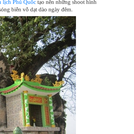
u lịch Phú Quốc
tạo nên những shoot hình
à sóng biễn vỗ dạt dào ngày đêm.