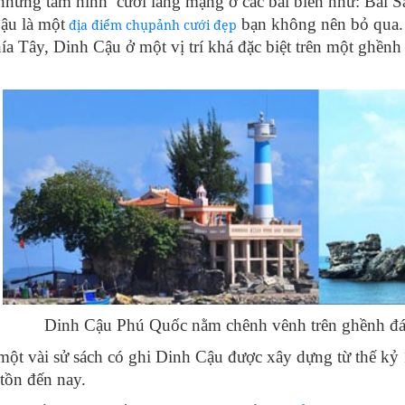
những tấm hình cưới lãng mạng ở các bãi biển như: Bãi S
ậu là một
bạn không nên bỏ qua.
địa điểm chụpảnh cưới đẹp
ía Tây, Dinh Cậu ở một vị trí khá đặc biệt trên một ghền
Dinh Cậu Phú Quốc nằm chênh vênh trên ghềnh đ
ột vài sử sách có ghi Dinh Cậu được xây dựng từ thế kỷ 1
tồn đến nay.