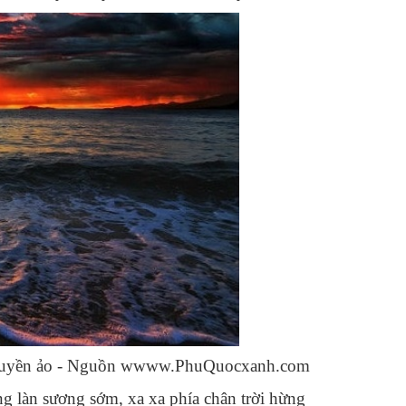
êm huyền ảo - Nguồn wwww.PhuQuocxanh.com
g làn sương sớm, xa xa phía chân trời hừng