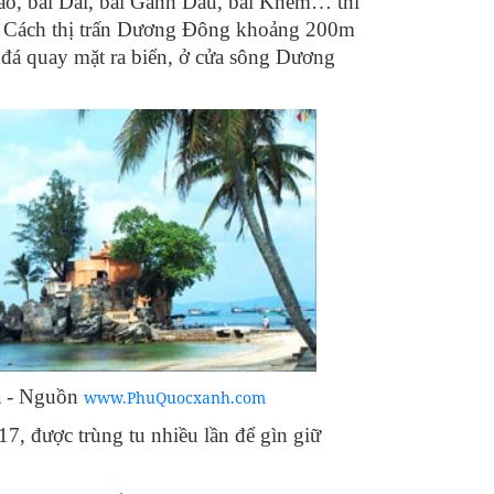
ao, bãi Dài, bãi Gành Dầu, bãi Khem… thì
 Cách thị trấn Dương Đông khoảng 200m
h đá quay mặt ra biển, ở cửa sông Dương
á - Nguồn
www.PhuQuocxanh.com
7, được trùng tu nhiều lần để gìn giữ