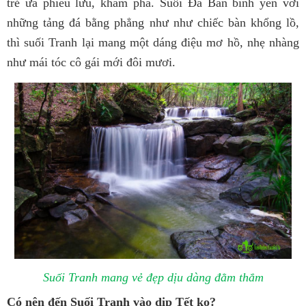
trẻ ưa phiêu lưu, khám phá. Suối Đá Bàn bình yên với
những tảng đá bằng phẳng như như chiếc bàn khổng lồ,
thì suối Tranh lại mang một dáng điệu mơ hồ, nhẹ nhàng
như mái tóc cô gái mới đôi mươi.
Suối Tranh mang vẻ đẹp dịu dàng đằm thắm
Có nên đến Suối Tranh vào dịp Tết ko?