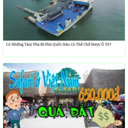
Có Những Tàu/ Phà Đi Phú Quốc Nào Có Thể Chở Được Ô Tô?