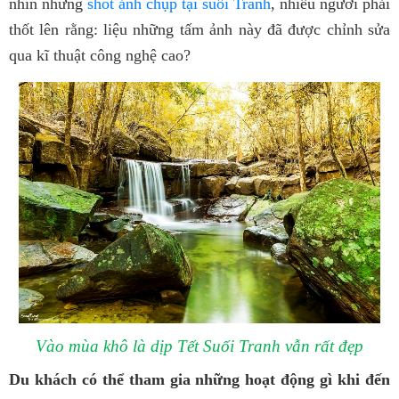
nhìn những
shot ảnh chụp tại suối Tranh
, nhiều người phải
thốt lên rằng: liệu những tấm ảnh này đã được chỉnh sửa
qua kĩ thuật công nghệ cao?
Vào mùa khô là dịp Tết Suối Tranh vẫn rất đẹp
Du khách có thể tham gia những hoạt động gì khi đến