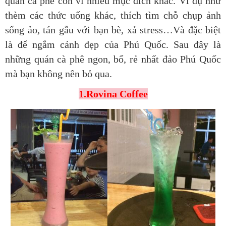
quán cà phê còn vì nhiều mục đích khác. Ví dụ như
thèm các thức uống khác, thích tìm chỗ chụp ảnh
sống ảo, tán gẫu với bạn bè, xả stress…Và đặc biệt
là để ngắm cảnh đẹp của Phú Quốc. Sau đây là
những quán cà phê ngon, bổ, rẻ nhất đảo Phú Quốc
mà bạn không nên bỏ qua.
1.Rovina Coffee