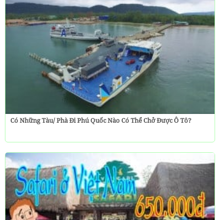
Có Những Tàu/ Phà Đi Phú Quốc Nào Có Thể Chở Được Ô Tô?