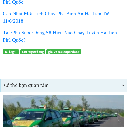
Phú Quốc
Cập Nhật Mới Lịch Chạy Phà Bình An Hà Tiên Từ
11/6/2018
Tàu/Phà SuperDong Số Hiệu Nào Chạy Tuyến Hà Tiên-
Phú Quốc?
Tags:
tau superdong
gia ve tau superdong
Có thể bạn quan tâm