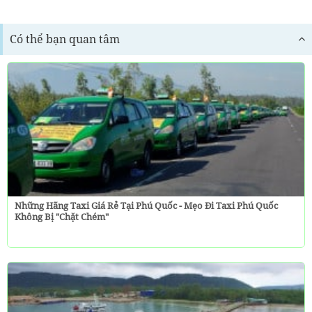
Có thể bạn quan tâm
Những Hãng Taxi Giá Rẻ Tại Phú Quốc - Mẹo Đi Taxi Phú Quốc
Không Bị "chặt Chém"