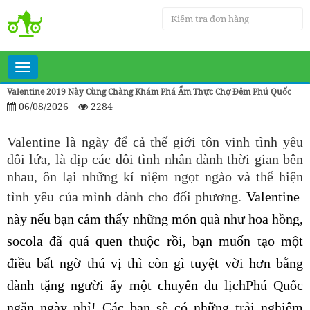
Toggle
navigation
Valentine 2019 Này Cùng Chàng Khám Phá Ẩm Thực Chợ Đêm Phú Quốc
06/08/2026
2284
Valentine là ngày để cả thế giới tôn vinh tình yêu
đôi lứa, là dịp các đôi tình nhân dành thời gian bên
nhau, ôn lại những kỉ niệm ngọt ngào và thể hiện
tình yêu của mình dành cho đối phương.
Valentine
này nếu bạn cảm thấy những món quà như hoa hồng,
socola đã quá quen thuộc rồi, bạn muốn tạo một
điều bất ngờ thú vị thì còn gì tuyệt vời hơn bằng
dành tặng người ấy một chuyến du lịchPhú Quốc
ngắn ngày nhỉ! Các bạn sẽ có những trải nghiệm