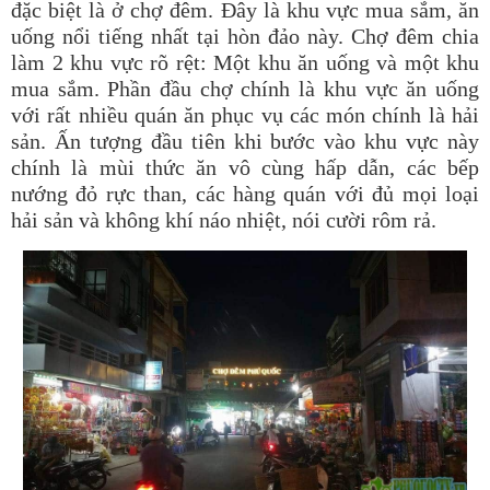
đặc biệt là ở chợ đêm. Đây là khu vực mua sắm, ăn
uống nổi tiếng nhất tại hòn đảo này. Chợ đêm chia
làm 2 khu vực rõ rệt: Một khu ăn uống và một khu
mua sắm. Phần đầu chợ chính là khu vực ăn uống
với rất nhiều quán ăn phục vụ các món chính là hải
sản. Ấn tượng đầu tiên khi bước vào khu vực này
chính là mùi thức ăn vô cùng hấp dẫn, các bếp
nướng đỏ rực than, các hàng quán với đủ mọi loại
hải sản và không khí náo nhiệt, nói cười rôm rả.