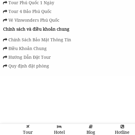
Tour Phú Quốc 1 Ngày
Tour 4 Đảo Phú Quốc
Vé Vinwonders Phú Quốc
Chính sách và điều khoản chung
Chính Sách Bảo Mật Thông Tin
Điều Khoản Chung
Hướng Dẫn Đặt Tour
Quy định đặt phòng
Tour
Hotel
Blog
Hotline