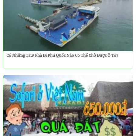
Có Những Tàu/ Phà Đi Phú Quốc Nào Có Thể Chở Được Ô Tô?