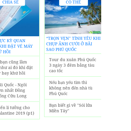
CHIA SẺ
CÓ THỂ
KINH
BẠN CHƯA
S
NGHIỆM
BIẾT
KHÁCH SẠ
“TRỌN VẸN" TÌNH YÊU KHI
CỰC KỲ QUAN
LODGE PHÚ 
CHỤP ẢNH CƯỚI Ở BÃI
KHI ĐẶT VÉ MÁY
SIÊU GẦN 
SAO PHÚ QUỐC
Ứ HỒI
LỊCH NỔI 
Tour du xuân Phú Quốc
n bạn cũng lầm
Tận hưởn
3 ngày 3 đêm bằng tàu
như ai đó khi đặt
nội thất 
cao tốc
 bay khứ hồi
đại tại K
Lodge Ph
Nếu bạn yếu tim thì
ộ Quốc - Ngôi
không nên đến nhà tù
ớn nhất Đồng
Vô số tiệ
Phú Quốc
ống Cửu Long
tại Alani
Phú Quốc
Bạn biết gì về "Sói lửa
ến lí tưởng cho
Miền Tây"
lantine 2019 (p1)
Trải ngh
sang trọn
sạn Alani