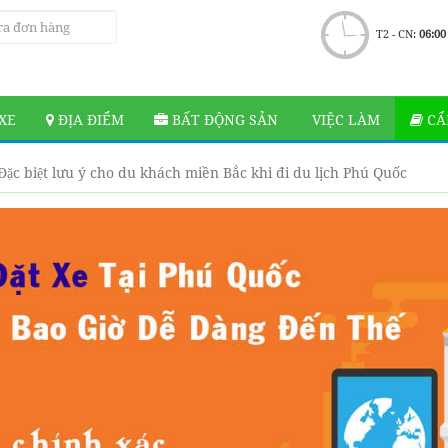
T2 - CN:
06:00
XE
ĐỊA ĐIỂM
BẤT ĐỘNG SẢN
VIỆC LÀM
CẨ
Đặc biệt lưu ý cho du khách miền Bắc khi đi du lịch Phú Quốc