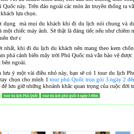
ú Quốc này. Trên đảo ngoài các món ăn truyền thống ra v
 khách lựa chọn.
t
dụng mà mọi du khách khi đi du lịch nói chung và du
là một chiếc máy ảnh.
Sẽ thật là đáng tiếc nếu như chiêm
nên thơ c
ệt nhất, khi đi du lịch du khách nên mang theo kem chố
ám phá cảnh biển mây trời Phú Quốc mà vẫn bảo vệ được 
ết bên ngoài.
n lưu ý một vài điều nhỏ này, bạn sẽ có 1 tour du lịch P
tay chọn cho mình 1
tour phú Quốc trọn gói 3 ngày 2 đ
để lưu giữ những khoảnh khắc quan trọng của cuộc đời t
tour du lịch Phú Quốc
tour du lịch phú quốc 4 ngày 3 đêm