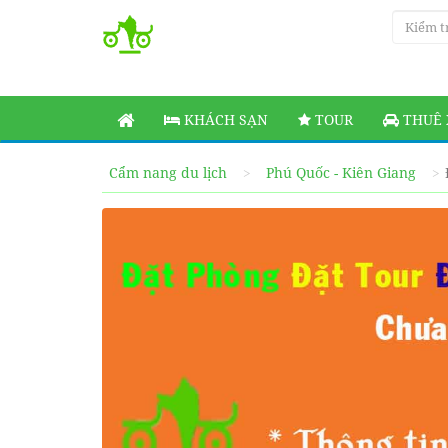
KHÁCH SẠN
TOUR
THUÊ 
Cẩm nang du lịch
Phú Quốc - Kiên Giang