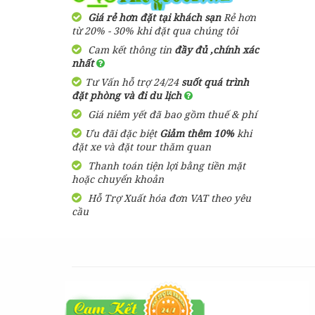
2,900,000 đ
Giá từ:
3 Ngày 3 Đêm
Giá rẻ hơn đặt tại khách sạn
Rẻ hơn
Resort Arcadia
từ 20% - 30% khi đặt qua chúng tôi
Phú Quốc
Cam kết thông tin
đầy đủ ,chính xác
Tour Du Lịch Phú Quốc
nhất
Trọn Gói 2 ngày 1 đêm
1,600,000
đ
Giá từ:
Tư Vấn hỗ trợ 24/24
suốt quá trình
1,580,000 đ
Giá từ:
đặt phòng và đi du lịch
2 Ngày 1 Đêm
Bungalow Hoa
Giá niêm yết đã bao gồm thuế & phí
Nhật Lan Phú
Quốc
Ưu đãi đặc biệt
Tour Du Lịch Phú Quốc
Giảm thêm 10%
khi
đặt xe và đặt tour thăm quan
Trọn Gói 4 ngày 3 đêm
Thanh toán tiện lợi bằng tiền mặt
2,750,000 đ
Giá từ:
390,000
đ
Giá từ:
hoặc chuyển khoản
4 ngày 3 đêm
Hỗ Trợ Xuất hóa đơn VAT theo yêu
Resort Paris Beach
cầu
Phú Quốc
Tour Sài Gòn Phú Quốc 3
Ngày 3 Đêm Dịp Tết
Nguyên Đán Khởi Hành Từ
1,460,000
đ
Giá từ:
Sài Gòn
3,050,000 đ
Giá từ:
Resort Mango Bay
3 Ngày 3 Đêm
Phú Quốc