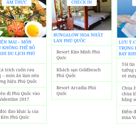
ẨM THỰC
CHECK IN
ĐỊA
KHÁCH
PHƯƠNG
SẠN PHÚ
QUỐC
BUNGALOW HOA NHẬT
LAN PHÚ QUỐC
BIÊN MAI – MÓN
LƯU Ý 
 KHÔNG THỂ BỎ
TRỌNG 
Resort Kim Minh Phú
KHI DU LỊCH PHÚ
BAY KH
Quốc
Tôi ti
Khách sạn Goldbeach
cá trích cuốn rau
tưởng 
Phú Quốc
g – món ăn làm nên
vé máy
ơng hiệu Phú Quốc
Resort Arcadia Phú
Chùa H
Quốc
nên đi Phú Quốc vào
chùa l
Valentine 2017
bằng s
độc đáo khác lạ của
Điểm đ
 Kèn Phú Quốc
mùa Va