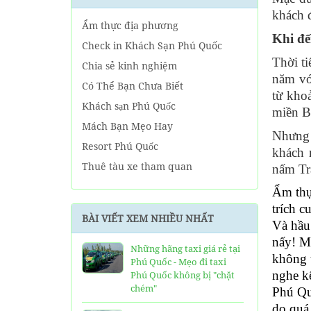
khách 
Ẩm thực địa phương
Khi đế
Check in Khách Sạn Phú Quốc
Thời t
Chia sẻ kinh nghiệm
năm vớ
Có Thể Bạn Chưa Biết
từ kho
Khách sạn Phú Quốc
miền B
Mách Bạn Mẹo Hay
Nhưng 
Resort Phú Quốc
khách 
Thuê tàu xe tham quan
nấm Tr
Tin tức Phú Quốc
Ẩm thự
Về tour Phú Quốc hàng ngày
trích 
BÀI VIẾT XEM NHIỀU NHẤT
Và hầu
Về Tour Phú Quốc Trọn Gói
nấy! M
Những hãng taxi giá rẻ tại
không t
Phú Quốc - Mẹo đi taxi
nghe kê
Phú Quốc không bị "chặt
chém"
Phú Qu
do quá 