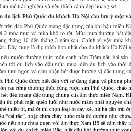
đam mê trải nghiệm và yêu thích cảnh đẹp hoang sơ.
n du lịch Phú Quốc du khách Hà Nội cần lưu ý một và
iết trên đảo Phú Quốc mang đặc trưng của khi hậu miền N
i 2 mùa mưa và mùa khô rõ rệt. Mùa mưa thường bắt đầu
ảng tháng 10 đến tháng 3 năm sau. Chính vì vậy mùa k
ắc. Đây cũng là dịp thích hợp nhất cho du khách Hà Nội 
nếu muốn thưởng thức món canh nấm Tràm nấu hải sản –
nên tới du lịch vào đầu mùa mưa, đến du lịch vào thời 
àm tươi ngon và cảm nhận hết được hương vị đặc trưng củ
c Phú Quốc được biết đến với sự đang dạng và phong phú 
cuốn rau rừng thưởng thức cùng rượu sim Phú Quốc, chá
 hết đều mang đặc trưng chung của ẩm thực miền Nam.
Kh
ặn thì phải mặn quéo lưỡi như nước mắm phải nguyên chất 
hể thiếu ớt, mà ớt thì chọn loại ớt cay xé, hít hà cắn trái 
u “cái rắc”, hoặc chưa chảy nước mắt thì dường như chưa.
ốc nếu như chưa quen với ẩm thực Nam Bộ sẽ cảm thấy rất
lớn với du khách miền Bắc, biết đâu khi thưởng thức xong