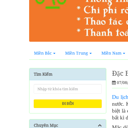
Miền Bắc
Miền Trung
Miền Nam
Đặc
Tìm Kiếm
07/08
Du lịc
nước. 
ĐI ĐẾN
biệt l
bất kì 
Chuyên Mục
Mặc dù