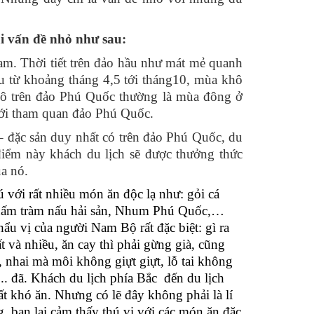
i vấn đề nhỏ như sau:
am. Thời tiết trên đảo hầu như mát mẻ quanh
 từ khoảng tháng 4,5 tới tháng10, mùa khô
hô trên đảo Phú Quốc thường là mùa đông ở
tới tham quan đảo Phú Quốc.
 đặc sản duy nhất có trên đảo Phú Quốc, du
điểm này khách du lịch sẽ được thưởng thức
a nó.
với rất nhiều món ăn độc lạ như: gỏi cá
o nấm tràm nấu hải sản, Nhum Phú Quốc,…
ẩu vị của người Nam Bộ rất đặc biệt: gì ra
và nhiều, ăn cay thì phải gừng già, cũng
ớt, nhai mà môi không giựt giựt, lỗ tai không
.. đã. Khách du lịch phía Bắc đến du lịch
 khó ăn. Nhưng có lẽ đây không phải là lí
 bạn lại cảm thấy thú vị với các món ăn đặc