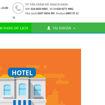
TƯ VẤN CHĂM SÓC KHÁCH HÀNG
 - 21:00
HN:
024 6650 6065
- HCM:
028 6271 9982
Phú Quốc:
0297 6634 395
-Hotline:
0963 55 12
71
M NANG DU LỊCH
TÀI KHOẢN