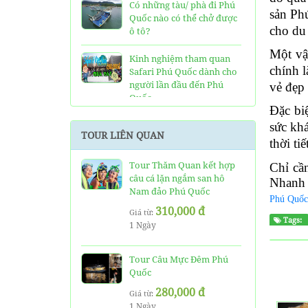
Có những tàu/ phà đi Phú
sản Ph
Quốc nào có thể chở được
cho du
ô tô?
Một vậ
Kinh nghiệm tham quan
chính 
Safari Phú Quốc dành cho
người lần đầu đến Phú
vẻ đẹp 
Quốc
Đặc bi
Tất tần tật thông tin và
sức kh
TOUR LIÊN QUAN
đánh giá về resort JW
thời ti
Marriott Phú Quốc
Tour Thăm Quan kết hợp
Chỉ cầ
câu cá lặn ngắm san hô
Những điều cần biết về xe
Nhanh 
Nam đảo Phú Quốc
bus đi Vinpearl Phú Quốc
Phú Quốc
chơi Vinwonders và Safari
310,000 đ
Giá từ:
Tags:
1 Ngày
Kinh Nghiệm "Xương
Máu" Khi Đi Tour 3 Đảo
Phú Quốc
Tour Câu Mực Đêm Phú
Quốc
Phà cao tốc Thạnh Thới đi
280,000 đ
Giá từ:
Phú Quốc mất thời gian
1 Ngày