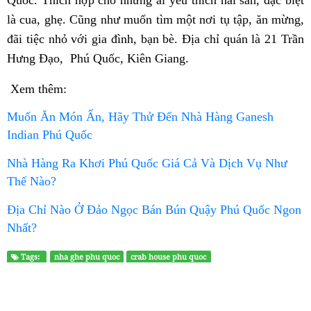
Quốc. Thích hợp cho những ai yêu thích hải sản, đặc biệt
là cua, ghẹ. Cũng như muốn tìm một nơi tụ tập, ăn mừng,
đãi tiệc nhỏ với gia đình, bạn bè. Địa chỉ quán là
21 Trần
Hưng Đạo, Phú Quốc, Kiên Giang.
Xem thêm:
Muốn Ăn Món Ấn, Hãy Thử Đến Nhà Hàng Ganesh
Indian Phú Quốc
Nhà Hàng Ra Khơi Phú Quốc Giá Cả Và Dịch Vụ Như
Thế Nào?
Địa Chỉ Nào Ở Đảo Ngọc Bán Bún Quậy Phú Quốc Ngon
Nhất?
Tags:
nha ghe phu quoc
crab house phu quoc