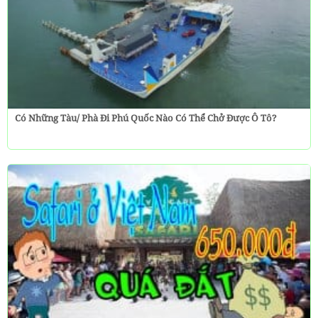
Có Những Tàu/ Phà Đi Phú Quốc Nào Có Thể Chở Được Ô Tô?