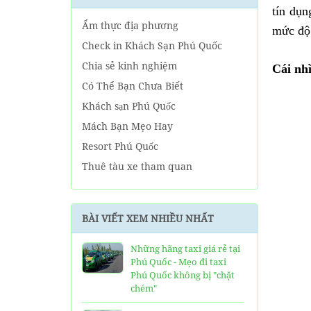
tín dụn
Ẩm thực địa phương
mức độ 
Check in Khách Sạn Phú Quốc
Chia sẻ kinh nghiệm
Cái nh
Có Thể Bạn Chưa Biết
Khách sạn Phú Quốc
Mách Bạn Mẹo Hay
Resort Phú Quốc
Thuê tàu xe tham quan
Tin tức Phú Quốc
Về tour Phú Quốc hàng ngày
BÀI VIẾT XEM NHIỀU NHẤT
Về Tour Phú Quốc Trọn Gói
Những hãng taxi giá rẻ tại
Phú Quốc - Mẹo đi taxi
Phú Quốc không bị "chặt
chém"