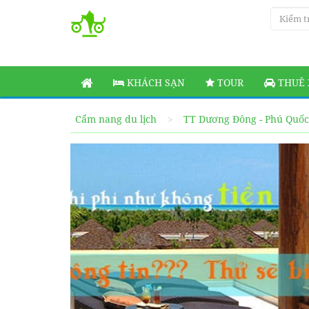
KHÁCH SẠN
TOUR
THUÊ 
Cẩm nang du lịch
TT Dương Đông - Phú Quốc