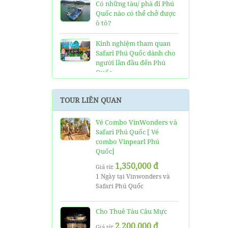
Có những tàu/ phà đi Phú
Quốc nào có thể chở được
ô tô?
Kinh nghiệm tham quan
Safari Phú Quốc dành cho
người lần đầu đến Phú
Quốc
Tất tần tật thông tin và
TOUR LIÊN QUAN
đánh giá về resort JW
Marriott Phú Quốc
Vé Combo VinWonders và
Safari Phú Quốc [ Vé
Những điều cần biết về xe
combo Vinpearl Phú
bus đi Vinpearl Phú Quốc
Quốc]
chơi Vinwonders và Safari
1,350,000 đ
Giá từ:
Kinh Nghiệm "Xương
1 Ngày tại Vinwonders và
Máu" Khi Đi Tour 3 Đảo
Safari Phú Quốc
Phú Quốc
Cho Thuê Tàu Câu Mực
Phà cao tốc Thạnh Thới đi
Phú Quốc mất thời gian
2,200,000 đ
Giá từ: