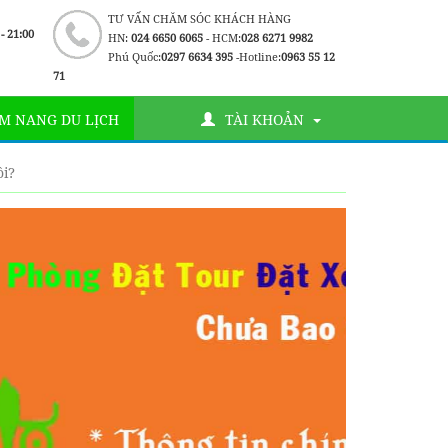
TƯ VẤN CHĂM SÓC KHÁCH HÀNG
 - 21:00
HN:
024 6650 6065
- HCM:
028 6271 9982
Phú Quốc:
0297 6634 395
-Hotline:
0963 55 12
71
M NANG DU LỊCH
TÀI KHOẢN
ôi?