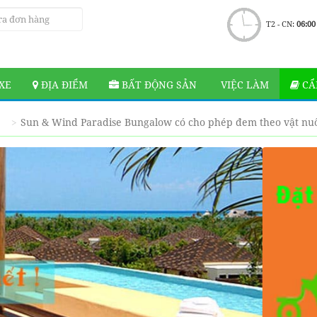
T2 - CN:
06:00
XE
ĐỊA ĐIỂM
BẤT ĐỘNG SẢN
VIỆC LÀM
CẨ
Sun & Wind Paradise Bungalow có cho phép đem theo vật nu