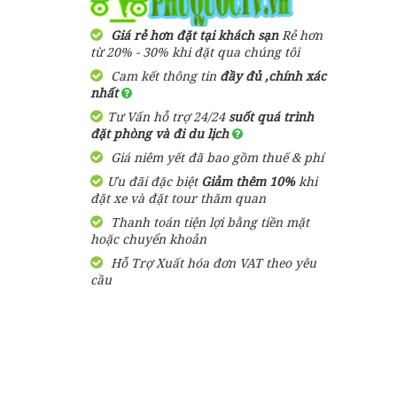
750,000
đ
Giá từ:
1,000,000 đ
Giá từ:
Giá rẻ hơn đặt tại khách sạn
Rẻ hơn
Hằng ngày
Resort Arcadia
từ 20% - 30% khi đặt qua chúng tôi
Phú Quốc
Cam kết thông tin
đầy đủ ,chính xác
Tour Hải Phòng Phú Quốc
nhất
3 ngày 2 đêm trọn gói bao
1,600,000
đ
Giá từ:
gồm vé máy bay
Tư Vấn hỗ trợ 24/24
suốt quá trình
đặt phòng và đi du lịch
5,500,000 đ
Giá từ:
Bungalow Hoa
Giá niêm yết đã bao gồm thuế & phí
Nhật Lan Phú
Quốc
Ưu đãi đặc biệt
Giảm thêm 10%
khi
Tour Phú Quốc 3 Ngày 2
đặt xe và đặt tour thăm quan
Đêm Vui Chơi Vinpearl
land
Thanh toán tiện lợi bằng tiền mặt
390,000
đ
Giá từ:
hoặc chuyển khoản
2,370,000 đ
Giá từ:
Hỗ Trợ Xuất hóa đơn VAT theo yêu
Resort Paris Beach
cầu
Phú Quốc
Tour Du Lịch Hà Nội Phú
Quốc 3 Ngày 2 Đêm
5,500,000 đ
1,460,000
đ
Giá từ:
Giá từ:
Resort Nhật Lan
Tour Hải Phòng – Phú
Phú Quốc
Quốc 4 ngày 3 đêm