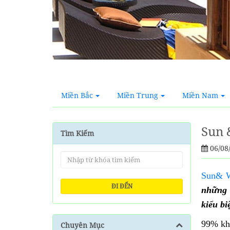
Miền Bắc
Miền Trung
Miền Nam
Sun 
Tìm Kiếm
06/08
Sun& W
ĐI ĐẾN
những 
kiểu bi
99% kh
Chuyên Mục