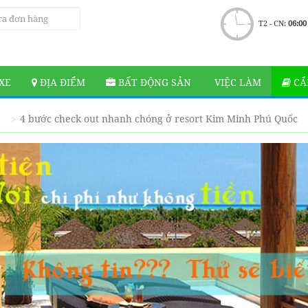
T2 - CN:
06:00
XE
ĐỊA ĐIỂM
BẤT ĐỘNG SẢN
VIỆC LÀM
CẨ
4 bước check out nhanh chóng ở resort Kim Minh Phú Quốc