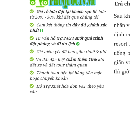
750,000
đ
Giá từ:
Trả ch
1,000,000 đ
Giá từ:
Giá rẻ hơn đặt tại khách sạn
Rẻ hơn
Hằng ngày
Resort Arcadia
Sau kh
từ 20% - 30% khi đặt qua chúng tôi
Phú Quốc
nhân v
Cam kết thông tin
đầy đủ ,chính xác
Tour Hải Phòng Phú Quốc
nhất
3 ngày 2 đêm trọn gói bao
định c
1,600,000
đ
Giá từ:
gồm vé máy bay
Tư Vấn hỗ trợ 24/24
suốt quá trình
resort
đặt phòng và đi du lịch
5,500,000 đ
Giá từ:
Bungalow Hoa
Giá niêm yết đã bao gồm thuế & phí
uống b
Nhật Lan Phú
Quốc
Ưu đãi đặc biệt
Giảm thêm 10%
khi
Tour Phú Quốc 3 Ngày 2
giãn v
đặt xe và đặt tour thăm quan
Đêm Vui Chơi Vinpearl
thì gi
land
Thanh toán tiện lợi bằng tiền mặt
390,000
đ
Giá từ:
hoặc chuyển khoản
2,370,000 đ
Giá từ:
Hỗ Trợ Xuất hóa đơn VAT theo yêu
Resort Paris Beach
cầu
Phú Quốc
Tour Du Lịch Hà Nội Phú
Quốc 3 Ngày 2 Đêm
5,500,000 đ
1,460,000
đ
Giá từ:
Giá từ:
Resort Nhật Lan
Tour Hải Phòng – Phú
Phú Quốc
Quốc 4 ngày 3 đêm