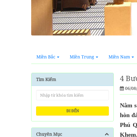
Miền Bắc
Miền Trung
Miền Nam
4 Bư
Tìm Kiếm
06/08
Nằm sâ
ĐI ĐẾN
hòn đả
Phú Q
Chuyên Mục
Khem,