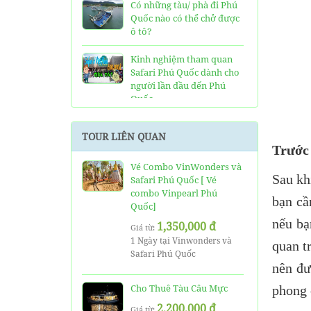
Có những tàu/ phà đi Phú
Quốc nào có thể chở được
ô tô?
Kinh nghiệm tham quan
Safari Phú Quốc dành cho
người lần đầu đến Phú
Quốc
Tất tần tật thông tin và
TOUR LIÊN QUAN
đánh giá về resort JW
Trước 
Marriott Phú Quốc
Vé Combo VinWonders và
Sau kh
Safari Phú Quốc [ Vé
Những điều cần biết về xe
combo Vinpearl Phú
bus đi Vinpearl Phú Quốc
bạn cầ
Quốc]
chơi Vinwonders và Safari
nếu bạ
1,350,000 đ
Giá từ:
Kinh Nghiệm "Xương
1 Ngày tại Vinwonders và
quan t
Máu" Khi Đi Tour 3 Đảo
Safari Phú Quốc
Phú Quốc
nên đư
Cho Thuê Tàu Câu Mực
Phà cao tốc Thạnh Thới đi
phong c
Phú Quốc mất thời gian
2,200,000 đ
Giá từ: