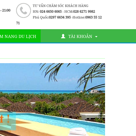
TƯ VẤN CHĂM SÓC KHÁCH HÀNG
 - 21:00
HN:
024 6650 6065
- HCM:
028 6271 9982
Phú Quốc:
0297 6634 395
-Hotline:
0963 55 12
71
M NANG DU LỊCH
TÀI KHOẢN