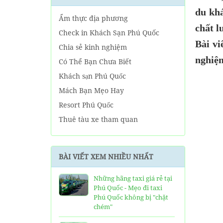
du khá
Ẩm thực địa phương
chất l
Check in Khách Sạn Phú Quốc
Bài vi
Chia sẻ kinh nghiệm
nghiệ
Có Thể Bạn Chưa Biết
Khách sạn Phú Quốc
Mách Bạn Mẹo Hay
Resort Phú Quốc
Thuê tàu xe tham quan
Tin tức Phú Quốc
Về tour Phú Quốc hàng ngày
BÀI VIẾT XEM NHIỀU NHẤT
Về Tour Phú Quốc Trọn Gói
Những hãng taxi giá rẻ tại
Phú Quốc - Mẹo đi taxi
Phú Quốc không bị "chặt
chém"