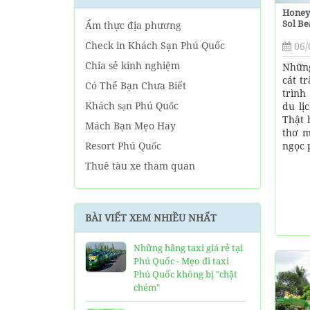
Honey
Sol B
Ẩm thực địa phương
Check in Khách Sạn Phú Quốc
06/
Chia sẻ kinh nghiệm
Những
cát t
Có Thể Bạn Chưa Biết
trình
Khách sạn Phú Quốc
du lị
Thật 
Mách Bạn Mẹo Hay
thơ m
ngọc 
Resort Phú Quốc
Thuê tàu xe tham quan
Tin tức Phú Quốc
Về tour Phú Quốc hàng ngày
BÀI VIẾT XEM NHIỀU NHẤT
Về Tour Phú Quốc Trọn Gói
Những hãng taxi giá rẻ tại
Phú Quốc - Mẹo đi taxi
Phú Quốc không bị "chặt
chém"