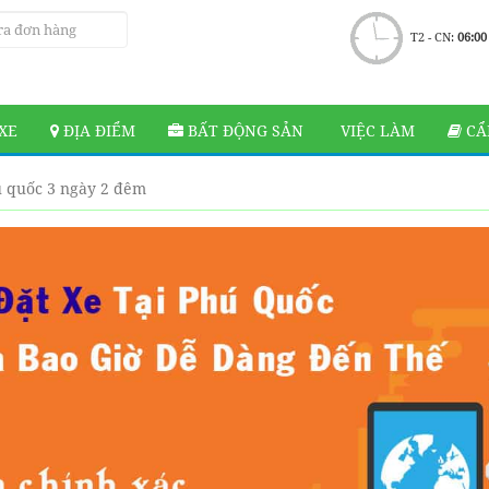
T2 - CN:
06:00
XE
ĐỊA ĐIỂM
BẤT ĐỘNG SẢN
VIỆC LÀM
CẨ
ú quốc 3 ngày 2 đêm