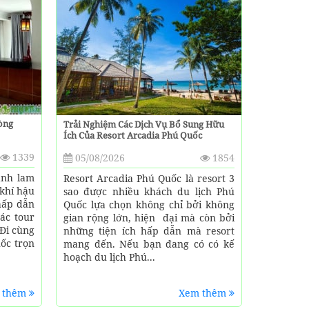
òng
Trải Nghiệm Các Dịch Vụ Bổ Sung Hữu
Ích Của Resort Arcadia Phú Quốc
1339
05/08/2026
1854
anh lam
Resort Arcadia Phú Quốc là resort 3
khí hậu
sao được nhiều khách du lịch Phú
hấp dẫn
Quốc lựa chọn không chỉ bởi không
ác tour
gian rộng lớn, hiện đại mà còn bởi
 Đi cùng
những tiện ích hấp dẫn mà resort
uốc trọn
mang đến. Nếu bạn đang có có kế
hoạch du lịch Phú...
 thêm
Xem thêm