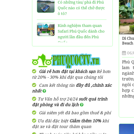
Có những tàu/ phà đi Phú
Quốc nào có thể chở được
ô tô?
Kinh nghiệm tham quan
Safari Phú Quốc dành cho
người lần đầu đến Phú
Di Chu
Quốc
Beach
06/
Tất tần tật thông tin và
đánh giá về resort JW
Phú Q
Marriott Phú Quốc
lam 
Giá rẻ hơn đặt tại khách sạn
Rẻ hơn
ngành
từ 20% - 30% khi đặt qua chúng tôi
Những điều cần biết về xe
trườ
bus đi Vinpearl Phú Quốc
ngôi 
Cam kết thông tin
đầy đủ ,chính xác
chơi Vinwonders và Safari
hợp c
nhất
những
Tư Vấn hỗ trợ 24/24
suốt quá trình
Kinh Nghiệm "Xương
đặt phòng và đi du lịch
Máu" Khi Đi Tour 3 Đảo
Giá niêm yết đã bao gồm thuế & phí
Phú Quốc
Ưu đãi đặc biệt
Giảm thêm 10%
khi
Phà cao tốc Thạnh Thới đi
đặt xe và đặt tour thăm quan
Phú Quốc mất thời gian