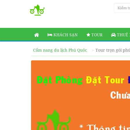
KHÁCH SẠN
TOUR
THUÊ 
Cẩm nang du lịch Phú Quôc
Tour trọn gói ph