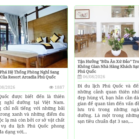
Tận Hưởng "bữa Ăn Xứ Đảo" Tr
Không Gian Nhà Hàng Khách Sạ
Phú Quốc
Phá Hệ Thống Phòng Nghỉ Sang
06/08/2026
Của Resort Arcadia Phú Quốc
Đi du lịch Phú Quốc và đ
08/2026
1887
những cảnh quan thiên nhi
uốc được biết đến là thiên
đẹp hùng vĩ, bạn hẳn cần dà
g nghỉ dưỡng tại Việt Nam.
gian để quan tâm đến vấn đề
 chỉ nổi tiếng với những bãi
lưu trú trong những ngà
trong xanh và những điểm du
dưỡng. Là một trong nhữn
độc lạ mà còn bởi cơ sở vật chất
sạn tiêu chuẩn đạt 3 sao,...
 vụ du lịch Phú Quốc phong
đa dạng với...