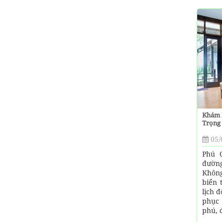
Khám 
Trọng 
05/
Phú Q
đườn
Không
biển 
lịch 
phục
phú, 