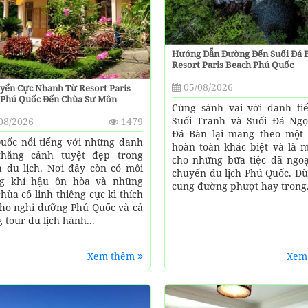
Hướng Dẫn Đường Đến Suối Đá 
Resort Paris Beach Phú Quốc
05/08/2026
yển Cực Nhanh Từ Resort Paris
 Phú Quốc Đến Chùa Sư Môn
Cùng sánh vai với danh ti
Suối Tranh và Suối Đá Ngọ
08/2026
1479
Đá Bàn lại mang theo một
uốc nổi tiếng với những danh
hoàn toàn khác biệt và là m
thắng cảnh tuyệt đẹp trong
cho những bữa tiệc dã ngoạ
 du lịch. Nơi đây còn có môi
chuyến du lịch Phú Quốc. Dù
ng khí hậu ôn hòa và những
cung đường phượt hay trong.
chùa cổ linh thiêng cực kì thích
ho nghỉ dưỡng Phú Quốc và cả
 tour du lịch hành...
Xem thêm
Xem