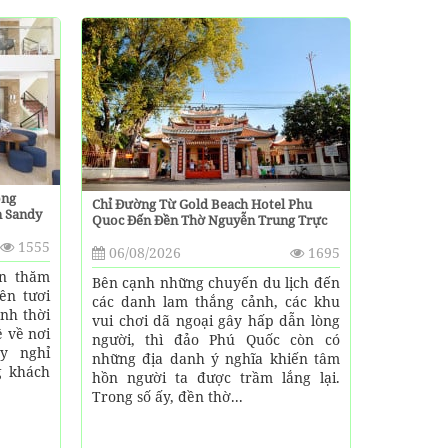
ong
Chỉ Đường Từ Gold Beach Hotel Phu
n Sandy
Quoc Đến Đền Thờ Nguyễn Trung Trực
1555
06/08/2026
1695
ến thăm
Bên cạnh những chuyến du lịch đến
ên tươi
các danh lam thắng cảnh, các khu
nh thời
vui chơi dã ngoại gây hấp dẫn lòng
 về nơi
người, thì đảo Phú Quốc còn có
y nghỉ
những địa danh ý nghĩa khiến tâm
g khách
hồn người ta được trầm lắng lại.
Trong số ấy, đền thờ...