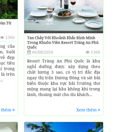
Bàn Từ
1366
Tan Chảy Với Khoảnh Khắc Bình Minh
Trong Khuôn Viên Resort Tràng An Phú
ếng của
Quốc
n, Suối
06/08/2026
1368
 vẻ đẹp
Resort Tràng An Phú Quốc là khu
ục tiêu
nghỉ dưỡng được xây dựng theo
i trong
chất lương 3 sao, có vị trí đắc địa
 là trên
ngay thị trấn Dương Đông và sát bãi
..
biển thuộc khu vực bãi Trường thơ
mộng mang lại bầu không khí trong
lành, thoáng mát cho du khách...
 thêm
Xem thêm