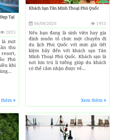
Khách Sạn Tân Minh Thoại Phú Quốc
 Đẹp Tại
06/08/2026
1951
2015
Nếu bạn đang là sinh viên hay gia
đình muốn tổ chức một chuyến đi
là một
du lịch Phú Quốc với mức giá tiết
hần thu
kiệm hãy đến với khách sạn Tân
t resort,
Minh Thoại Phú Quốc. Khách sạn là
ảo Phú
nơi lưu trú lí tưởng giúp du khách
nhiều khi
có thể cảm nhận được vẻ...
ùng...
 thêm
Xem thêm