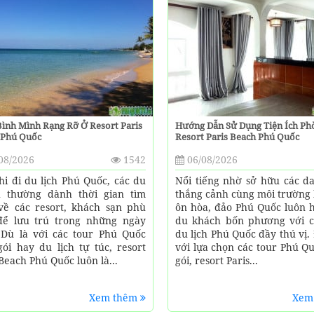
ình Mình Rạng Rỡ Ở Resort Paris
Hướng Dẫn Sử Dụng Tiện Ích Ph
Phú Quốc
Resort Paris Beach Phú Quốc
08/2026
1542
06/08/2026
hi đi du lịch Phú Quốc, các du
Nổi tiếng nhờ sở hữu các d
 thường dành thời gian tìm
thắng cảnh cùng môi trường 
về các resort, khách sạn phù
ôn hòa, đảo Phú Quốc luôn 
ể lưu trú trong những ngày
du khách bốn phương với c
 Dù là với các tour Phú Quốc
du lịch Phú Quốc đầy thú vị.
gói hay du lịch tự túc, resort
với lựa chọn các tour Phú Q
Beach Phú Quốc luôn là...
gói, resort Paris...
Xem thêm
Xem