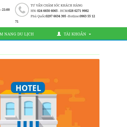
TƯ VẤN CHĂM SÓC KHÁCH HÀNG
 - 21:00
HN:
024 6650 6065
- HCM:
028 6271 9982
Phú Quốc:
0297 6634 395
-Hotline:
0963 55 12
71
M NANG DU LỊCH
TÀI KHOẢN