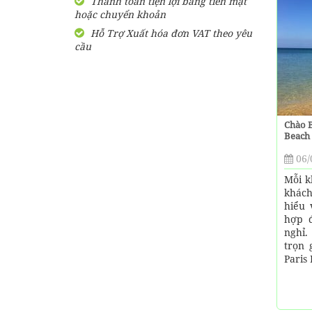
Thanh toán tiện lợi bằng tiền mặt
bao lâu?
hoặc chuyển khoản
Tổng hợp các nhà xe đi
Hỗ Trợ Xuất hóa đơn VAT theo yêu
Kiên Giang xuất phát từ
cầu
Sài Gòn
Muốn đi massage ở Phú
Quốc thì nên đến đâu?
Chào B
Bún quậy Kiến Xây Phú
Beach 
Quốc [ CHÍNH HIỆU] có
06/
bao nhiêu chi nhánh ?
Mỗi k
khách
hiểu 
hợp đ
nghỉ.
trọn 
Paris 