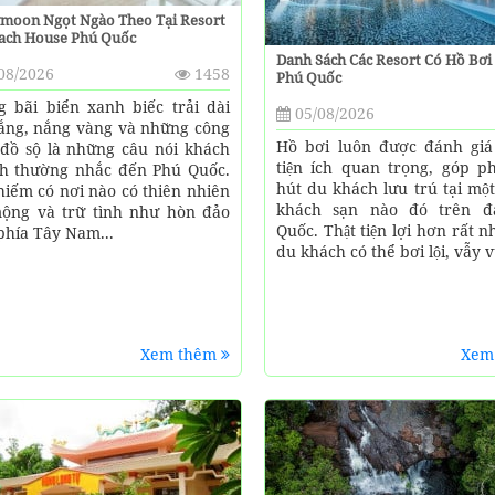
moon Ngọt Ngào Theo Tại Resort
each House Phú Quốc
Danh Sách Các Resort Có Hồ Bơi
08/2026
1458
Phú Quốc
 bãi biển xanh biếc trải dài
05/08/2026
rắng, nắng vàng và những công
Hồ bơi luôn được đánh giá 
 đồ sộ là những câu nói khách
tiện ích quan trọng, góp p
ch thường nhắc đến Phú Quốc.
hút du khách lưu trú tại mộ
hiếm có nơi nào có thiên nhiên
khách sạn nào đó trên đ
ộng và trữ tình như hòn đảo
Quốc. Thật tiện lợi hơn rất 
phía Tây Nam...
du khách có thể bơi lội, vẫy v
Xem thêm
Xem