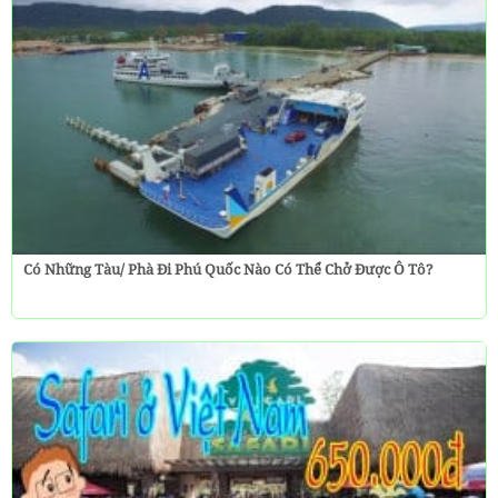
Có Những Tàu/ Phà Đi Phú Quốc Nào Có Thể Chở Được Ô Tô?