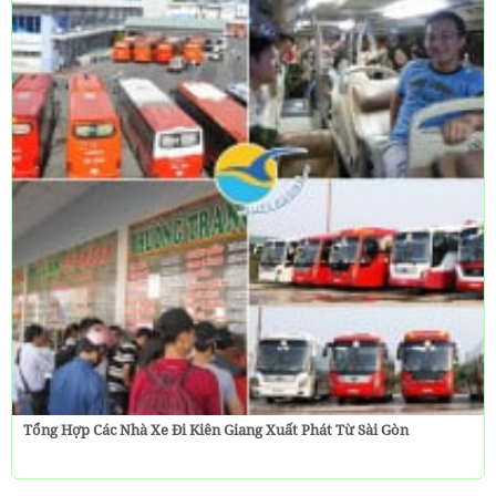
Tổng Hợp Các Nhà Xe Đi Kiên Giang Xuất Phát Từ Sài Gòn