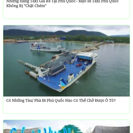
Những Hãng Taxi Giá Rẻ Tại Phú Quốc - Mẹo Đi Taxi Phú Quốc
Không Bị "chặt Chém"
Có Những Tàu/ Phà Đi Phú Quốc Nào Có Thể Chở Được Ô Tô?