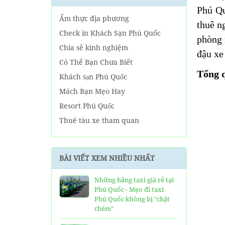
Phú Qu
Ẩm thực địa phương
thuê n
Check in Khách Sạn Phú Quốc
phòng 
Chia sẻ kinh nghiệm
đậu xe
Có Thể Bạn Chưa Biết
Tổng 
Khách sạn Phú Quốc
Mách Bạn Mẹo Hay
Resort Phú Quốc
Thuê tàu xe tham quan
Tin tức Phú Quốc
Về tour Phú Quốc hàng ngày
BÀI VIẾT XEM NHIỀU NHẤT
Về Tour Phú Quốc Trọn Gói
Những hãng taxi giá rẻ tại
Phú Quốc - Mẹo đi taxi
Phú Quốc không bị "chặt
chém"