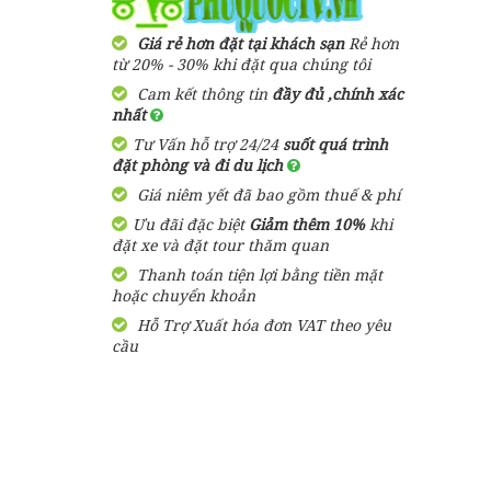
750,000
đ
Giá từ:
1,000,000 đ
Giá từ:
Giá rẻ hơn đặt tại khách sạn
Rẻ hơn
Hằng ngày
Resort Arcadia
từ 20% - 30% khi đặt qua chúng tôi
Phú Quốc
Cam kết thông tin
đầy đủ ,chính xác
Tour Hải Phòng Phú Quốc
nhất
3 ngày 2 đêm trọn gói bao
1,600,000
đ
Giá từ:
gồm vé máy bay
Tư Vấn hỗ trợ 24/24
suốt quá trình
đặt phòng và đi du lịch
5,500,000 đ
Giá từ:
Bungalow Hoa
Giá niêm yết đã bao gồm thuế & phí
Nhật Lan Phú
Quốc
Ưu đãi đặc biệt
Giảm thêm 10%
khi
Tour Phú Quốc 3 Ngày 2
đặt xe và đặt tour thăm quan
Đêm Vui Chơi Vinpearl
land
Thanh toán tiện lợi bằng tiền mặt
390,000
đ
Giá từ:
hoặc chuyển khoản
2,370,000 đ
Giá từ:
Hỗ Trợ Xuất hóa đơn VAT theo yêu
Resort Paris Beach
cầu
Phú Quốc
Tour Du Lịch Hà Nội Phú
Quốc 3 Ngày 2 Đêm
5,500,000 đ
1,460,000
đ
Giá từ:
Giá từ:
Resort Nhật Lan
Tour Hải Phòng – Phú
Phú Quốc
Quốc 4 ngày 3 đêm