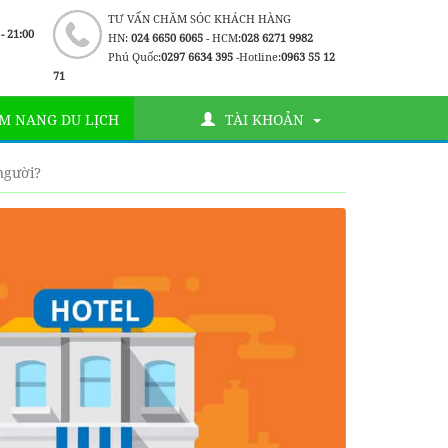
TƯ VẤN CHĂM SÓC KHÁCH HÀNG
 - 21:00
HN:
024 6650 6065
- HCM:
028 6271 9982
Phú Quốc:
0297 6634 395
-Hotline:
0963 55 12
71
M NANG DU LỊCH
TÀI KHOẢN
người?