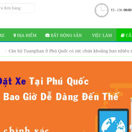
T2 - CN:
06:00
XE
ĐỊA ĐIỂM
BẤT ĐỘNG SẢN
VIỆC LÀM
CẨ
Căn hộ Tuanphan ở Phú Quốc có sức chứa khoảng bao nhiêu 