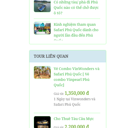
Có những tàu/ phà đi Phú
Quốc nào có thể chở được
ô tô?
Kinh nghiệm tham quan
Safari Phú Quốc dành cho
người lần đầu đến Phú
Quốc
Tất tần tật thông tin và
TOUR LIÊN QUAN
đánh giá về resort JW
Marriott Phú Quốc
Vé Combo VinWonders và
Safari Phú Quốc [ Vé
Những điều cần biết về xe
combo Vinpearl Phú
bus đi Vinpearl Phú Quốc
Quốc]
chơi Vinwonders và Safari
1,350,000 đ
Giá từ:
Kinh Nghiệm "Xương
1 Ngày tại Vinwonders và
Máu" Khi Đi Tour 3 Đảo
Safari Phú Quốc
Phú Quốc
Cho Thuê Tàu Câu Mực
Phà cao tốc Thạnh Thới đi
Phú Quốc mất thời gian
2,200,000 đ
Giá từ: