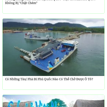
Không Bị "chặt Chém"
Có Những Tàu/ Phà Đi Phú Quốc Nào Có Thể Chở Được Ô Tô?