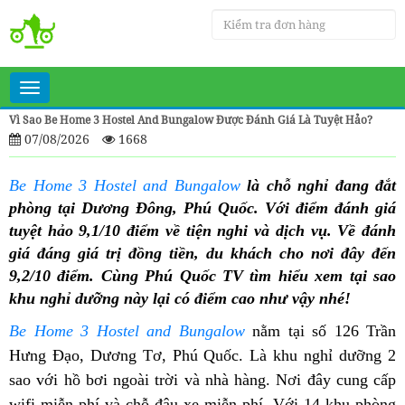
Toggle
navigation
Vì Sao Be Home 3 Hostel And Bungalow Được Đánh Giá Là Tuyệt Hảo?
07/08/2026
1668
Be Home 3 Hostel and Bungalow
là chỗ nghỉ đang đắt
phòng tại Dương Đông, Phú Quốc. Với điểm đánh giá
tuyệt hảo 9,1/10 điểm về tiện nghi và dịch vụ. Về đánh
giá đáng giá trị đồng tiền, du khách cho nơi đây đến
9,2/10 điểm. Cùng Phú Quốc TV tìm hiểu xem tại sao
khu nghỉ dưỡng này lại có điểm cao như vậy nhé!
Be Home 3 Hostel and Bungalow
nằm tại số 126 Trần
Hưng Đạo, Dương Tơ, Phú Quốc. Là khu nghỉ dưỡng 2
sao với hồ bơi ngoài trời và nhà hàng. Nơi đây cung cấp
wifi miễn phí và chỗ đậu xe miễn phí. Với 14 khu phòng