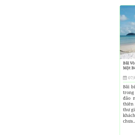
Bãi Vò
Một B
07/
Bãi b
trong
đảo n
thiên
thư g
khác
chưa..