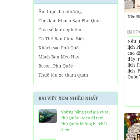
Ẩm thực địa phương
Nên Đi
Check in Khách Sạn Phú Quốc
Chia sẻ kinh nghiệm
07/
Có Thể Bạn Chưa Biết
Nếu n
lịch 
Khách sạn Phú Quốc
cao đ
Mách Bạn Mẹo Hay
đây 
lịch 
Resort Phú Quốc
lịch 
Thuê tàu xe tham quan
Quốc 
Tin tức Phú Quốc
Về tour Phú Quốc hàng ngày
BÀI VIẾT XEM NHIỀU NHẤT
Về Tour Phú Quốc Trọn Gói
Những hãng taxi giá rẻ tại
Phú Quốc - Mẹo đi taxi
Phú Quốc không bị "chặt
chém"