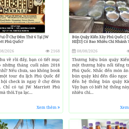
Bún Quậy Kiến Xây Phú Quốc [
Vui Ở Chợ Đêm Thứ 6 Tại JW
HIỆU] Có Bao Nhiêu Chi Nhánh 
ott Phú Quốc?
08/08/2026
08/2026
2168
Thương hiệu bún quậy Kiến
hu về rồi đấy, bạn có tiết mục
một thương hiệu nổi tiếng t
o những tháng cuối năm 2018
Phú Quốc. Nhắc đến món ăn
nhỉ? Nếu chưa, sao không book
bún quậy khi đến đảo ngọc 
một tour du lịch Phú Quốc để
đến hệ thống bún quậy Ki
 hội check in ngay ở chợ đêm
Vậy bạn có biết hệ thống nà
. Chỉ có tại JW Marriott Phú
nhiêu chi...
à thôi.Tọa lạc...
Xem thêm
Xem