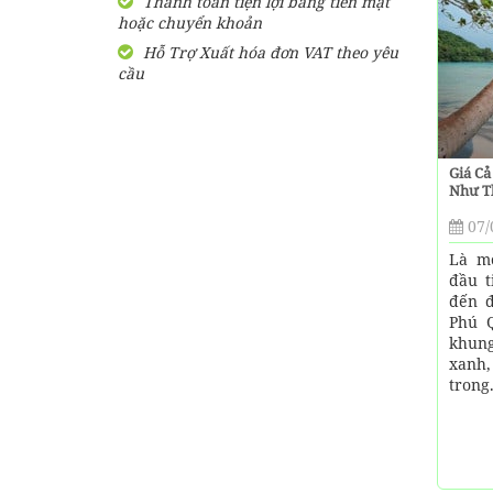
Thanh toán tiện lợi bằng tiền mặt
bao lâu?
hoặc chuyển khoản
Tổng hợp các nhà xe đi
Hỗ Trợ Xuất hóa đơn VAT theo yêu
Kiên Giang xuất phát từ
cầu
Sài Gòn
Muốn đi massage ở Phú
Quốc thì nên đến đâu?
Giá Cả
Như T
Bún quậy Kiến Xây Phú
07/
Quốc [ CHÍNH HIỆU] có
bao nhiêu chi nhánh ?
Là mộ
đầu t
đến đ
Phú 
khung
xanh,
trong.