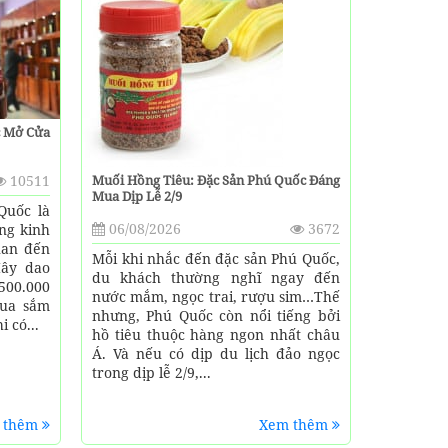
c Mở Cửa
10511
Muối Hồng Tiêu: Đặc Sản Phú Quốc Đáng
Mua Dịp Lễ 2/9
Quốc là
06/08/2026
3672
ng kinh
uan đến
Mỗi khi nhắc đến đặc sản Phú Quốc,
đây dao
du khách thường nghĩ ngay đến
500.000
nước mắm, ngọc trai, rượu sim…Thế
mua sắm
nhưng, Phú Quốc còn nổi tiếng bởi
 có...
hồ tiêu thuộc hàng ngon nhất châu
Á. Và nếu có dịp du lịch đảo ngọc
trong dịp lễ 2/9,...
 thêm
Xem thêm