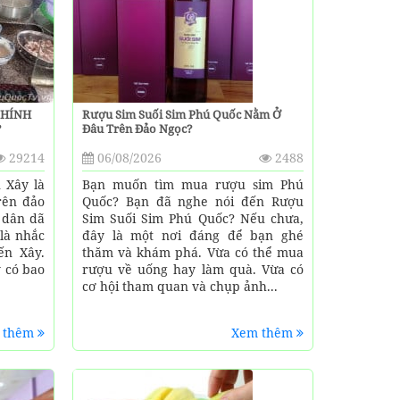
 CHÍNH
Rượu Sim Suối Sim Phú Quốc Nằm Ở
?
Đâu Trên Đảo Ngọc?
29214
06/08/2026
2488
 Xây là
Bạn muốn tìm mua rượu sim Phú
rên đảo
Quốc? Bạn đã nghe nói đến Rượu
 dân dã
Sim Suối Sim Phú Quốc? Nếu chưa,
là nhắc
đây là một nơi đáng để bạn ghé
ến Xây.
thăm và khám phá. Vừa có thể mua
y có bao
rượu về uống hay làm quà. Vừa có
cơ hội tham quan và chụp ảnh...
 thêm
Xem thêm