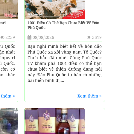
arl
1001 Điều Có Thể Bạn Chưa Biết Về Đảo
Phú Quốc
2239
08/08/2026
3619
hú Quốc
Bạn nghĩ mình biết hết về hòn đảo
bậc nhất
Phú Quốc xa xôi vùng nam Tổ Quốc?
inpearl
Chưa hẳn đâu nhé! Cùng Phú Quốc
ú Quốc.
TV khám phá 1001 điều có thể bạn
 còn có
chưa biết về thiên đường đang nổi
ào khác
này. Đảo Phú Quốc tự hào có những
bãi biển bình dị,...
 thêm
Xem thêm