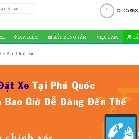
T2 - CN:
06:00
XE
ĐỊA ĐIỂM
BẤT ĐỘNG SẢN
VIỆC LÀM
CẨ
hể Bạn Chưa Biết