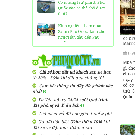
Có những tàu/ phà đi Phú
Quốc nào có thể chở được
ô tô?
Kinh nghiệm tham quan
Safari Phú Quốc dành cho
người lần đầu đến Phú
Có Gì 
Quốc
Marri
06/
Tất tần tật thông tin và
đánh giá về resort JW
Mùa t
Marriott Phú Quốc
gì ch
Giá rẻ hơn đặt tại khách sạn
Rẻ hơn
chưa 
từ 20% - 30% khi đặt qua chúng tôi
Những điều cần biết về xe
ngay 
bus đi Vinpearl Phú Quốc
có cơ
Cam kết thông tin
đầy đủ ,chính xác
chơi Vinwonders và Safari
thứ 6
nhất
Quốc m
Tư Vấn hỗ trợ 24/24
suốt quá trình
Kinh Nghiệm "Xương
đặt phòng và đi du lịch
Máu" Khi Đi Tour 3 Đảo
Giá niêm yết đã bao gồm thuế & phí
Phú Quốc
Ưu đãi đặc biệt
Giảm thêm 10%
khi
Phà cao tốc Thạnh Thới đi
đặt xe và đặt tour thăm quan
Phú Quốc mất thời gian