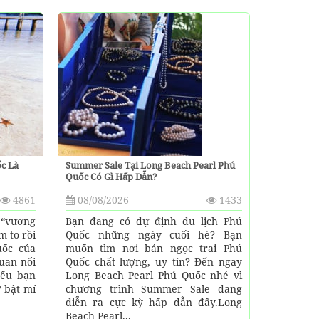
c Là
Summer Sale Tại Long Beach Pearl Phú
Quốc Có Gì Hấp Dẫn?
4861
08/08/2026
1433
 “vương
Bạn đang có dự định du lịch Phú
m to rồi
Quốc những ngày cuối hè? Bạn
uốc của
muốn tìm nơi bán ngọc trai Phú
uan nổi
Quốc chất lượng, uy tín? Đến ngay
Nếu bạn
Long Beach Pearl Phú Quốc nhé vì
V bật mí
chương trình Summer Sale đang
diễn ra cực kỳ hấp dẫn đấy.Long
Beach Pearl...