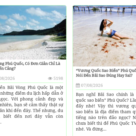
ng Phú Quốc, Có Đơn Giản Chỉ Là
ến Cảng?
“Vương Quốc Sao Biển” Phú Quố
Nói Đến Bãi Sao Đúng Hay Sai?
08/2026
5198
07/08/2026
iển Bãi Vòng Phú Quốc là một
 những điểm du lịch hấp dẫn ở
Bạn nghĩ Bãi Sao chính là
gọc. Với phong cảnh đẹp và
quốc sao biển” Phú Quốc? Lầ
 nhiên, bạn sẽ cảm thấy thật sự
đấy nhé! Vậy thì vương q
iãn khi đến đây. Thế nhưng, du
sao biển là địa điểm tham q
h biết đến nơi đây vẫn còn
tiếng nào trên đảo ngọc? 
.
chưa biết thì để Phú Quốc T
nhé. Và đừng...