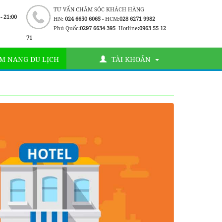
TƯ VẤN CHĂM SÓC KHÁCH HÀNG
 - 21:00
HN:
024 6650 6065
- HCM:
028 6271 9982
Phú Quốc:
0297 6634 395
-Hotline:
0963 55 12
71
M NANG DU LỊCH
TÀI KHOẢN