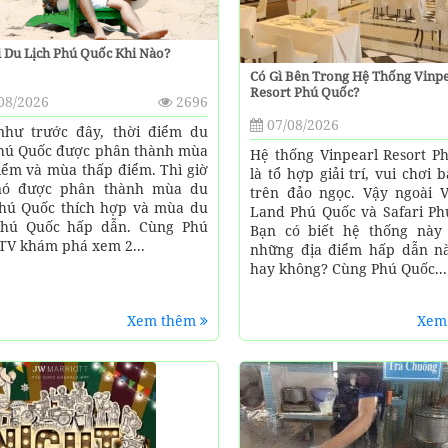
 Du Lịch Phú Quốc Khi Nào?
Có Gì Bên Trong Hệ Thống Vinpe
Resort Phú Quốc?
08/2026
2696
07/08/2026
hư trước đây, thời điểm du
Phú Quốc được phân thành mùa
Hệ thống Vinpearl Resort P
iểm và mùa thấp điểm. Thì giờ
là tổ hợp giải trí, vui chơi 
nó được phân thành mùa du
trên đảo ngọc. Vậy ngoài V
Phú Quốc thích hợp và mùa du
Land Phú Quốc và Safari Ph
Phú Quốc hấp dẫn. Cùng Phú
Bạn có biết hệ thống này
TV khám phá xem 2...
những địa điểm hấp dẫn n
hay không? Cùng Phú Quốc...
Xem thêm
Xem