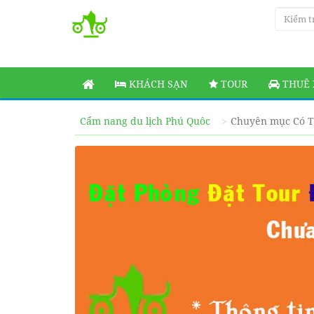
KHÁCH SẠN
TOUR
THUÊ 
Cẩm nang du lịch Phú Quôc
Chuyên mục Có T