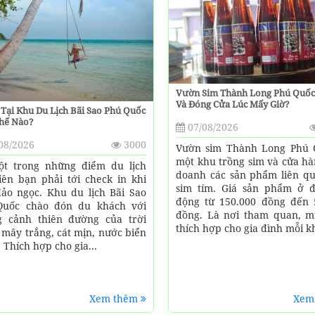
Vườn Sim Thành Long Phú Quố
Và Đóng Cửa Lúc Mấy Giờ?
 Tại Khu Du Lịch Bãi Sao Phú Quốc
hế Nào?
07/08/2026
08/2026
3000
Vườn sim Thành Long Phú 
một khu trồng sim và cửa hà
t trong những điểm du lịch
doanh các sản phẩm liên q
iên bạn phải tới check in khi
sim tím. Giá sản phẩm ở 
ảo ngọc. Khu du lịch Bãi Sao
động từ 150.000 đồng đến 
Quốc chào đón du khách với
đồng. Là nơi tham quan, 
 cảnh thiên đường của trời
thích hợp cho gia đình mỗi khi
 mây trắng, cát mịn, nước biển
 Thích hợp cho gia...
Xem thêm
Xem