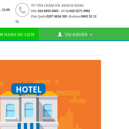
TƯ VẤN CHĂM SÓC KHÁCH HÀNG
 - 21:00
HN:
024 6650 6065
- HCM:
028 6271 9982
Phú Quốc:
0297 6634 395
-Hotline:
0963 55 12
71
M NANG DU LỊCH
TÀI KHOẢN