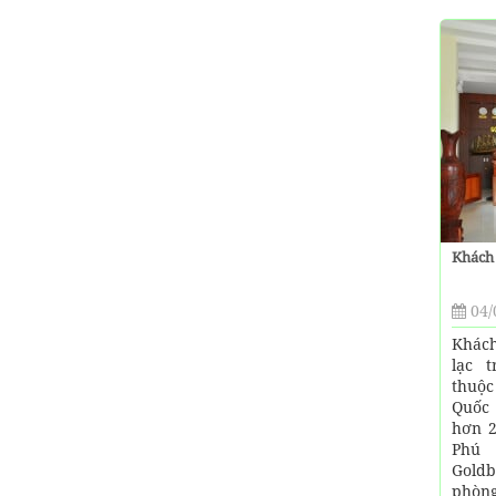
Khách
04/
Khách
lạc 
thuộ
Quốc 
hơn 2
Phú
Goldb
phòng 