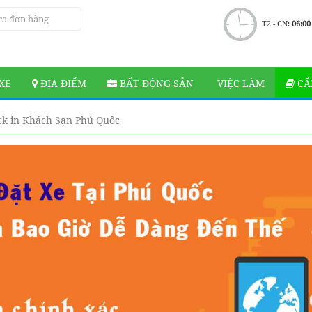
T2 - CN:
06:00
XE
ĐỊA ĐIỂM
BẤT ĐỘNG SẢN
VIỆC LÀM
CẨ
k in Khách Sạn Phú Quốc