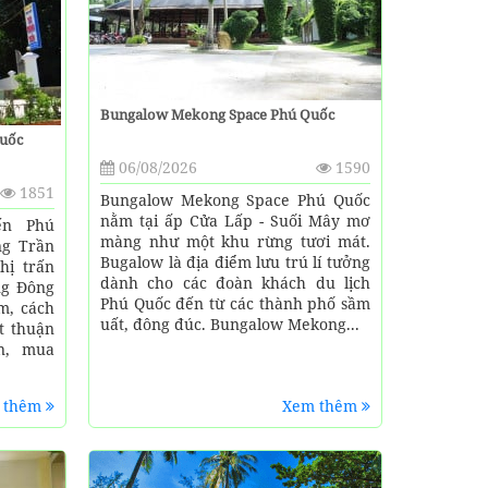
Bungalow Mekong Space Phú Quốc
Quốc
06/08/2026
1590
1851
Bungalow Mekong Space Phú Quốc
nằm tại ấp Cửa Lấp - Suối Mây mơ
ến Phú
màng như một khu rừng tươi mát.
ng Trần
Bugalow là địa điểm lưu trú lí tưởng
hị trấn
dành cho các đoàn khách du lịch
ng Đông
Phú Quốc đến từ các thành phố sầm
m, cách
uất, đông đúc. Bungalow Mekong...
t thuận
n, mua
 thêm
Xem thêm