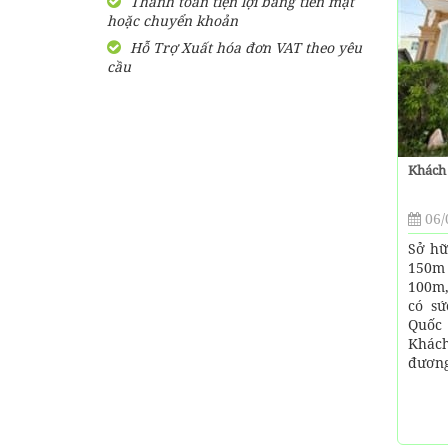
Thanh toán tiện lợi bằng tiền mặt
bao lâu?
hoặc chuyển khoản
Tổng hợp các nhà xe đi
Hỗ Trợ Xuất hóa đơn VAT theo yêu
Kiên Giang xuất phát từ
cầu
Sài Gòn
Muốn đi massage ở Phú
Quốc thì nên đến đâu?
Khách
Bún quậy Kiến Xây Phú
Quốc [ CHÍNH HIỆU] có
06/
bao nhiêu chi nhánh ?
Sở hữ
150m
100m,
có sứ
Quốc
Khách
đương 