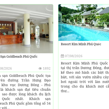
Resort Kim Minh Phú Quốc
07/08/2026
 Sạn Goldbeach Phú Quốc
Resort Kim Minh Phú Quốc t
tại thị trấn Dương Đông, đươ
08/2026
1892
kế theo mô hình các biệt th
 sạn Goldbeach Phú Quốc tọa
biệt, với sân vườn nhiều cây 
trên đường Trần Hưng Đạo
bơi ngoài trời với làn nư
c khu vục Dương Đông - Phú
trong cho du khách một ca
là khách sạn đạt tiêu chuẩn
thư...
 sao được lòng khách du lịch
 Quốc nhất. Khách sạn
each Phú Quốc gồm tổng số 54
với...