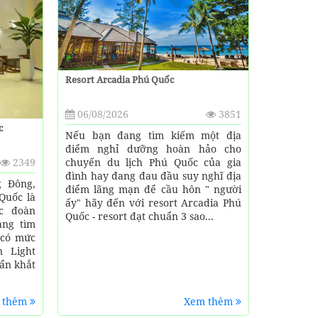
Resort Arcadia Phú Quốc
06/08/2026
3851
c
Nếu bạn đang tìm kiếm một địa
điểm nghỉ dưỡng hoàn hảo cho
2349
chuyến du lịch Phú Quốc của gia
đình hay đang đau đầu suy nghĩ địa
g Đông,
điểm lãng mạn để cầu hôn " người
Quốc là
ấy" hãy đến với resort Arcadia Phú
ác đoàn
Quốc - resort đạt chuẩn 3 sao...
ang tìm
 có mức
n Light
ẩn khắt
 thêm
Xem thêm