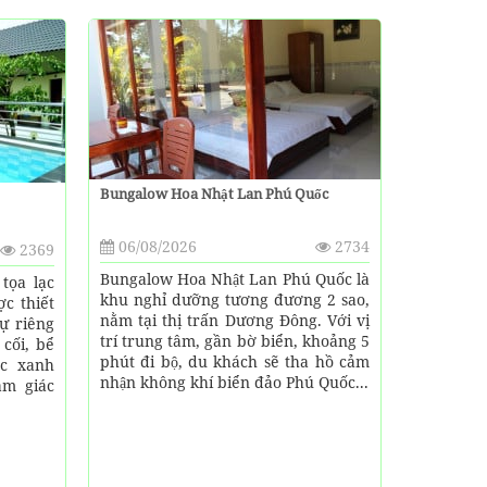
Bungalow Hoa Nhật Lan Phú Quốc
06/08/2026
2734
2369
Bungalow Hoa Nhật Lan Phú Quốc là
ọa lạc
khu nghỉ dưỡng tương đương 2 sao,
̣c thiết
nằm tại thị trấn Dương Đông. Với vị
ự riêng
trí trung tâm, gần bờ biển, khoảng 5
cối, bể
phút đi bộ, du khách sẽ tha hồ cảm
ớc xanh
nhận không khí biển đảo Phú Quốc...
̉m giác