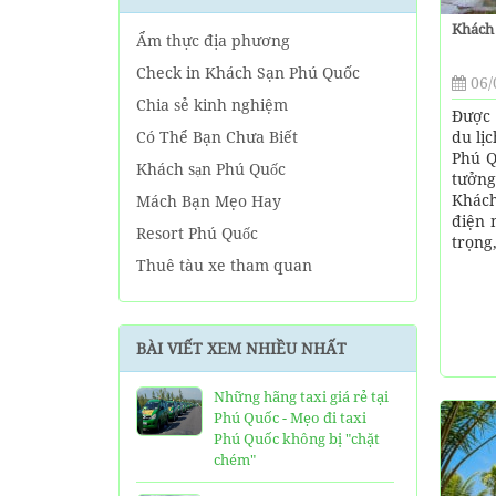
Khách
Ẩm thực địa phương
Check in Khách Sạn Phú Quốc
06/
Chia sẻ kinh nghiệm
Được 
du lị
Có Thể Bạn Chưa Biết
Phú Q
Khách sạn Phú Quốc
tưởn
Khách
Mách Bạn Mẹo Hay
điện 
Resort Phú Quốc
trọng,
Thuê tàu xe tham quan
Tin tức Phú Quốc
Về tour Phú Quốc hàng ngày
BÀI VIẾT XEM NHIỀU NHẤT
Về Tour Phú Quốc Trọn Gói
Những hãng taxi giá rẻ tại
Phú Quốc - Mẹo đi taxi
Phú Quốc không bị "chặt
chém"