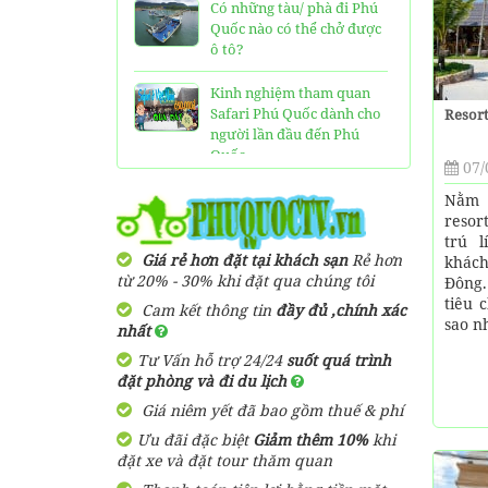
Có những tàu/ phà đi Phú
Quốc nào có thể chở được
ô tô?
Kinh nghiệm tham quan
Safari Phú Quốc dành cho
Resort
người lần đầu đến Phú
Quốc
07/
Tất tần tật thông tin và
Nằm 
đánh giá về resort JW
resor
Marriott Phú Quốc
trú 
Giá rẻ hơn đặt tại khách sạn
Rẻ hơn
khách
từ 20% - 30% khi đặt qua chúng tôi
Đông.
Những điều cần biết về xe
tiêu 
bus đi Vinpearl Phú Quốc
Cam kết thông tin
đầy đủ ,chính xác
sao n
chơi Vinwonders và Safari
nhất
Tư Vấn hỗ trợ 24/24
suốt quá trình
Kinh Nghiệm "Xương
đặt phòng và đi du lịch
Máu" Khi Đi Tour 3 Đảo
Giá niêm yết đã bao gồm thuế & phí
Phú Quốc
Ưu đãi đặc biệt
Giảm thêm 10%
khi
Phà cao tốc Thạnh Thới đi
đặt xe và đặt tour thăm quan
Phú Quốc mất thời gian