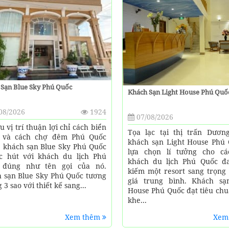
 Sạn Blue Sky Phú Quốc
Khách Sạn Light House Phú Quố
08/2026
1924
07/08/2026
u vị trí thuận lợi chỉ cách biển
Tọa lạc tại thị trấn Dươn
 và cách chợ đêm Phú Quốc
khách sạn Light House Phú 
 khách sạn Blue Sky Phú Quốc
lựa chọn lí tưởng cho c
c hút với khách du lịch Phú
khách du lịch Phú Quốc đ
 đúng như tên gọi của nó.
kiếm một resort sang trọng
 sạn Blue Sky Phú Quốc tương
giá trung bình. Khách sạ
3 sao với thiết kế sang...
House Phú Quốc đạt tiêu chu
khe...
Xem thêm
Xem