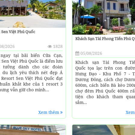
 Sen Việt Phú Quốc
Khách Sạn Tài Phong Tiến Phú 
08/2026
1828
05/08/2026
ngay tại bãi biển Cửa Cạn,
t Sen Việt Phú Quốc là điểm lưu
Khách sạn Tài Phong Ti
lí tưởng dành cho các đoàn
Quốc tọa lạc trên con đườ
 du lịch yêu thích nét đẹp Á
Hưng Đạo - Khu Phố 7 - T
 Resort Sen Việt Phú Quốc đạt
Dương Đông, cách chợ Dươ
chuẩn khắt khe của 1 resort 3
600m, cách biển Bà kèo 200
hưng vẫn giữ cho mình...
chợ đêm Phú Quốc 400m rấ
tiện cho khách tham qua
sắm...
Xem thêm
Xem