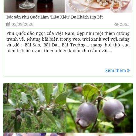
Đặc Sản Phú Quốc Làm "liêu Xiêu" Du Khách Dịp Tết
05/08/2026
2063
Phú Quốc đảo ngọc của Việt Nam, đẹp như một thiên đường
tranh vẽ. Những bãi biển trong veo, trời xanh vời vợi, nắng
và gió : Bãi Sao, Bãi Dài, Bãi Trường… mang hơi thở của
biển trời hòa vào thiên nhiên khiến cho cảnh vật...
Xem thêm