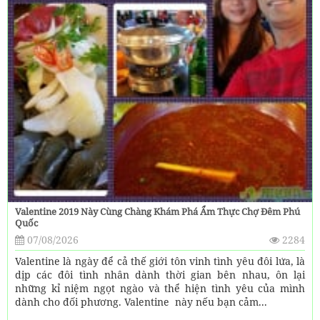
Valentine 2019 Này Cùng Chàng Khám Phá Ẩm Thực Chợ Đêm Phú
Quốc
07/08/2026
2284
Valentine là ngày để cả thế giới tôn vinh tình yêu đôi lứa, là
dịp các đôi tình nhân dành thời gian bên nhau, ôn lại
những kỉ niệm ngọt ngào và thể hiện tình yêu của mình
dành cho đối phương. Valentine này nếu bạn cảm...