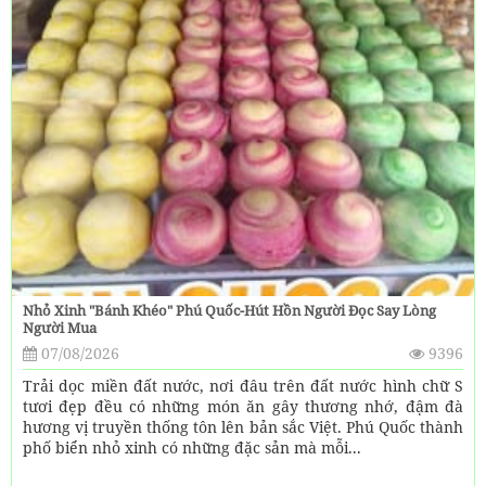
Nhỏ Xinh "bánh Khéo" Phú Quốc-Hút Hồn Người Đọc Say Lòng
Người Mua
07/08/2026
9396
Trải dọc miền đất nước, nơi đâu trên đất nước hình chữ S
tươi đẹp đều có những món ăn gây thương nhớ, đậm đà
hương vị truyền thống tôn lên bản sắc Việt. Phú Quốc thành
phố biển nhỏ xinh có những đặc sản mà mỗi...