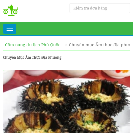
Toggle
navigation
Cẩm nang du lịch Phú Quôc
Chuyên mục Ẩm thực địa phươ
Chuyên Mục Ẩm Thực Địa Phương