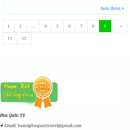
Xem thêm
1
«
2
...
4
5
6
7
8
9
10
»
11
12
Phú Quốc TV
Email: hanoiphuquoctravel@gmail.com