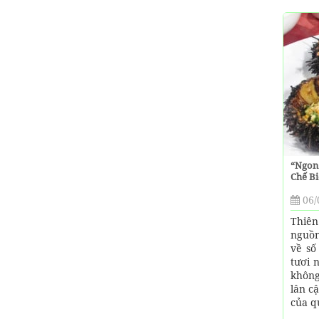
“Ngon
Chế B
06/
Thiê
nguồn
về số
tươi 
không
lân c
của q