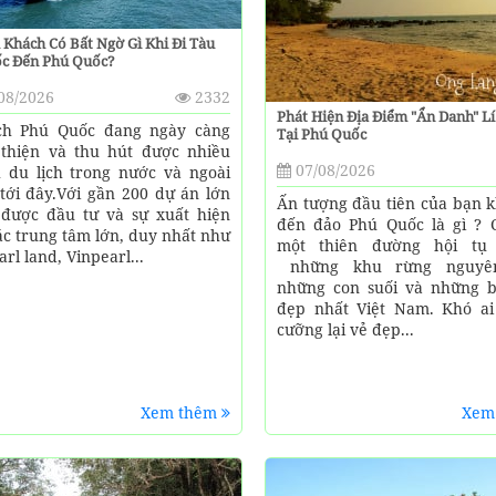
 Khách Có Bất Ngờ Gì Khi Đi Tàu
́c Đến Phú Quốc?
08/2026
2332
Phát Hiện Địa Điểm "ẩn Danh" L
ch Phú Quốc đang ngày càng
Tại Phú Quốc
thiện và thu hút được nhiều
07/08/2026
 du lịch trong nước và ngoài
tới đây.Với gần 200 dự án lớn
Ấn tượng đầu tiên của bạn k
được đầu tư và sự xuất hiện
đến đảo Phú Quốc là gì ? C
ác trung tâm lớn, duy nhất như
một thiên đường hội tụ 
rl land, Vinpearl...
những khu rừng nguyên
những con suối và những b
đẹp nhất Việt Nam. Khó ai
cưỡng lại vẻ đẹp...
Xem thêm
Xem