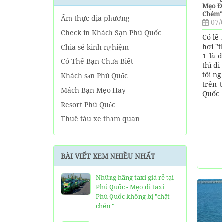
Mẹo Đi
Chém"
Ẩm thực địa phương
07/
Check in Khách Sạn Phú Quốc
Có lẽ
hơi "t
Chia sẻ kinh nghiệm
1 là 
Có Thể Bạn Chưa Biết
thì đ
tôi n
Khách sạn Phú Quốc
trên 
Mách Bạn Mẹo Hay
Quốc 
Resort Phú Quốc
Thuê tàu xe tham quan
Tin tức Phú Quốc
Về tour Phú Quốc hàng ngày
BÀI VIẾT XEM NHIỀU NHẤT
Về Tour Phú Quốc Trọn Gói
Những hãng taxi giá rẻ tại
Phú Quốc - Mẹo đi taxi
Phú Quốc không bị "chặt
chém"