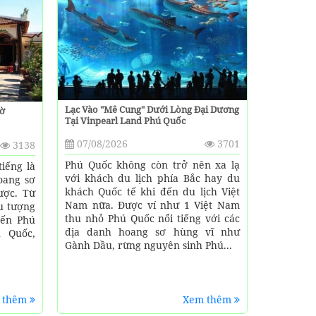
Lạc Vào "mê Cung" Dưới Lòng Đại Dương
ờ
Tại Vinpearl Land Phú Quốc
07/08/2026
3701
3138
Phú Quốc không còn trở nên xa lạ
iếng là
với khách du lịch phía Bắc hay du
oang sơ
khách Quốc tế khi đến du lịch Việt
ược. Từ
Nam nữa. Được ví như 1 Việt Nam
ểu tượng
thu nhỏ Phú Quốc nổi tiếng với các
đến Phú
địa danh hoang sơ hùng vĩ như
 Quốc,
Gành Dầu, rừng nguyên sinh Phú...
 thêm
Xem thêm