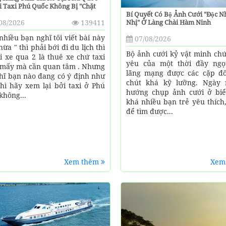
 Taxi Phú Quốc Không Bị "chặt
Bí Quyết Có Bộ Ảnh Cưới "độc N
08/2026
139411
Nhị" Ở Làng Chài Hàm Ninh
 nhiều bạn nghĩ tôi viết bài này
07/08/2026
hừa " thì phải bới đi du lịch thì
Bộ ảnh cưới kỷ vật minh chứ
đi xe qua 2 là thuê xe chứ taxi
yêu của một thời đầy ngọ
i mấy mà cần quan tâm . Nhưng
lãng mạng được các cặp đ
ghĩ bạn nào đang có ý định như
chút khá kỹ lưỡng. Ngày
thì hãy xem lại bởi taxi ở Phú
hướng chụp ảnh cưới ở bi
không...
khá nhiều bạn trẻ yêu thích
để tìm được...
Xem thêm
Xem