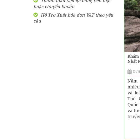
Thanh toán tiện lợi bằng tiền mặt
bao lâu?
hoặc chuyển khoản
Tổng hợp các nhà xe đi
Hỗ Trợ Xuất hóa đơn VAT theo yêu
Kiên Giang xuất phát từ
cầu
Sài Gòn
Muốn đi massage ở Phú
Quốc thì nên đến đâu?
Khám P
Bún quậy Kiến Xây Phú
Nhất 
Quốc [ CHÍNH HIỆU] có
bao nhiêu chi nhánh ?
07/
Nằm 
nhiều
và lọ
Thế 
Quốc 
và th
truyề