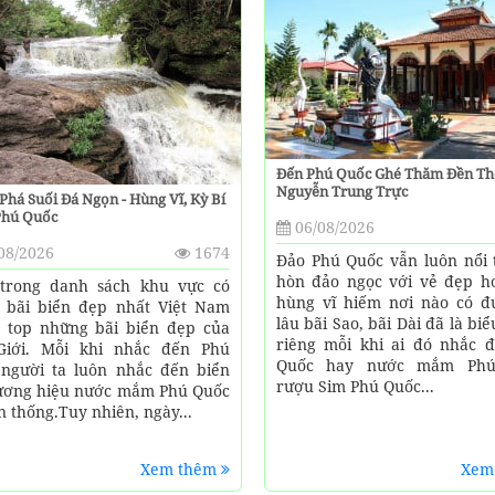
Đến Phú Quốc Ghé Thăm Đền Th
Nguyễn Trung Trực
há Suối Đá Ngọn - Hùng Vĩ, Kỳ Bí
Phú Quốc
06/08/2026
08/2026
1674
Đảo Phú Quốc vẫn luôn nổi t
hòn đảo ngọc với vẻ đẹp h
trong danh sách khu vực có
hùng vĩ hiếm nơi nào có đ
 bãi biển đẹp nhất Việt Nam
lâu bãi Sao, bãi Dài đã là bi
t top những bãi biển đẹp của
riêng mỗi khi ai đó nhắc 
Giới. Mỗi khi nhắc đến Phú
Quốc hay nước mắm Phú
người ta luôn nhắc đến biển
rượu Sim Phú Quốc...
ương hiệu nước mắm Phú Quốc
n thống.Tuy nhiên, ngày...
Xem thêm
Xem