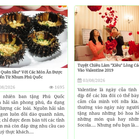
Tuyệt Chiêu Làm "xiêu" Lòng Cá
Vào Valentine 2019
 Quên Sầu” Với Các Món Ăn Được
iến Từ Nhum Phú Quốc
03/08/2026
08/2026
1695
Valentine là ngày của tình 
dịp để các lứa đôi có thể bày
n nhiên ban tặng Phú Quốc
cảm của mình với nửa kia
 hải sản phong phú, đa dạng
thường vào ngày này người
 lượng các loài. Nguồn hải sản
tặng nhau những bó hoa h
ngon luôn dồi dào quanh năm,
những món quà hay nhữn
 chỉ được đem bán tới các tỉnh
Socola…. Nhưng nếu bạn là...
ận mà còn đáp ứng nhu cầu cao
uý thực khách....