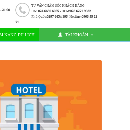
TƯ VẤN CHĂM SÓC KHÁCH HÀNG
 - 21:00
HN:
024 6650 6065
- HCM:
028 6271 9982
Phú Quốc:
0297 6634 395
-Hotline:
0963 55 12
71
M NANG DU LỊCH
TÀI KHOẢN