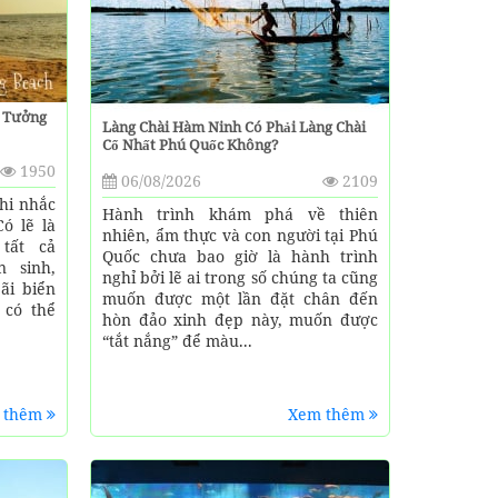
í Tưởng
Làng Chài Hàm Ninh Có Phải Làng Chài
Cổ Nhất Phú Quốc Không?
1950
06/08/2026
2109
hi nhắc
Hành trình khám phá về thiên
ó lẽ là
nhiên, ẩm thực và con người tại Phú
tất cả
Quốc chưa bao giờ là hành trình
 sinh,
nghỉ bởi lẽ ai trong số chúng ta cũng
ãi biển
muốn được một lần đặt chân đến
 có thể
hòn đảo xinh đẹp này, muốn được
“tắt nắng” để màu...
 thêm
Xem thêm