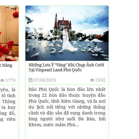
Những Lưu Ý "vàng" Khi Chụp Ảnh Cưới
c Nàng
Tại Vinpearl Land Phú Quốc
07/08/2026
2842
1779
Đảo Phú Quốc là hòn đảo lớn nhất
yêu, là
trong 22 hòn đảo thuộc huyện đảo
 tỏ tình
Phú Quốc, tỉnh Kiên Giang, và là nơi
. Thông
du lịch nổi tiếng với những thắng
 ta hay
cảnh và đặc sản đã vang danh trong
ồng đỏ,
lòng người như suối Đá Bàn, bãi
g viên
Khem, nước mắm Phú...