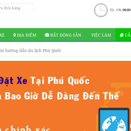
T2 - CN:
06:00
XE
ĐỊA ĐIỂM
BẤT ĐỘNG SẢN
VIỆC LÀM
CẨ
in hướng dẫn du lịch Phú Quốc