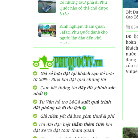
Có những tàu/ phà đi Phú
Quốc nào có thể chở được
Tết Du
ô tô?
Cao Tô
Kinh nghiệm tham quan
05/
Safari Phú Quốc dành cho
Du lị
người lần đầu đến Phú
hoàn 
Quốc
khách
nước 
Tất tần tật thông tin và
đang 
đánh giá về resort JW
của c
Marriott Phú Quốc
Vinpea
Giá rẻ hơn đặt tại khách sạn
Rẻ hơn
từ 20% - 30% khi đặt qua chúng tôi
Những điều cần biết về xe
bus đi Vinpearl Phú Quốc
Cam kết thông tin
đầy đủ ,chính xác
chơi Vinwonders và Safari
nhất
Tư Vấn hỗ trợ 24/24
suốt quá trình
Kinh Nghiệm "Xương
đặt phòng và đi du lịch
Máu" Khi Đi Tour 3 Đảo
Giá niêm yết đã bao gồm thuế & phí
Phú Quốc
Ưu đãi đặc biệt
Giảm thêm 10%
khi
Phà cao tốc Thạnh Thới đi
đặt xe và đặt tour thăm quan
Phú Quốc mất thời gian