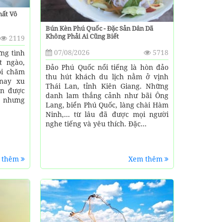
hất Vô
Bún Kèn Phú Quốc - Đặc Sản Dân Dã
Không Phải Ai Cũng Biết
2119
07/08/2026
5718
ng tình
t ngào,
Đảo Phú Quốc nổi tiếng là hòn đảo
ôi chăm
thu hút khách du lịch nằm ở vịnh
 nay xu
Thái Lan, tỉnh Kiên Giang. Những
ển được
danh lam thắng cảnh như bãi Ông
, nhưng
Lang, biển Phú Quốc, làng chài Hàm
Ninh,… từ lâu đã được mọi người
nghe tiếng và yêu thích. Đặc...
 thêm
Xem thêm